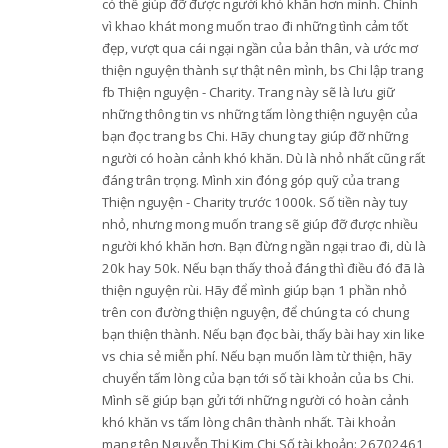
có thể giúp đỡ được người khó khăn hơn mình. Chính
vì khao khát mong muốn trao đi những tình cảm tốt
đẹp, vượt qua cái ngại ngần của bản thân, và ước mơ
thiện nguyện thành sự thật nên mình, bs Chi lập trang
fb Thiện nguyện - Charity. Trang này sẽ là lưu giữ
những thông tin vs những tấm lòng thiện nguyện của
bạn đọc trang bs Chi. Hãy chung tay giúp đỡ những
người có hoàn cảnh khó khăn. Dù là nhỏ nhất cũng rất
đáng trân trọng. Mình xin đóng góp quỹ của trang
Thiện nguyện - Charity trước 1000k. Số tiền này tuy
nhỏ, nhưng mong muốn trang sẽ giúp đỡ được nhiều
người khó khăn hơn. Bạn đừng ngần ngại trao đi, dù là
20k hay 50k. Nếu bạn thấy thoả đáng thì điều đó đã là
thiện nguyện rùi. Hãy để mình giúp bạn 1 phần nhỏ
trên con đường thiện nguyện, để chúng ta có chung
bạn thiện thành. Nếu bạn đọc bài, thấy bài hay xin like
vs chia sẻ miễn phí. Nếu bạn muốn làm từ thiện, hãy
chuyển tấm lòng của bạn tới số tài khoản của bs Chi.
Mình sẽ giúp bạn gửi tới những người có hoàn cảnh
khó khăn vs tấm lòng chân thành nhất. Tài khoản
mang tên Nguyễn Thị Kim Chi Số tài khoản: 26702461