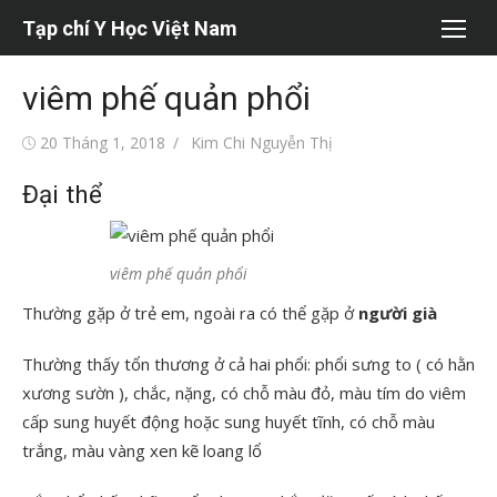
Chuyển
Tạp chí Y Học Việt Nam
tới
nội
viêm phế quản phổi
dung
Đăng
Tác
20 Tháng 1, 2018
Kim Chi Nguyễn Thị
vào
giả
Đại thể
viêm phế quản phổi
Thường gặp ở trẻ em, ngoài ra có thể gặp ở
người già
Thường thấy tổn thương ở cả hai phổi: phổi sưng to ( có hằn
xương sườn ), chắc, nặng, có chỗ màu đỏ, màu tím do viêm
cấp sung huyết động hoặc sung huyết tĩnh, có chỗ màu
trắng, màu vàng xen kẽ loang lổ