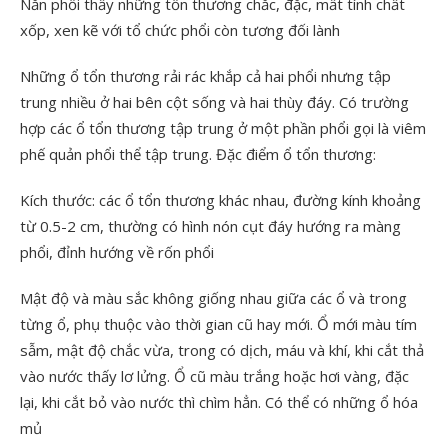
Nắn phổi thấy những tổn thương chắc, đặc, mất tính chất
xốp, xen kẽ với tổ chức phổi còn tương đối lành
Những ổ tổn thương rải rác khắp cả hai phổi nhưng tập
trung nhiều ở hai bên cột sống và hai thùy đáy. Có trường
hợp các ổ tổn thương tập trung ở một phần phổi gọi là viêm
phế quản phổi thể tập trung. Đặc điểm ổ tổn thương:
Kích thước: các ổ tổn thương khác nhau, đường kính khoảng
từ 0.5-2 cm, thường có hình nón cụt đáy hướng ra màng
phổi, đỉnh hướng về rốn phổi
Mật độ và màu sắc không giống nhau giữa các ổ và trong
từng ổ, phụ thuộc vào thời gian cũ hay mới. Ổ mới màu tím
sẫm, mật độ chắc vừa, trong có dịch, máu và khí, khi cắt thả
vào nước thấy lơ lửng. Ổ cũ màu trắng hoặc hơi vàng, đặc
lại, khi cắt bỏ vào nước thì chìm hẳn. Có thể có những ổ hóa
mủ