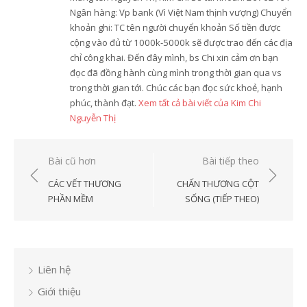
Ngân hàng: Vp bank (Vì Việt Nam thịnh vượng) Chuyển
khoản ghi: TC tên người chuyển khoản Số tiền được
cộng vào đủ từ 1000k-5000k sẽ được trao đến các địa
chỉ công khai. Đến đây mình, bs Chi xin cảm ơn bạn
đọc đã đồng hành cùng mình trong thời gian qua vs
trong thời gian tới. Chúc các bạn đọc sức khoẻ, hạnh
phúc, thành đạt.
Xem tất cả bài viết của Kim Chi
Nguyễn Thị
Điều
Bài cũ hơn
Bài tiếp theo
hướng
CÁC VẾT THƯƠNG
CHẤN THƯƠNG CỘT
bài
PHẦN MỀM
SỐNG (TIẾP THEO)
viết
Liên hệ
Giới thiệu