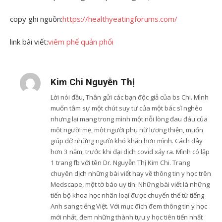
copy ghi nguồn:
https://healthyeatingforums.com/
link bài viết:
viêm phế quản phổi
Kim Chi Nguyễn Thị
Lời nói đầu, Thân gửi các bạn độc giả của bs Chi. Mình
muốn tâm sự một chút suy tư của một bác sĩ nghèo
nhưng lại mang trong mình một nỗi lòng đau đáu của
một người mẹ, một người phụ nữ lương thiện, muốn
giúp đỡ những người khó khăn hơn mình. Cách đây
hơn 3 năm, trước khi đại dịch covid xảy ra. Mình có lập
1 trang fb với tên Dr. Nguyễn Thị Kim Chi. Trang
chuyên dịch những bài viết hay về thông tin y học trên
Medscape, một tờ báo uy tín. Những bài viết là những
tiến bộ khoa học nhân loại được chuyển thể từ tiếng
Anh sang tiếng Việt. Với mục đích đem thông tin y học
mới nhất, đem những thành tựu y học tiên tiến nhất