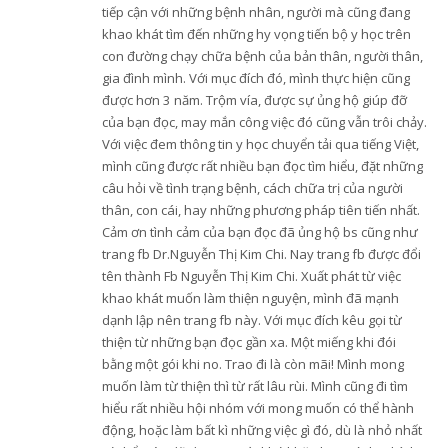
tiếp cận với những bệnh nhân, người mà cũng đang
khao khát tìm đến những hy vọng tiến bộ y học trên
con đường chạy chữa bệnh của bản thân, người thân,
gia đình mình. Với mục đích đó, mình thực hiện cũng
được hơn 3 năm. Trộm vía, được sự ủng hộ giúp đỡ
của bạn đọc, may mắn công việc đó cũng vẫn trôi chảy.
Với việc đem thông tin y học chuyển tải qua tiếng Việt,
mình cũng được rất nhiều bạn đọc tìm hiểu, đặt những
câu hỏi về tình trạng bệnh, cách chữa trị của người
thân, con cái, hay những phương pháp tiên tiến nhất.
Cảm ơn tình cảm của bạn đọc đã ủng hộ bs cũng như
trang fb Dr.Nguyễn Thị Kim Chi. Nay trang fb được đổi
tên thành Fb Nguyễn Thị Kim Chi. Xuất phát từ việc
khao khát muốn làm thiện nguyện, mình đã mạnh
dạnh lập nên trang fb này. Với mục đích kêu gọi từ
thiện từ những bạn đọc gần xa. Một miếng khi đói
bằng một gói khi no. Trao đi là còn mãi! Mình mong
muốn làm từ thiện thì từ rất lâu rùi. Mình cũng đi tìm
hiểu rất nhiều hội nhóm với mong muốn có thể hành
động, hoặc làm bất kì những việc gì đó, dù là nhỏ nhất