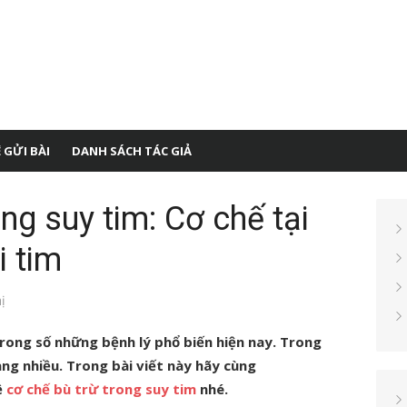
 GỬI BÀI
DANH SÁCH TÁC GIẢ
ng suy tim: Cơ chế tại
i tim
ị
rong số những bệnh lý phổ biến hiện nay. Trong
ng nhiều. Trong bài viết này hãy cùng
ề
cơ chế bù trừ trong suy tim
nhé.