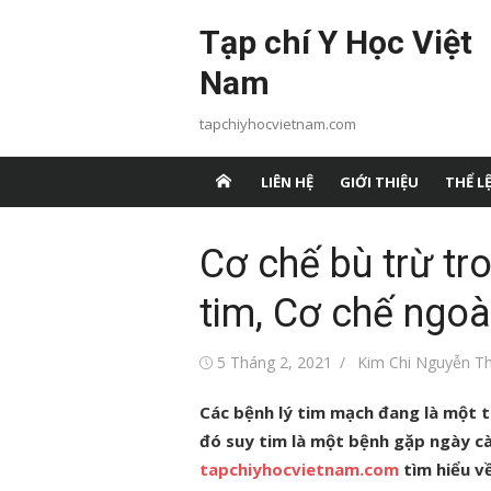
Chuyển
Tạp chí Y Học Việt
tới
nội
Nam
dung
tapchiyhocvietnam.com
LIÊN HỆ
GIỚI THIỆU
THỂ LỆ
Cơ chế bù trừ tro
tim, Cơ chế ngoà
Đăng
Tác
5 Tháng 2, 2021
Kim Chi Nguyễn Th
vào
giả
Các bệnh lý tim mạch đang là một t
đó suy tim là một bệnh gặp ngày cà
tapchiyhocvietnam.com
tìm hiểu v