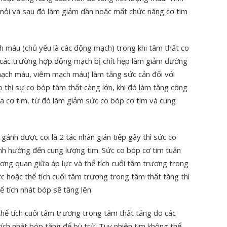
 mỏi và sau đó làm giảm dần hoặc mất chức năng cơ tim
h máu (chủ yếu là các động mạch) trong khi tâm thất co
 các trường hợp động mạch bị chít hẹp làm giảm đường
ạch máu, viêm mạch máu) làm tăng sức cản đối với
o thì sự co bóp tâm thất càng lớn, khi đó làm tăng công
a cơ tim, từ đó làm giảm sức co bóp cơ tim và cung
gánh được coi là 2 tác nhân gián tiếp gây thì sức co
 ảnh hưởng đến cung lượng tim. Sức co bóp cơ tim tuân
tương quan giữa áp lực và thể tích cuối tâm trương trong
lực hoặc thể tích cuối tâm trương trong tâm thất tăng thì
ể tích nhát bóp sẽ tăng lên.
thể tích cuối tâm trương trong tâm thất tăng do các
ích nhát bóp tăng để bù trừ. Tuy nhiên tim không thể