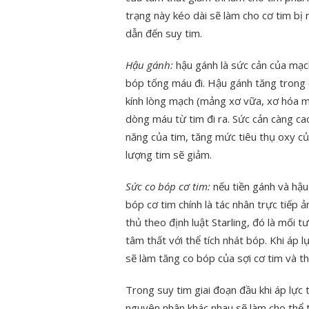
trạng này kéo dài sẽ làm cho cơ tim bị
dẫn đến suy tim.
Hậu gánh:
hậu gánh là sức cản của mạc
bóp tống máu đi. Hậu gánh tăng trong
kính lòng mạch (mảng xơ vữa, xơ hóa m
dòng máu từ tim đi ra. Sức cản càng ca
năng của tim, tăng mức tiêu thụ oxy củ
lượng tim sẽ giảm.
Sức co bóp cơ tim:
nếu tiền gánh và hậu 
bóp cơ tim chính là tác nhân trực tiếp
thủ theo định luật Starling, đó là mối 
tâm thất với thể tích nhát bóp. Khi áp 
sẽ làm tăng co bóp của sợi cơ tim và th
Trong suy tim giai đoạn đầu khi áp lực 
nguyên nhân khác nhau sẽ làm cho thể t