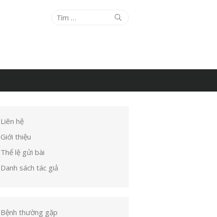
Tìm
Tìm
kiếm
kết
quả
cho:
Liên hệ
Giới thiệu
Thể lệ gửi bài
Danh sách tác giả
Bệnh thường gặp