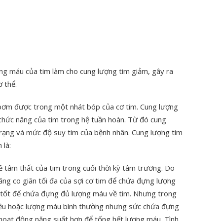
ống máu của tim làm cho cung lượng tim giảm, gây ra
 thể.
 bơm được trong một nhát bóp của cơ tim. Cung lượng
á chức năng của tim trong hệ tuần hoàn. Từ đó cung
 trạng và mức độ suy tim của bệnh nhân. Cung lượng tim
 là:
ề tâm thất của tim trong cuối thời kỳ tâm trương. Do
năng co giãn tối đa của sợi cơ tim để chứa đựng lượng
n tốt để chứa đựng đủ lượng máu về tim. Nhưng trong
iều hoặc lượng máu bình thường nhưng sức chứa đựng
 hoạt động năng suất hơn để tống hết lượng máu. Tình