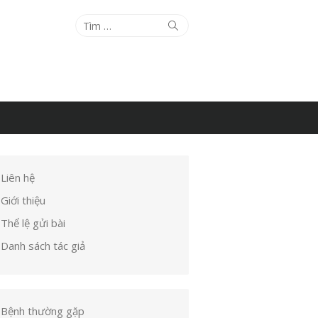
Tìm
Tìm
kiếm
kết
quả
cho:
Liên hệ
Giới thiệu
Thể lệ gửi bài
Danh sách tác giả
Bệnh thường gặp