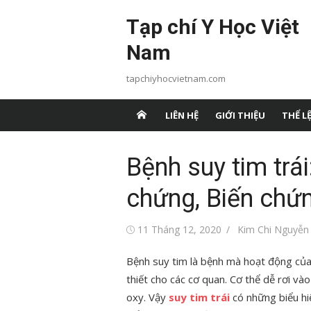
Chuyển
Tạp chí Y Học Việt
tới
nội
Nam
dung
tapchiyhocvietnam.com
LIÊN HỆ
GIỚI THIỆU
THỂ LỆ
Bệnh suy tim trá
chứng, Biến chứn
Đăng
Tác
11 Tháng 12, 2020
Kim Chi Nguyễn
vào
giả
Bệnh suy tim là bệnh mà hoạt động của
thiết cho các cơ quan. Cơ thể dễ rơi vào
oxy. Vậy
suy tim trái
có những biểu hi