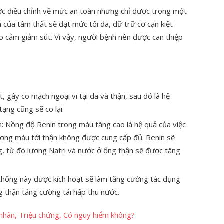
ợc điều chỉnh về mức an toàn nhưng chỉ được trong một
 của tâm thất sẽ đạt mức tối đa, dữ trữ cơ cạn kiệt
o cảm giảm sút. Vì vậy, người bệnh nên được can thiệp
, gây co mạch ngoại vi tại da và thận, sau đó là hệ
ạng cũng sẽ co lại.
: Nồng độ Renin trong máu tăng cao là hệ quả của việc
ượng máu tới thận không được cung cấp đủ. Renin sẽ
g, từ đó lượng Natri và nước ở ống thận sẽ được tăng
 thống này được kích hoạt sẽ làm tăng cường tác dụng
g thận tăng cường tái hấp thu nước.
nhân, Triệu chứng, Có nguy hiểm không?