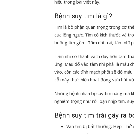
hiểu trong bài viết này.
Bệnh suy tim là gì?
Tim là bộ phận quan trọng trong cơ thể
của lồng ngực. Tim có kích thước và trọ
buồng tim gồm: Tâm nhĩ trái, tâm nhĩ ph
Tâm nhĩ có thành vách dày hơn tâm thất
ứng. Máu đổ vào tâm nhĩ phải là máu c
vào, còn các tĩnh mạch phổi sẽ đổ máu 
cỗ máy thực hiện hoạt động vừa hút vừ
Những bệnh nhân bị suy tim nặng mà khô
nghiêm trọng như rối loạn nhịp tim, su
Bệnh suy tim trái gây ra 
Van tim bị bất thường: Hẹp – hở v