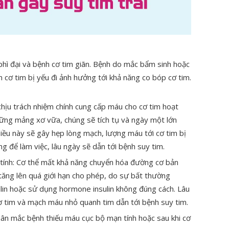
phì đại và bệnh cơ tim giãn. Bệnh do mắc bẩm sinh hoặc
 cơ tim bị yếu đi ảnh hưởng tới khả năng co bóp cơ tim.
hịu trách nhiệm chính cung cấp máu cho cơ tim hoạt
ững mảng xơ vữa, chúng sẽ tích tụ và ngày một lớn
ều này sẽ gây hẹp lòng mạch, lượng máu tới cơ tim bị
g để làm việc, lâu ngày sẽ dẫn tới bệnh suy tim.
ính: Cơ thể mất khả năng chuyển hóa đường cơ bản
ăng lên quá giới hạn cho phép, do sự bất thường
lin hoặc sử dụng hormone insulin không đúng cách. Lâu
ơ tim và mạch máu nhỏ quanh tim dẫn tới bệnh suy tim.
ân mắc bệnh thiếu máu cục bộ mạn tính hoặc sau khi cơ