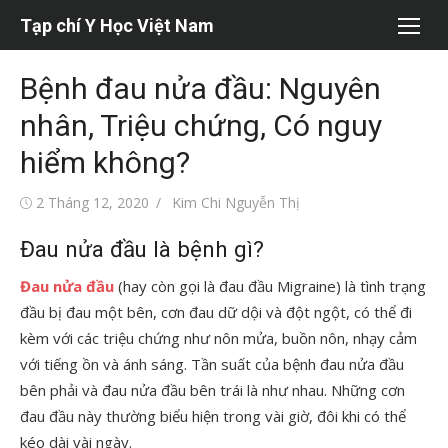
Chuyển
Tạp chí Y Học Việt Nam
tới
nội
Bệnh đau nửa đầu: Nguyên
dung
nhân, Triệu chứng, Có nguy
hiểm không?
Đăng
Tác
2 Tháng 12, 2020
Kim Chi Nguyễn Thị
vào
giả
Đau nửa đầu là bệnh gì?
Đau nửa đầu
(hay còn gọi là đau đầu Migraine) là tình trạng
đầu bị đau một bên, cơn đau dữ dội và đột ngột, có thể đi
kèm với các triệu chứng như nôn mửa, buồn nôn, nhạy cảm
với tiếng ồn và ánh sáng. Tần suất của bệnh đau nửa đầu
bên phải và đau nửa đầu bên trái là như nhau. Những cơn
đau đầu này thường biểu hiện trong vài giờ, đôi khi có thể
kéo dài vài ngày.