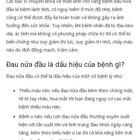
Các bác sĩ chuyên khoa về thần kinh cho rằng bệnh đau nửa
đầu là bệnh lành tính, có nguy hiểm ở mức độ nhẹ, bệnh
cũng có thể được đẩy lùi hoàn toàn và không gây ra ảnh
hưởng đến sức khỏe. Tuy nhiên, khi bệnh nhân đã bị đau kéo
dài, ác tính mà không có phương pháp chữa trị thì có thể bị
biến chứng như suy giảm thị lực, suy giảm trí nhớ, chảy máu
não do đứt động mạch, trầm cảm.
Đau nửa đầu là dấu hiệu của bệnh gì?
Đau nửa đầu có thể là dấu hiệu của một số bệnh lý như:
Thiếu máu não: nếu đau nửa đầu kèm theo chóng mặt,
tê bì tay chân, hoa mắt thì bạn đang nguy cơ cao mắc
bệnh thiếu máu não.
Bệnh u não: nếu cơn đau nửa đầu thường xuyên xuất
hiện với tần suất lớn và tình trạng đau nhức ngày càng
tăng, kèm theo biểu hiện ù tai thì có khả năng bên trái