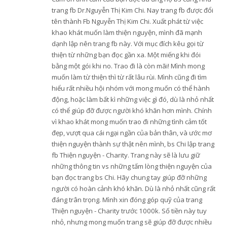
trang fb Dr.Nguyễn Thị Kim Chi. Nay trang fb được đổi
tên thành Fb Nguyễn Thị Kim Chi. Xuất phát từ việc
khao khát muốn làm thiện nguyện, mình đã mạnh
dạnh lập nên trang fb này. Với mục đích kêu gọi từ
thiện từ những bạn đọc gần xa. Một miếng khi đói
bằng một gói khi no. Trao đi là còn mãi! Mình mong
muốn làm từ thiện thì từ rất lâu rùi. Mình cũng đi tìm
hiểu rất nhiều hội nhóm với mong muốn có thể hành
động, hoặc làm bất kì những việc gì đó, dù là nhỏ nhất
có thể giúp đỡ được người khó khăn hơn mình. Chính
vì khao khát mong muốn trao đi những tình cảm tốt
đẹp, vượt qua cái ngại ngần của bản thân, và ước mơ
thiện nguyện thành sự thật nên mình, bs Chi lập trang
fb Thiện nguyện - Charity. Trang này sẽ là lưu giữ
những thông tin vs những tấm lòng thiện nguyện của
bạn đọc trang bs Chi. Hãy chung tay giúp đỡ những
người có hoàn cảnh khó khăn. Dù là nhỏ nhất cũng rất
đáng trân trọng. Mình xin đóng góp quỹ của trang
Thiện nguyện - Charity trước 1000k. Số tiền này tuy
nhỏ, nhưng mong muốn trang sẽ giúp đỡ được nhiều