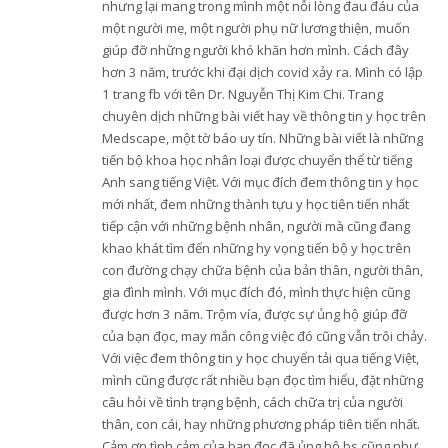
nhưng lại mang trong mình một nỗi lòng đau đáu của
một người mẹ, một người phụ nữ lương thiện, muốn
giúp đỡ những người khó khăn hơn mình. Cách đây
hơn 3 năm, trước khi đại dịch covid xảy ra. Mình có lập
1 trang fb với tên Dr. Nguyễn Thị Kim Chi. Trang
chuyên dịch những bài viết hay về thông tin y học trên
Medscape, một tờ báo uy tín. Những bài viết là những
tiến bộ khoa học nhân loại được chuyển thể từ tiếng
Anh sang tiếng Việt. Với mục đích đem thông tin y học
mới nhất, đem những thành tựu y học tiên tiến nhất
tiếp cận với những bệnh nhân, người mà cũng đang
khao khát tìm đến những hy vọng tiến bộ y học trên
con đường chạy chữa bệnh của bản thân, người thân,
gia đình mình. Với mục đích đó, mình thực hiện cũng
được hơn 3 năm. Trộm vía, được sự ủng hộ giúp đỡ
của bạn đọc, may mắn công việc đó cũng vẫn trôi chảy.
Với việc đem thông tin y học chuyển tải qua tiếng Việt,
mình cũng được rất nhiều bạn đọc tìm hiểu, đặt những
câu hỏi về tình trạng bệnh, cách chữa trị của người
thân, con cái, hay những phương pháp tiên tiến nhất.
Cảm ơn tình cảm của bạn đọc đã ủng hộ bs cũng như