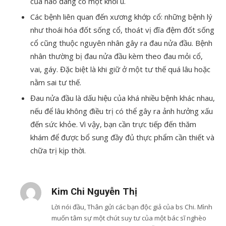
của não đang có một khối u.
Các bệnh liên quan đến xương khớp cổ: những bệnh lý
như thoái hóa đốt sống cổ, thoát vị đĩa đệm đốt sống
cổ cũng thuộc nguyên nhân gây ra đau nửa đầu. Bệnh
nhân thường bị đau nửa đầu kèm theo đau mỏi cổ,
vai, gáy. Đặc biệt là khi giữ ở một tư thế quá lâu hoặc
nằm sai tư thế.
Đau nửa đầu là dấu hiệu của khá nhiều bệnh khác nhau,
nếu để lâu không điều trị có thể gây ra ảnh hưởng xấu
đến sức khỏe. Vì vậy, bạn cần trực tiếp đến thăm
khám để được bổ sung đầy đủ thực phẩm cần thiết và
chữa trị kịp thời.
Kim Chi Nguyễn Thị
Lời nói đầu, Thân gửi các bạn độc giả của bs Chi. Mình
muốn tâm sự một chút suy tư của một bác sĩ nghèo