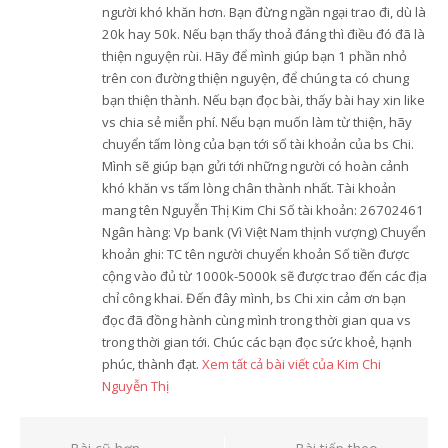
người khó khăn hơn. Bạn đừng ngần ngại trao đi, dù là
20k hay 50k. Nếu bạn thấy thoả đáng thì điều đó đã là
thiện nguyện rùi. Hãy để mình giúp bạn 1 phần nhỏ
trên con đường thiện nguyện, để chúng ta có chung
bạn thiện thành. Nếu bạn đọc bài, thấy bài hay xin like
vs chia sẻ miễn phí. Nếu bạn muốn làm từ thiện, hãy
chuyển tấm lòng của bạn tới số tài khoản của bs Chi.
Mình sẽ giúp bạn gửi tới những người có hoàn cảnh
khó khăn vs tấm lòng chân thành nhất. Tài khoản
mang tên Nguyễn Thị Kim Chi Số tài khoản: 26702461
Ngân hàng: Vp bank (Vì Việt Nam thịnh vượng) Chuyển
khoản ghi: TC tên người chuyển khoản Số tiền được
cộng vào đủ từ 1000k-5000k sẽ được trao đến các địa
chỉ công khai. Đến đây mình, bs Chi xin cảm ơn bạn
đọc đã đồng hành cùng mình trong thời gian qua vs
trong thời gian tới. Chúc các bạn đọc sức khoẻ, hạnh
phúc, thành đạt.
Xem tất cả bài viết của Kim Chi
Nguyễn Thị