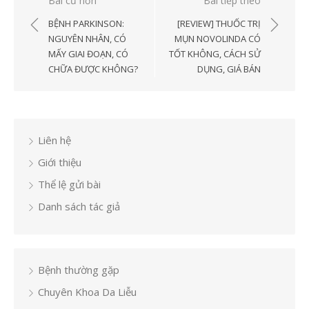
Điều
Bài cũ hơn
Bài tiếp theo
hướng
BỆNH PARKINSON:
[REVIEW] THUỐC TRỊ
bài
NGUYÊN NHÂN, CÓ
MỤN NOVOLINDA CÓ
MẤY GIAI ĐOẠN, CÓ
TỐT KHÔNG, CÁCH SỬ
viết
CHỮA ĐƯỢC KHÔNG?
DỤNG, GIÁ BÁN
Liên hệ
Giới thiệu
Thể lệ gửi bài
Danh sách tác giả
Bệnh thường gặp
Chuyên Khoa Da Liễu