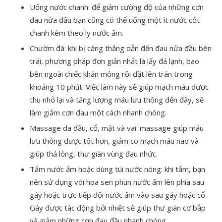
Uống nước chanh: để giảm cường độ của những cơn
đau nửa đầu bạn cũng có thể uống một ít nước cốt
chanh kèm theo ly nước ấm.
Chườm đá: khi bị căng thẳng dẫn đến đau nửa đầu bên
trái, phương pháp đơn giản nhất là lấy đá lạnh, bao
bên ngoài chiếc khăn mỏng rồi đặt lên trán trong
khoảng 10 phút. Việc làm này sẽ giúp mạch máu được
thu nhỏ lại và tăng lượng máu lưu thông đến đây, sẽ
làm giảm cơn đau một cách nhanh chóng.
Massage da đầu, cổ, mặt và vai: massage giúp máu
lưu thông được tốt hơn, giảm co mạch máu não và
giúp thả lỏng, thư giãn vùng đau nhức.
Tắm nước ấm hoặc dùng túi nước nóng: khi tắm, bạn
nên sử dụng vòi hoa sen phun nước ấm lên phía sau
gáy hoặc trực tiếp dội nước ấm vào sau gáy hoặc cổ.
Gáy được tác động bởi nhiệt sẽ giúp thư giãn cơ bắp
và giảm những cơn đau đầu nhanh chóng.