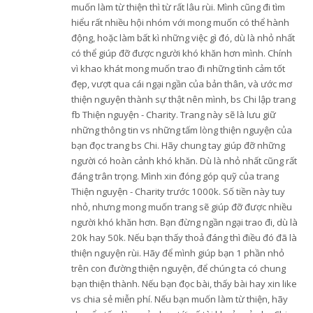
muốn làm từ thiện thì từ rất lâu rùi. Mình cũng đi tìm
hiểu rất nhiều hội nhóm với mong muốn có thể hành
động, hoặc làm bất kì những việc gì đó, dù là nhỏ nhất
có thể giúp đỡ được người khó khăn hơn mình. Chính
vì khao khát mong muốn trao đi những tình cảm tốt
đẹp, vượt qua cái ngại ngần của bản thân, và ước mơ
thiện nguyện thành sự thật nên mình, bs Chi lập trang
fb Thiện nguyện - Charity. Trang này sẽ là lưu giữ
những thông tin vs những tấm lòng thiện nguyện của
bạn đọc trang bs Chi. Hãy chung tay giúp đỡ những
người có hoàn cảnh khó khăn. Dù là nhỏ nhất cũng rất
đáng trân trọng. Mình xin đóng góp quỹ của trang
Thiện nguyện - Charity trước 1000k. Số tiền này tuy
nhỏ, nhưng mong muốn trang sẽ giúp đỡ được nhiều
người khó khăn hơn. Bạn đừng ngần ngại trao đi, dù là
20k hay 50k. Nếu bạn thấy thoả đáng thì điều đó đã là
thiện nguyện rùi. Hãy để mình giúp bạn 1 phần nhỏ
trên con đường thiện nguyện, để chúng ta có chung
bạn thiện thành. Nếu bạn đọc bài, thấy bài hay xin like
vs chia sẻ miễn phí. Nếu bạn muốn làm từ thiện, hãy