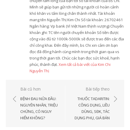
chuyển tấm lòng của bạn tới số tài khoản của bs Chi.
Mình sẽ giúp bạn gửi tới những người có hoàn cảnh
khó khăn vs tấm lòng chân thành nhất. Tài khoản
mang tên Nguyễn Thị Kim Chi Số tài khoản: 26702461
Ngân hàng: Vp bank (Vì Việt Nam thịnh vượng) Chuyển
khoản ghi: TC tên người chuyển khoản Số tiền được
cộng vào đủ từ 1000k-5000k sẽ được trao đến các địa
chỉ công khai. Đến đây mình, bs Chi xin cảm ơn bạn
đọc đã đồng hành cùng mình trong thời gian qua vs
trong thời gian tới. Chúc các bạn đọc sức khoẻ, hạnh
phúc, thành đạt.
Xem tất cả bài viết của Kim Chi
Nguyễn Thị
Điều
Bài cũ hơn
Bài tiếp theo
hướng
BỆNH ĐAU NỬA ĐẦU:
THUỐC TADARITIN:
bài
NGUYÊN NHÂN, TRIỆU
CÔNG DỤNG, LIỀU
CHỨNG, CÓ NGUY
DÙNG, SĐK, TÁC
viết
HIỂM KHÔNG?
DỤNG PHỤ, GIÁ BÁN