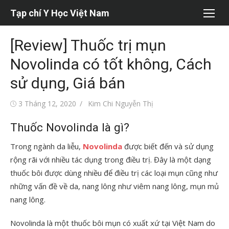
Chuyển
Tạp chí Y Học Việt Nam
tới
nội
[Review] Thuốc trị mụn
dung
Novolinda có tốt không, Cách
sử dụng, Giá bán
Đăng
Tác
3 Tháng 12, 2020
Kim Chi Nguyễn Thị
vào
giả
Thuốc Novolinda là gì?
Trong ngành da liễu,
Novolinda
được biết đến và sử dụng
rộng rãi với nhiều tác dụng trong điều trị. Đây là một dạng
thuốc bôi được dùng nhiều để điều trị các loại mụn cũng như
những vấn đề về da, nang lông như viêm nang lông, mụn mủ
nang lông.
Novolinda là một thuốc bôi mụn có xuất xứ tại Việt Nam do