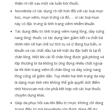
thiện rõ rệt sau một vài tuần bôi thuốc.
Novolinda có tác dụng rõ rệt hơn đối với các loại mụn
bọc, mụn viêm, mụn trứng cá đỏ, … vì các loại mụn
này có đặc trưng là tình trạng viêm nhiễm khuẩn.
Tác dụng điều trị tình trạng viêm nang lông, dày sừng
nang lông: thuốc có tác dụng làm giảm tiết ra chất bã
nhờn nên sẽ hạn chế sự tích tụ và ứ đọng bụi bẩn, vi
khuẩn và các chất dầu tại bề mặt da đặc biệt là tại lỗ
chân lông. Một khi các lỗ chân lông được giải phóng và
lớp thượng bì da không bị ứng đọng nhiều chất ngoại
lai thì tình trạng viêm lỗ chân lông và dày sừng nang
lông cũng sẽ giảm dần. Tuy nhiên hai tình trạng da này
là dạng mạn tính nên không thể giải quyết dứt điểm
nhờ Novocain mà còn phải kết hợp với các loại thuốc
chuyên dụng khác.
Giúp da phục hồi sau khi điều trị mụn: Không chỉ dùng
trong điều trị mà Novolinda còn được dùng để dự