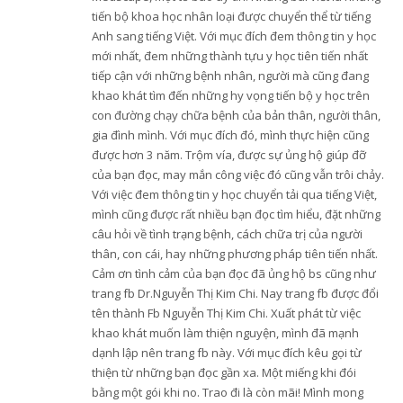
tiến bộ khoa học nhân loại được chuyển thể từ tiếng
Anh sang tiếng Việt. Với mục đích đem thông tin y học
mới nhất, đem những thành tựu y học tiên tiến nhất
tiếp cận với những bệnh nhân, người mà cũng đang
khao khát tìm đến những hy vọng tiến bộ y học trên
con đường chạy chữa bệnh của bản thân, người thân,
gia đình mình. Với mục đích đó, mình thực hiện cũng
được hơn 3 năm. Trộm vía, được sự ủng hộ giúp đỡ
của bạn đọc, may mắn công việc đó cũng vẫn trôi chảy.
Với việc đem thông tin y học chuyển tải qua tiếng Việt,
mình cũng được rất nhiều bạn đọc tìm hiểu, đặt những
câu hỏi về tình trạng bệnh, cách chữa trị của người
thân, con cái, hay những phương pháp tiên tiến nhất.
Cảm ơn tình cảm của bạn đọc đã ủng hộ bs cũng như
trang fb Dr.Nguyễn Thị Kim Chi. Nay trang fb được đổi
tên thành Fb Nguyễn Thị Kim Chi. Xuất phát từ việc
khao khát muốn làm thiện nguyện, mình đã mạnh
dạnh lập nên trang fb này. Với mục đích kêu gọi từ
thiện từ những bạn đọc gần xa. Một miếng khi đói
bằng một gói khi no. Trao đi là còn mãi! Mình mong