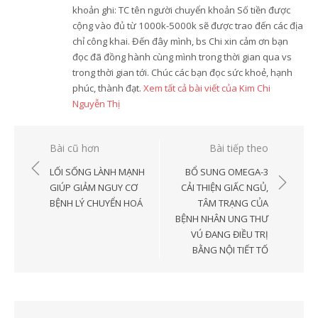
khoản ghi: TC tên người chuyển khoản Số tiền được
cộng vào đủ từ 1000k-5000k sẽ được trao đến các địa
chỉ công khai. Đến đây mình, bs Chi xin cảm ơn bạn
đọc đã đồng hành cùng mình trong thời gian qua vs
trong thời gian tới. Chúc các bạn đọc sức khoẻ, hạnh
phúc, thành đạt.
Xem tất cả bài viết của Kim Chi
Nguyễn Thị
Điều
Bài cũ hơn
Bài tiếp theo
hướng
LỐI SỐNG LÀNH MẠNH
BỔ SUNG OMEGA-3
bài
GIÚP GIẢM NGUY CƠ
CẢI THIỆN GIẤC NGỦ,
BỆNH LÝ CHUYỂN HOÁ
TÂM TRẠNG CỦA
viết
BỆNH NHÂN UNG THƯ
VÚ ĐANG ĐIỀU TRỊ
BẰNG NỘI TIẾT TỐ