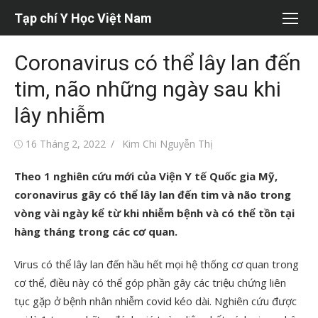
Chuyển
Tạp chí Y Học Việt Nam
tới
nội
Coronavirus có thể lây lan đến
dung
tim, não những ngày sau khi
lây nhiễm
Đăng
Tác
16 Tháng 2, 2022
Kim Chi Nguyễn Thị
vào
giả
Theo 1 nghiên cứu mới của Viện Y tế Quốc gia Mỹ,
coronavirus gây có thể lây lan đến tim và não trong
vòng vài ngày kể từ khi nhiễm bệnh và có thể tồn tại
hàng tháng trong các cơ quan.
Virus có thể lây lan đến hầu hết mọi hệ thống cơ quan trong
cơ thể, điều này có thể góp phần gây các triệu chứng liên
tục gặp ở bệnh nhân nhiễm covid kéo dài. Nghiên cứu được