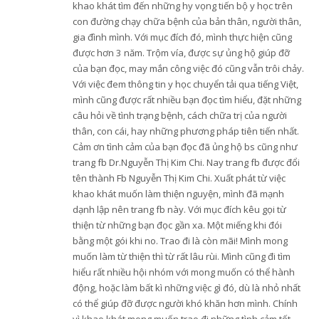
khao khát tìm đến những hy vọng tiến bộ y học trên
con đường chạy chữa bệnh của bản thân, người thân,
gia đình mình. Với mục đích đó, mình thực hiện cũng
được hơn 3 năm. Trộm vía, được sự ủng hộ giúp đỡ
của bạn đọc, may mắn công việc đó cũng vẫn trôi chảy.
Với việc đem thông tin y học chuyển tải qua tiếng Việt,
mình cũng được rất nhiều bạn đọc tìm hiểu, đặt những
câu hỏi về tình trạng bệnh, cách chữa trị của người
thân, con cái, hay những phương pháp tiên tiến nhất.
Cảm ơn tình cảm của bạn đọc đã ủng hộ bs cũng như
trang fb Dr.Nguyễn Thị Kim Chi. Nay trang fb được đổi
tên thành Fb Nguyễn Thị Kim Chi. Xuất phát từ việc
khao khát muốn làm thiện nguyện, mình đã mạnh
dạnh lập nên trang fb này. Với mục đích kêu gọi từ
thiện từ những bạn đọc gần xa. Một miếng khi đói
bằng một gói khi no. Trao đi là còn mãi! Mình mong
muốn làm từ thiện thì từ rất lâu rùi. Mình cũng đi tìm
hiểu rất nhiều hội nhóm với mong muốn có thể hành
động, hoặc làm bất kì những việc gì đó, dù là nhỏ nhất
có thể giúp đỡ được người khó khăn hơn mình. Chính