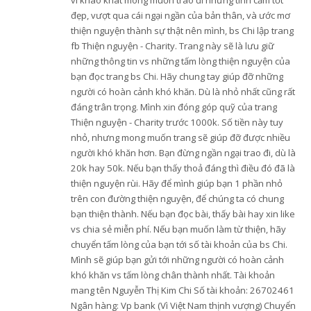
vì khao khát mong muốn trao đi những tình cảm tốt
đẹp, vượt qua cái ngại ngần của bản thân, và ước mơ
thiện nguyện thành sự thật nên mình, bs Chi lập trang
fb Thiện nguyện - Charity. Trang này sẽ là lưu giữ
những thông tin vs những tấm lòng thiện nguyện của
bạn đọc trang bs Chi. Hãy chung tay giúp đỡ những
người có hoàn cảnh khó khăn. Dù là nhỏ nhất cũng rất
đáng trân trọng. Mình xin đóng góp quỹ của trang
Thiện nguyện - Charity trước 1000k. Số tiền này tuy
nhỏ, nhưng mong muốn trang sẽ giúp đỡ được nhiều
người khó khăn hơn. Bạn đừng ngần ngại trao đi, dù là
20k hay 50k. Nếu bạn thấy thoả đáng thì điều đó đã là
thiện nguyện rùi. Hãy để mình giúp bạn 1 phần nhỏ
trên con đường thiện nguyện, để chúng ta có chung
bạn thiện thành. Nếu bạn đọc bài, thấy bài hay xin like
vs chia sẻ miễn phí. Nếu bạn muốn làm từ thiện, hãy
chuyển tấm lòng của bạn tới số tài khoản của bs Chi.
Mình sẽ giúp bạn gửi tới những người có hoàn cảnh
khó khăn vs tấm lòng chân thành nhất. Tài khoản
mang tên Nguyễn Thị Kim Chi Số tài khoản: 26702461
Ngân hàng: Vp bank (Vì Việt Nam thịnh vượng) Chuyển