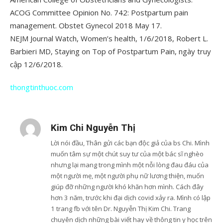
ACOG Committee Opinion No. 742: Postpartum pain
management. Obstet Gynecol 2018 May 17.
NEJM Journal Watch, Women’s health, 1/6/2018, Robert L.
Barbieri MD, Staying on Top of Postpartum Pain, ngày truy
cập 12/6/2018.
thongtinthuoc.com
Kim Chi Nguyễn Thị
Lời nói đầu, Thân gửi các bạn độc giả của bs Chi. Mình
muốn tâm sự một chút suy tư của một bác sĩ nghèo
nhưng lại mang trong mình một nỗi lòng đau đáu của
một người mẹ, một người phụ nữ lương thiện, muốn
giúp đỡ những người khó khăn hơn mình. Cách đây
hơn 3 năm, trước khi đại dịch covid xảy ra. Mình có lập
1 trang fb với tên Dr. Nguyễn Thị Kim Chi. Trang
chuyên dịch những bài viết hay về thông tin y học trên