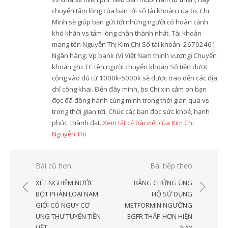
chuyển tấm lòng của bạn tới số tài khoản của bs Chi.
Mình sẽ giúp bạn gửi tới những người có hoàn cảnh
khó khăn vs tấm lòng chân thành nhất. Tài khoản
mang tên Nguyễn Thị Kim Chi Số tài khoản: 26702461
Ngân hàng: Vp bank (Vì Việt Nam thịnh vượng) Chuyển
khoản ghi: TC tên người chuyển khoản Số tiền được
cộng vào đủ từ 1000k-5000k sẽ được trao đến các địa
chỉ công khai. Đến đây mình, bs Chi xin cảm ơn bạn
đọc đã đồng hành cùng mình trong thời gian qua vs
trong thời gian tới. Chúc các bạn đọc sức khoẻ, hạnh
phúc, thành đạt.
Xem tất cả bài viết của Kim Chi
Nguyễn Thị
Điều
Bài cũ hơn
Bài tiếp theo
hướng
XÉT NGHIỆM NƯỚC
BẰNG CHỨNG ỦNG
bài
BỌT PHÂN LOẠI NAM
HỘ SỬ DỤNG
GIỚI CÓ NGUY CƠ
METFORMIN NGƯỠNG
viết
UNG THƯ TUYẾN TIỀN
EGFR THẤP HƠN HIỆN
LIỆT
NAY