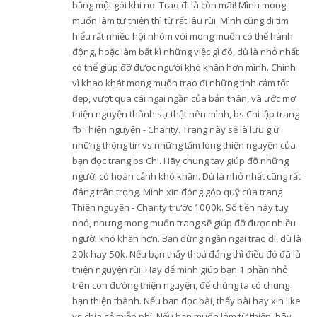
bằng một gói khi no. Trao đi là còn mãi! Mình mong
muốn làm từ thiện thì từ rất lâu rùi. Mình cũng đi tìm
hiểu rất nhiều hội nhóm với mong muốn có thể hành
động, hoặc làm bất kì những việc gì đó, dù là nhỏ nhất
có thể giúp đỡ được người khó khăn hơn mình. Chính
vì khao khát mong muốn trao đi những tình cảm tốt
đẹp, vượt qua cái ngại ngần của bản thân, và ước mơ
thiện nguyện thành sự thật nên mình, bs Chi lập trang
fb Thiện nguyện - Charity. Trang này sẽ là lưu giữ
những thông tin vs những tấm lòng thiện nguyện của
bạn đọc trang bs Chi. Hãy chung tay giúp đỡ những
người có hoàn cảnh khó khăn. Dù là nhỏ nhất cũng rất
đáng trân trọng. Mình xin đóng góp quỹ của trang
Thiện nguyện - Charity trước 1000k. Số tiền này tuy
nhỏ, nhưng mong muốn trang sẽ giúp đỡ được nhiều
người khó khăn hơn. Bạn đừng ngần ngại trao đi, dù là
20k hay 50k. Nếu bạn thấy thoả đáng thì điều đó đã là
thiện nguyện rùi. Hãy để mình giúp bạn 1 phần nhỏ
trên con đường thiện nguyện, để chúng ta có chung
bạn thiện thành. Nếu bạn đọc bài, thấy bài hay xin like
vs chia sẻ miễn phí. Nếu bạn muốn làm từ thiện, hãy