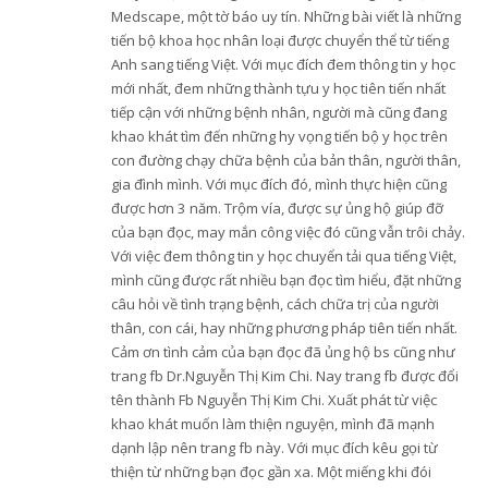
Medscape, một tờ báo uy tín. Những bài viết là những
tiến bộ khoa học nhân loại được chuyển thể từ tiếng
Anh sang tiếng Việt. Với mục đích đem thông tin y học
mới nhất, đem những thành tựu y học tiên tiến nhất
tiếp cận với những bệnh nhân, người mà cũng đang
khao khát tìm đến những hy vọng tiến bộ y học trên
con đường chạy chữa bệnh của bản thân, người thân,
gia đình mình. Với mục đích đó, mình thực hiện cũng
được hơn 3 năm. Trộm vía, được sự ủng hộ giúp đỡ
của bạn đọc, may mắn công việc đó cũng vẫn trôi chảy.
Với việc đem thông tin y học chuyển tải qua tiếng Việt,
mình cũng được rất nhiều bạn đọc tìm hiểu, đặt những
câu hỏi về tình trạng bệnh, cách chữa trị của người
thân, con cái, hay những phương pháp tiên tiến nhất.
Cảm ơn tình cảm của bạn đọc đã ủng hộ bs cũng như
trang fb Dr.Nguyễn Thị Kim Chi. Nay trang fb được đổi
tên thành Fb Nguyễn Thị Kim Chi. Xuất phát từ việc
khao khát muốn làm thiện nguyện, mình đã mạnh
dạnh lập nên trang fb này. Với mục đích kêu gọi từ
thiện từ những bạn đọc gần xa. Một miếng khi đói