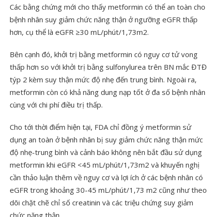
Các bằng chứng mới cho thấy metformin có thể an toàn cho
bệnh nhân suy giảm chức năng thận ở ngưỡng eGFR thấp
hơn, cụ thể là eGFR ≥30 mL/phút/1,73m
2
.
Bên cạnh đó, khởi trị bằng metformin có nguy cơ tử vong
thấp hơn so với khởi trị bằng sulfonylurea trên BN mắc ĐTĐ
týp 2 kèm suy thận mức độ nhẹ đến trung bình. Ngoài ra,
metformin còn có khả năng dung nạp tốt ở đa số bệnh nhân
cùng với chi phí điều trị thấp.
Cho tới thời điểm hiện tại, FDA chỉ đồng ý metformin sử
dụng an toàn ở bệnh nhân bị suy giảm chức năng thận mức
độ nhẹ-trung bình và cảnh báo không nên bắt đầu sử dụng
metformin khi eGFR <45 mL/phút/1,73m
2
và khuyến nghị
cần thảo luận thêm về nguy cơ và lợi ích ở các bệnh nhân có
eGFR trong khoảng 30-45 mL/phút/1,73 m
2
cũng như theo
dõi chặt chẽ chỉ số creatinin và các triệu chứng suy giảm
chức năng thận.