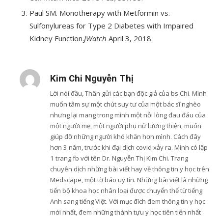
Paul SM. Monotherapy with Metformin vs.
Sulfonylureas for Type 2 Diabetes with Impaired
Kidney Function.
JWatch
April 3, 2018.
Kim Chi Nguyễn Thị
Lời nói đầu, Thân gửi các bạn độc giả của bs Chi. Mình
muốn tâm sự một chút suy tư của một bác sĩ nghèo
nhưng lại mang trong mình một nỗi lòng đau đáu của
một người mẹ, một người phụ nữ lương thiện, muốn
giúp đỡ những người khó khăn hơn mình. Cách đây
hơn 3 năm, trước khi đại dịch covid xảy ra. Mình có lập
1 trang fb với tên Dr. Nguyễn Thị Kim Chi. Trang
chuyên dịch những bài viết hay về thông tin y học trên
Medscape, một tờ báo uy tín. Những bài viết là những
tiến bộ khoa học nhân loại được chuyển thể từ tiếng
Anh sang tiếng Việt. Với mục đích đem thông tin y học
mới nhất, đem những thành tựu y học tiên tiến nhất