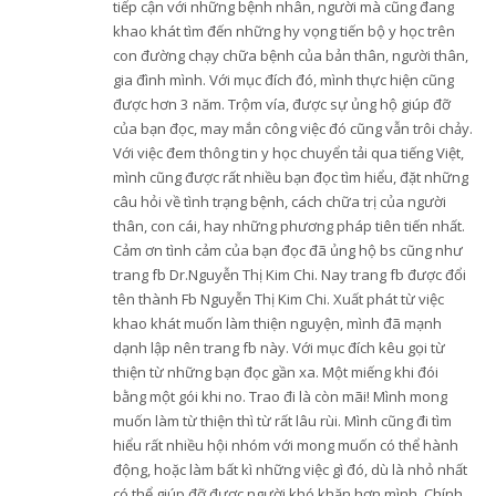
tiếp cận với những bệnh nhân, người mà cũng đang
khao khát tìm đến những hy vọng tiến bộ y học trên
con đường chạy chữa bệnh của bản thân, người thân,
gia đình mình. Với mục đích đó, mình thực hiện cũng
được hơn 3 năm. Trộm vía, được sự ủng hộ giúp đỡ
của bạn đọc, may mắn công việc đó cũng vẫn trôi chảy.
Với việc đem thông tin y học chuyển tải qua tiếng Việt,
mình cũng được rất nhiều bạn đọc tìm hiểu, đặt những
câu hỏi về tình trạng bệnh, cách chữa trị của người
thân, con cái, hay những phương pháp tiên tiến nhất.
Cảm ơn tình cảm của bạn đọc đã ủng hộ bs cũng như
trang fb Dr.Nguyễn Thị Kim Chi. Nay trang fb được đổi
tên thành Fb Nguyễn Thị Kim Chi. Xuất phát từ việc
khao khát muốn làm thiện nguyện, mình đã mạnh
dạnh lập nên trang fb này. Với mục đích kêu gọi từ
thiện từ những bạn đọc gần xa. Một miếng khi đói
bằng một gói khi no. Trao đi là còn mãi! Mình mong
muốn làm từ thiện thì từ rất lâu rùi. Mình cũng đi tìm
hiểu rất nhiều hội nhóm với mong muốn có thể hành
động, hoặc làm bất kì những việc gì đó, dù là nhỏ nhất
có thể giúp đỡ được người khó khăn hơn mình. Chính