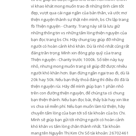
vì khao khát mong muốn trao đi những tình cảm tốt
đẹp, vượt qua cái ngại ngần của bản thân, và ước mơ
thiện nguyện thành sự thật nên mình, bs Chi lập trang
fb Thiện nguyện - Charity. Trang này sẽ là lưu giữ
những thông tin vs những tấm lòng thiện nguyện của
bạn đọc trang bs Chi. Hãy chung tay giúp đỡ những
người có hoàn cảnh khó khăn. Dù là nhỏ nhất cũng rất
đáng trân trọng. Mình xin đóng góp quỹ của trang
Thiện nguyện - Charity trước 1000k. Số tiền này tuy
nhỏ, nhưng mong muốn trang sẽ giúp đỡ được nhiều
người khó khăn hơn. Bạn đừng ngần ngại trao đi, dù là
20k hay 50k. Nếu bạn thấy thoả đáng thì điều đó đã là
thiện nguyện rùi. Hãy để mình giúp bạn 1 phần nhỏ
trên con đường thiện nguyện, để chúng ta có chung
bạn thiện thành. Nếu bạn đọc bài, thấy bài hay xin like
vs chia sẻ miễn phí. Nếu bạn muốn làm từ thiện, hãy
chuyển tấm lòng của bạn tới số tài khoản của bs Chi.
Mình sẽ giúp bạn gửi tới những người có hoàn cảnh
khó khăn vs tấm lòng chân thành nhất. Tài khoản
mang tên Nguyễn Thị Kim Chi Số tài khoản: 26702461