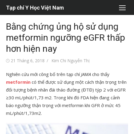
Chuyển
Tạp chí Y Học Việt Nam
tới
nội
Bằng chứng ủng hộ sử dụng
dung
metformin ngưỡng eGFR thấp
hơn hiện nay
Đăng
Tác
21 Tháng 6, 2018
Kim Chi Nguyễn Thị
vào
giả
Nghiên cứu mới công bố trên tạp chí
JAMA
cho thấy
metformin
có thể được sử dụng một cách thận trọng trên
đối tượng bệnh nhân đái tháo đường (ĐTĐ) týp 2 với eGFR
≥30 mL/phút/1,73 m
2
. Trong khi đó FDA hiện đang cảnh
báo ngưỡng thận trọng với metformin khi GFR ở mức 45
mL/phút/1,73m
2
.