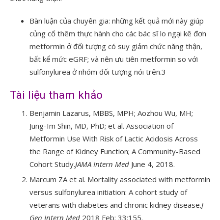
Bàn luận của chuyên gia: những kết quả mới này giúp
củng cố thêm thực hành cho các bác sĩ lo ngại kê đơn
metformin ở đối tượng có suy giảm chức năng thận,
bất kể mức eGRF; và nên ưu tiên metformin so với
sulfonylurea ở nhóm đối tượng nói trên.
3
Tài liệu tham khảo
Benjamin Lazarus, MBBS, MPH; Aozhou Wu, MH;
Jung-Im Shin, MD, PhD; et al. Association of
Metformin Use With Risk of Lactic Acidosis Across
the Range of Kidney Function; A Community-Based
Cohort Study.
JAMA Intern Med
June 4, 2018.
Marcum ZA et al. Mortality associated with metformin
versus sulfonylurea initiation: A cohort study of
veterans with diabetes and chronic kidney disease.
J
Gen Intern Med
2018 Feb; 33:155.