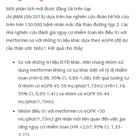
Một phân tích mới được đăng tải trên tạp
chí
JAMA
(06/2018) dựa trên hai nghiên cứu đoàn hệ hồi cứu
trên hơn 150.000 bệnh nhân mắc đái tháo đường týp 2. Các
nhà nghiên cứu đánh giá nguy cơ nhiễm toan khi điều trị với
metformin so với những trị liệu khác dựa theo eGFR (độ lọc
cầu thận ước tính).
1
Kết quả cho thấy:
So với những trị liệu ĐTĐ khác, nhìn chung nhóm sử
dụng metformin không có sự khác biệt về tỷ lệ nhiễm
toan (HR=0,98; 95% CI, 0,89-1,08). Kết quả tương tự
ở nhóm có eGFR 45-59 mL/phút/1,73m
2
(HR=1,16;
95% CI, 0,95-1,41) và nhóm có eGFR 30-44
mL/phút/1,73m
2
.
Nhóm điều trị với metformin có eGFR <30
mL/phút/1,73m
2
ghi nhận mối liên quan đến việc gia
tăng nguy cơ nhiễm toan (HR =2,07; 95% CI, 1,33-
3,22).