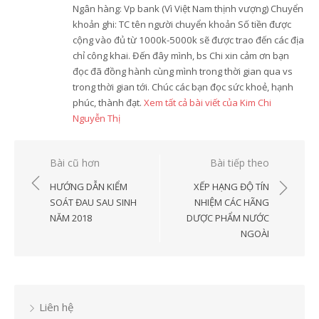
Ngân hàng: Vp bank (Vì Việt Nam thịnh vượng) Chuyển
khoản ghi: TC tên người chuyển khoản Số tiền được
cộng vào đủ từ 1000k-5000k sẽ được trao đến các địa
chỉ công khai. Đến đây mình, bs Chi xin cảm ơn bạn
đọc đã đồng hành cùng mình trong thời gian qua vs
trong thời gian tới. Chúc các bạn đọc sức khoẻ, hạnh
phúc, thành đạt.
Xem tất cả bài viết của Kim Chi
Nguyễn Thị
Điều
Bài cũ hơn
Bài tiếp theo
hướng
HƯỚNG DẪN KIỂM
XẾP HẠNG ĐỘ TÍN
bài
SOÁT ĐAU SAU SINH
NHIỆM CÁC HÃNG
NĂM 2018
DƯỢC PHẨM NƯỚC
viết
NGOÀI
Liên hệ