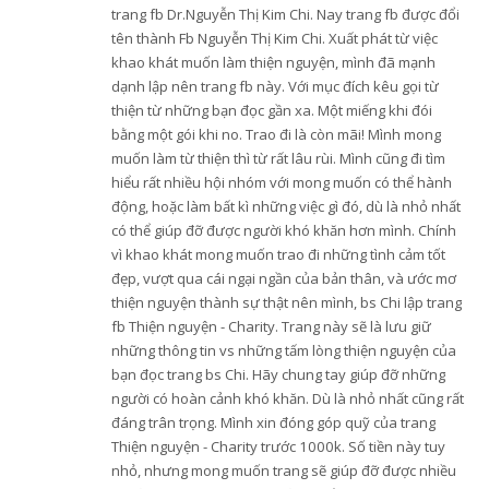
trang fb Dr.Nguyễn Thị Kim Chi. Nay trang fb được đổi
tên thành Fb Nguyễn Thị Kim Chi. Xuất phát từ việc
khao khát muốn làm thiện nguyện, mình đã mạnh
dạnh lập nên trang fb này. Với mục đích kêu gọi từ
thiện từ những bạn đọc gần xa. Một miếng khi đói
bằng một gói khi no. Trao đi là còn mãi! Mình mong
muốn làm từ thiện thì từ rất lâu rùi. Mình cũng đi tìm
hiểu rất nhiều hội nhóm với mong muốn có thể hành
động, hoặc làm bất kì những việc gì đó, dù là nhỏ nhất
có thể giúp đỡ được người khó khăn hơn mình. Chính
vì khao khát mong muốn trao đi những tình cảm tốt
đẹp, vượt qua cái ngại ngần của bản thân, và ước mơ
thiện nguyện thành sự thật nên mình, bs Chi lập trang
fb Thiện nguyện - Charity. Trang này sẽ là lưu giữ
những thông tin vs những tấm lòng thiện nguyện của
bạn đọc trang bs Chi. Hãy chung tay giúp đỡ những
người có hoàn cảnh khó khăn. Dù là nhỏ nhất cũng rất
đáng trân trọng. Mình xin đóng góp quỹ của trang
Thiện nguyện - Charity trước 1000k. Số tiền này tuy
nhỏ, nhưng mong muốn trang sẽ giúp đỡ được nhiều