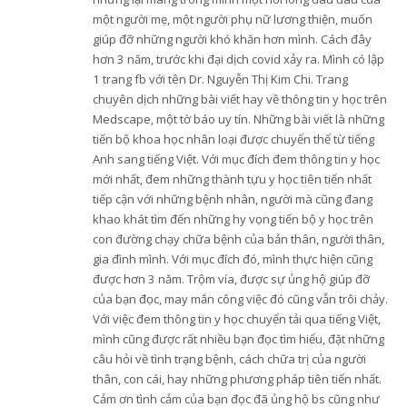
một người mẹ, một người phụ nữ lương thiện, muốn
giúp đỡ những người khó khăn hơn mình. Cách đây
hơn 3 năm, trước khi đại dịch covid xảy ra. Mình có lập
1 trang fb với tên Dr. Nguyễn Thị Kim Chi. Trang
chuyên dịch những bài viết hay về thông tin y học trên
Medscape, một tờ báo uy tín. Những bài viết là những
tiến bộ khoa học nhân loại được chuyển thể từ tiếng
Anh sang tiếng Việt. Với mục đích đem thông tin y học
mới nhất, đem những thành tựu y học tiên tiến nhất
tiếp cận với những bệnh nhân, người mà cũng đang
khao khát tìm đến những hy vọng tiến bộ y học trên
con đường chạy chữa bệnh của bản thân, người thân,
gia đình mình. Với mục đích đó, mình thực hiện cũng
được hơn 3 năm. Trộm vía, được sự ủng hộ giúp đỡ
của bạn đọc, may mắn công việc đó cũng vẫn trôi chảy.
Với việc đem thông tin y học chuyển tải qua tiếng Việt,
mình cũng được rất nhiều bạn đọc tìm hiểu, đặt những
câu hỏi về tình trạng bệnh, cách chữa trị của người
thân, con cái, hay những phương pháp tiên tiến nhất.
Cảm ơn tình cảm của bạn đọc đã ủng hộ bs cũng như