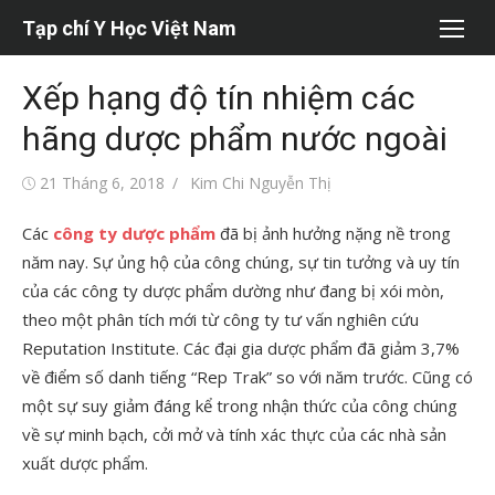
Chuyển
Tạp chí Y Học Việt Nam
tới
nội
Xếp hạng độ tín nhiệm các
dung
hãng dược phẩm nước ngoài
Đăng
Tác
21 Tháng 6, 2018
Kim Chi Nguyễn Thị
vào
giả
Các
công ty dược phẩm
đã bị ảnh hưởng nặng nề trong
năm nay. Sự ủng hộ của công chúng, sự tin tưởng và uy tín
của các công ty dược phẩm dường như đang bị xói mòn,
theo một phân tích mới từ công ty tư vấn nghiên cứu
Reputation Institute. Các đại gia dược phẩm đã giảm 3,7%
về điểm số danh tiếng “Rep Trak” so với năm trước. Cũng có
một sự suy giảm đáng kể trong nhận thức của công chúng
về sự minh bạch, cởi mở và tính xác thực của các nhà sản
xuất dược phẩm.