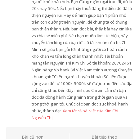
người khó khăn hơn. Bạn đừng ngần ngại trao đi, dù là
20k hay 50k. Nếu bạn thấy thoả đáng thì điều đó đã là
thiện nguyện rùi. Hãy để mình giúp bạn 1 phần nhỏ
trên con đường thiện nguyện, để chúng ta có chung
bạn thiện thành. Nếu bạn đọc bài, thấy bài hay xin like
vs chia sẻ miễn phí. Nếu bạn muốn làm từ thiện, hãy
chuyển tấm lòng của bạn tới số tài khoản của bs Chi.
Mình sẽ giúp bạn gửi tới những người có hoàn cảnh
khó khăn vs tấm lòng chân thành nhất. Tài khoản
mang tên Nguyễn Thị Kim Chi Số tài khoản: 26702461
Ngân hàng: Vp bank (Vì Việt Nam thịnh vượng) Chuyển
khoản ghi: TC tên người chuyển khoản Số tiền được
cộng vào đủ từ 1000k-5000k sẽ được trao đến các địa
chỉ công khai. Đến đây mình, bs Chi xin cảm ơn bạn
đọc đã đồng hành cùng mình trong thời gian qua vs
trong thời gian tới. Chúc các bạn đọc sức khoẻ, hạnh
phúc, thành đạt.
Xem tất cả bài viết của Kim Chi
Nguyễn Thị
Điều
Bài cũ hơn
Bài tiếp theo