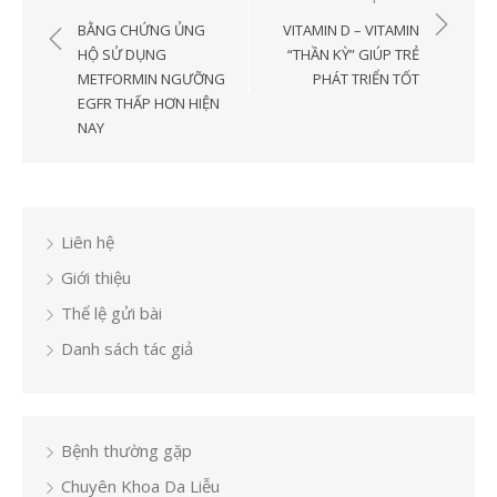
hướng
BẰNG CHỨNG ỦNG
VITAMIN D – VITAMIN
bài
HỘ SỬ DỤNG
“THẦN KỲ” GIÚP TRẺ
METFORMIN NGƯỠNG
PHÁT TRIỂN TỐT
viết
EGFR THẤP HƠN HIỆN
NAY
Liên hệ
Giới thiệu
Thể lệ gửi bài
Danh sách tác giả
Bệnh thường gặp
Chuyên Khoa Da Liễu