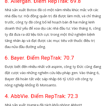
8. Allergan. Điểm RepTrak: 69.8
Nhà sản xuất Botox đã có một năm nhiều khúc mắc với các
nhà đầu tư. Hội đồng quản trị đã được làm mới, và chỉ tháng
trước, công ty đã công bố kế hoạch bán đi hai mảng kinh
doanh thứ yếu để xoa dịu các nhà đầu tư. Vào tháng 6, công
ty đã đưa ra dữ liệu tích cực trong một thử nghiệm bệnh
tăng nhãn áp và đạt được các mục tiêu với thuốc điều trị
đau nửa đầu đường uống.
6. Bayer. Điểm RepTrak: 70.7
Được biết đến nhiều nhất với aspirin, công ty Đức cũng đang
đặt cược vào những nghiên cứu liệu pháp gen. Vào tháng 6,
Bayer đã hoàn tất việc sáp nhập 66 tỷ USD với công ty
nông nghiệp khổng lồ Monsanto.
4. AbbVie. Điểm RepTrak: 72.3
Nhà sản xuất Humira đã tách khỏi phòng Abbott