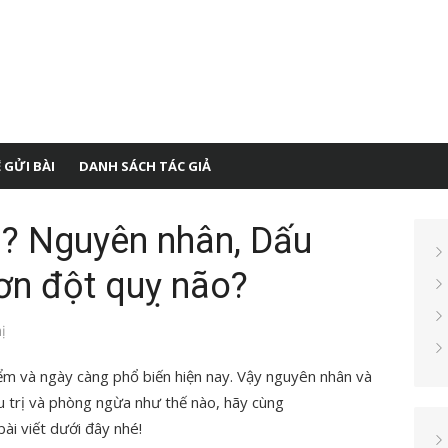
 GỬI BÀI
DANH SÁCH TÁC GIẢ
ì? Nguyên nhân, Dấu
ơn đột quỵ não?
ị
iểm và ngày càng phổ biến hiện nay. Vậy nguyên nhân và
ều trị và phòng ngừa như thế nào, hãy cùng
bài viết dưới đây nhé!