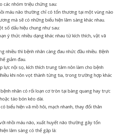
eo các nhóm triệu chứng sau:
hồi máu não thường chỉ có tổn thương tại một vùng nào
hương mà sẽ có những biểu hiện lâm sàng khác nhau.
t số dấu hiệu chung như sau:
loạn ý thức nhiều dạng khác nhau từ kích thích, vật vã
àng nhiều thì bệnh nhân càng đau nhức đầu nhiều. Bệnh
thế giảm đau.
áp lực nội sọ, kích thích trung tâm nôn làm cho bệnh
hiều khi nôn vọt thành từng tia, trong trường hợp khác
, bệnh nhân có rối loạn cơ tròn tại bàng quang hay trực
 hoặc táo bón kéo dài.
n có biểu hiện vã mồ hôi, mạch nhanh, thay đổi thân
 với nhồi máu não, xuất huyết não thường gây tổn
hiện lâm sàng có thể gặp là: