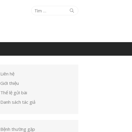
Tìm
Tìm
kiếm
kết
quả
cho:
Liên hệ
Giới thiệu
Thể lệ gửi bài
Danh sách tác giả
Bệnh thường gặp