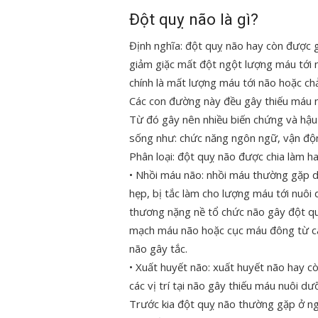
Đột quỵ não là gì?
Định nghĩa: đột quỵ não hay còn được gọ
giảm giặc mất đột ngột lượng máu tới 
chính là mất lượng máu tới não hoặc ch
Các con đường này đều gây thiếu máu n
Từ đó gây nên nhiều biến chứng và hậu
sống như: chức năng ngôn ngữ, vận độn
Phân loại: đột quỵ não được chia làm hai
• Nhồi máu não: nhồi máu thường gặp 
hẹp, bị tắc làm cho lượng máu tới nuôi 
thương nặng nề tổ chức não gây đột q
mạch máu não hoặc cục máu đông từ các
não gây tắc.
• Xuất huyết não: xuất huyết não hay c
các vị trí tại não gây thiếu máu nuôi d
Trước kia đột quỵ não thường gặp ở ngư