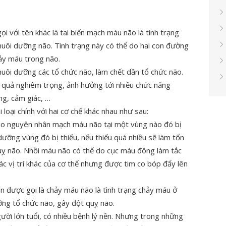
i với tên khác là tai biến mạch máu não là tình trạng
nuôi dưỡng não. Tình trạng này có thể do hai con đường
ảy máu trong não.
uôi dưỡng các tổ chức não, làm chết dần tổ chức não.
 quả nghiêm trọng, ảnh hưởng tới nhiều chức năng
g, cảm giác, …
 loại chính với hai cơ chế khác nhau như sau:
do nguyên nhân mạch máu não tại một vùng nào đó bị
dưỡng vùng đó bị thiếu, nếu thiếu quá nhiều sẽ làm tổn
uỵ não. Nhồi máu não có thể do cục máu đông làm tắc
 vị trí khác của cơ thể nhưng được tim co bóp đẩy lên
òn được gọi là chảy máu não là tình trạng chảy máu ở
ưỡng tổ chức não, gây đột quỵ não.
ời lớn tuổi, có nhiều bệnh lý nền. Nhưng trong những