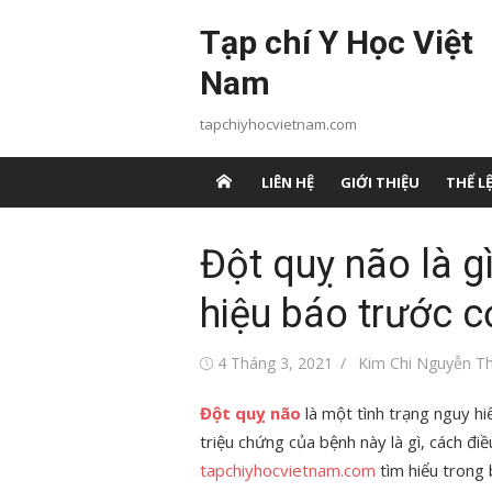
Chuyển
Tạp chí Y Học Việt
tới
nội
Nam
dung
tapchiyhocvietnam.com
LIÊN HỆ
GIỚI THIỆU
THỂ LỆ
Đột quỵ não là g
hiệu báo trước c
Đăng
Tác
4 Tháng 3, 2021
Kim Chi Nguyễn Th
vào
giả
Đột quỵ não
là một tình trạng nguy h
triệu chứng của bệnh này là gì, cách đi
tapchiyhocvietnam.com
tìm hiểu trong 