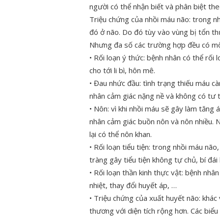
người có thể nhận biết và phân biệt th
Triệu chứng của nhồi máu não: trong n
đó ở não. Do đó tùy vào vùng bị tổn t
Nhưng đa số các trường hợp đều có mộ
• Rối loạn ý thức: bệnh nhân có thể rối 
cho tới li bì, hôn mê.
• Đau nhức đầu: tình trạng thiếu máu c
nhân cảm giác nặng nề và không có tư 
• Nôn: vì khi nhồi máu sẽ gây làm tăng 
nhân cảm giác buồn nôn và nôn nhiều. N
lại có thể nôn khan.
• Rối loạn tiểu tiện: trong nhồi máu não
tràng gây tiểu tiện không tự chủ, bí đái
• Rối loạn thần kinh thực vật: bệnh nhâ
nhiệt, thay đổi huyết áp, …
• Triệu chứng của xuất huyết não: khác
thương với diện tích rộng hơn. Các biểu 