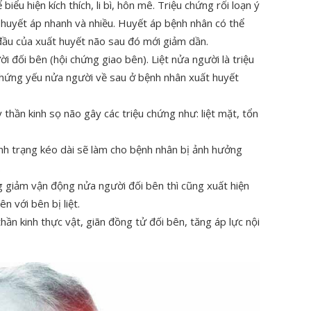
biểu hiện kích thích, li bì, hôn mê. Triệu chứng rối loạn ý
 huyết áp nhanh và nhiều. Huyết áp bệnh nhân có thể
đầu của xuất huyết não sau đó mới giảm dần.
i đối bên (hội chứng giao bên). Liệt nửa người là triệu
 chứng yếu nửa người về sau ở bệnh nhân xuất huyết
thần kinh sọ não gây các triệu chứng như: liệt mặt, tổn
 Tình trạng kéo dài sẽ làm cho bệnh nhân bị ảnh hưởng
.
ng giảm vận động nửa người đối bên thì cũng xuất hiện
n với bên bị liệt.
thần kinh thực vật, giãn đồng tử đối bên, tăng áp lực nội