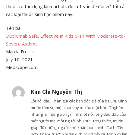
thuốc có tác dụng lâu dài hơn, đó là 1 vấn đề đối với tất cả
các loại thuốc sinh học nhóm này.
Tên bài:
Dupilumab Safe, Effective in Kids 6-11 With Moderate-to-
Severe Asthma
Marcia Frellick
July 10, 2021
Medscape.com.
Kim Chi Nguyễn Thị
Lời nói đầu, Thân gửi các bạn độc giả của bs Chi. Mình
muốn tâm sự một chút suy tư của một bác sĩ nghèo
nhưng lại mang trong mình một nỗi lòng đau đáu của
một người mẹ, một người phụ nữ lương thiện, muốn
giúp đỡ những người khó khăn hơn mình. Cách đây
hơn 3 năm, trước khi đại dịch covid xảy ra. Mình có lập