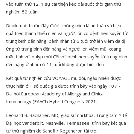
vào tuần thứ 12, 1 sự cải thiện kéo dài suốt thời gian thử
nghiệm 52 tuần.
Dupilumab trước đây được chứng minh là an toàn và hiệu
quả trên thanh thiếu niên và người lớn có bệnh hen suyễn từ
trung bình đến nặng, bệnh nhân từ 6 tuổi trở lên viêm da dị
ứng từ trung bình đến nặng và người lớn viêm mũi xoang
mãn tính với polyp mũi đối với bệnh hen suyễn từ trung bình
đến nặng ở nhóm 6-11 tuổi không được biết đến.
Kết quả từ nghiên cứu VOYAGE mù đôi, ngẫu nhiên được
thực hiện ở 1 số quốc gia được trình bày vào ngày 10 / 7
Đại hội European Academy of Allergy and Clinical
Immunology (EAACI) Hybrid Congress 2021.
Leonard B. Bacharier, MD, giáo sư nhi khoa, Trung tâm Y tế
Đại học Vanderbilt, Nashville, Tennessee, trình bày kết quả
từ thử nghiệm do Sanofi / Regeneron tài trợ.