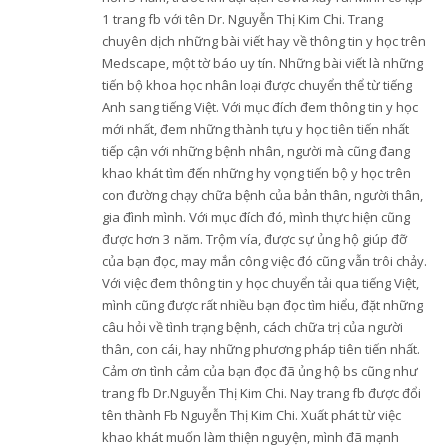
1 trang fb với tên Dr. Nguyễn Thị Kim Chi. Trang
chuyên dịch những bài viết hay về thông tin y học trên
Medscape, một tờ báo uy tín. Những bài viết là những
tiến bộ khoa học nhân loại được chuyển thể từ tiếng
Anh sang tiếng Việt. Với mục đích đem thông tin y học
mới nhất, đem những thành tựu y học tiên tiến nhất
tiếp cận với những bệnh nhân, người mà cũng đang
khao khát tìm đến những hy vọng tiến bộ y học trên
con đường chạy chữa bệnh của bản thân, người thân,
gia đình mình. Với mục đích đó, mình thực hiện cũng
được hơn 3 năm. Trộm vía, được sự ủng hộ giúp đỡ
của bạn đọc, may mắn công việc đó cũng vẫn trôi chảy.
Với việc đem thông tin y học chuyển tải qua tiếng Việt,
mình cũng được rất nhiều bạn đọc tìm hiểu, đặt những
câu hỏi về tình trạng bệnh, cách chữa trị của người
thân, con cái, hay những phương pháp tiên tiến nhất.
Cảm ơn tình cảm của bạn đọc đã ủng hộ bs cũng như
trang fb Dr.Nguyễn Thị Kim Chi. Nay trang fb được đổi
tên thành Fb Nguyễn Thị Kim Chi. Xuất phát từ việc
khao khát muốn làm thiện nguyện, mình đã mạnh