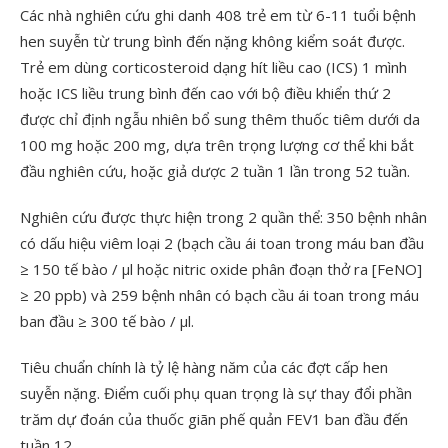
Các nhà nghiên cứu ghi danh 408 trẻ em từ 6-11 tuổi bệnh
hen suyễn từ trung bình đến nặng không kiểm soát được.
Trẻ em dùng corticosteroid dạng hít liều cao (ICS) 1 mình
hoặc ICS liều trung bình đến cao với bộ điều khiển thứ 2
được chỉ định ngẫu nhiên bổ sung thêm thuốc tiêm dưới da
100 mg hoặc 200 mg, dựa trên trọng lượng cơ thể khi bắt
đầu nghiên cứu, hoặc giả dược 2 tuần 1 lần trong 52 tuần.
Nghiên cứu được thực hiện trong 2 quần thể: 350 bệnh nhân
có dấu hiệu viêm loại 2 (bạch cầu ái toan trong máu ban đầu
≥ 150 tế bào / μl hoặc nitric oxide phân đoạn thở ra [FeNO]
≥ 20 ppb) và 259 bệnh nhân có bạch cầu ái toan trong máu
ban đầu ≥ 300 tế bào / µl.
Tiêu chuẩn chính là tỷ lệ hàng năm của các đợt cấp hen
suyễn nặng. Điểm cuối phụ quan trọng là sự thay đổi phần
trăm dự đoán của thuốc giãn phế quản FEV1 ban đầu đến
tuần 12.