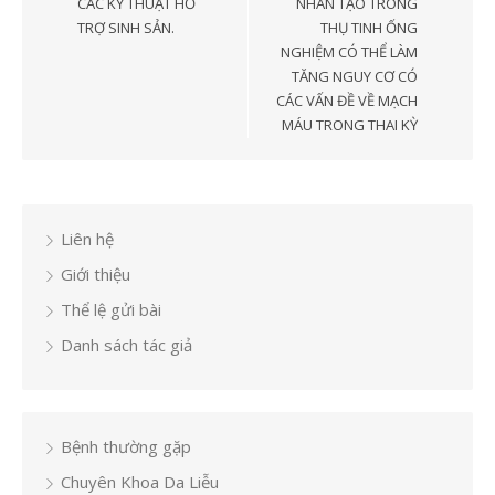
CÁC KỸ THUẬT HỖ
NHÂN TẠO TRONG
viết
TRỢ SINH SẢN.
THỤ TINH ỐNG
NGHIỆM CÓ THỂ LÀM
TĂNG NGUY CƠ CÓ
CÁC VẤN ĐỀ VỀ MẠCH
MÁU TRONG THAI KỲ
Liên hệ
Giới thiệu
Thể lệ gửi bài
Danh sách tác giả
Bệnh thường gặp
Chuyên Khoa Da Liễu