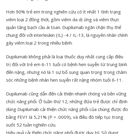
Hơn 90% trẻ em trong nghiên cứu có ít nhất 1 tình trạng
viêm loại 2 đồng thời, gồm viêm da dị ứng và viêm thực
quản tăng bạch cầu ái toan. Dupilumab ngăn chặn thụ thể
chung đối với interleukin (IL) -4 / IL-13, là nguyên nhân chính
gây viêm loại 2 trong nhiều bệnh.
Dupilumab không phải là loại thuốc duy nhất cung cấp điều
trị đối với trẻ em 6-11 tuổi có bệnh hen suyễn từ trung bình
đến nặng, nhưng nó là 1 sự bổ sung quan trọng trong chăm
sóc những bệnh nhân hen suyễn rất nặng nhóm tuổi 6-11.
Dupilumab cũng dẫn đến cải thiện nhanh chóng và bền vững
chức năng phổi. Ở tuần thứ 12, những đứa trẻ được chỉ định
dùng Dupilumab cải thiện chức năng phổi của chúng được đo
bằng FEV1 là 5,21% (P = .0009), và điều đó tiếp tục trong
suốt 52 tuần nghiên cứu.
Hiệu quả cải thiện chức năng phổi được duy trì. Sử dụng