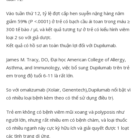
Vào tuần thứ 12, tỷ lệ đợt cấp hen suyễn nặng hàng năm
giảm 59% (P <.0001) ở trẻ có bạch cầu ái toan trong máu ≥
300 tế bào / µL và kết quả tương tự ở trẻ có kiểu hình viêm
loại 2 so với giả dược.
Kết quả có hồ sơ an toàn thuận lợi đối với Dupilumab.
James M. Tracy, DO, Đại học American College of Allergy,
Asthma, and Immunology, việc bổ sung Dupilumab trên trẻ
em trong độ tuổi 6-11 là rất lớn.
So với omalizumab (Xolair, Genentech),Dupilumab nổi bật vì
có nhiều loại bệnh kèm theo có thể sử dụng điều trị.
Trẻ em không có bệnh viêm mũi xoang và polyposis như
người lớn, nhưng rất nhiều em có bệnh chàm, và loại thuốc
có nhiều ngạnh này cực kỳ hữu ích và giải quyết được 1 loạt
các tình trạng dị ứng.