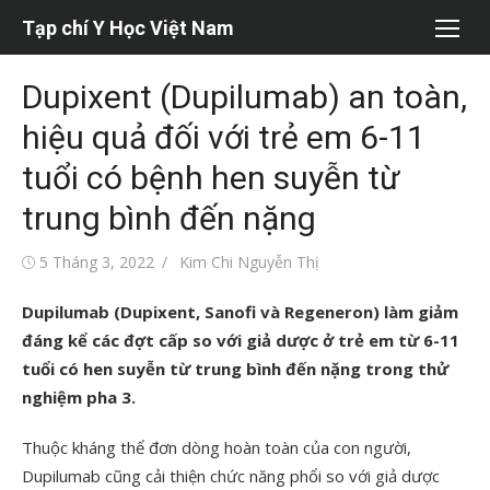
Chuyển
Tạp chí Y Học Việt Nam
tới
nội
Dupixent (Dupilumab) an toàn,
dung
hiệu quả đối với trẻ em 6-11
tuổi có bệnh hen suyễn từ
trung bình đến nặng
Đăng
Tác
5 Tháng 3, 2022
Kim Chi Nguyễn Thị
vào
giả
Dupilumab (Dupixent, Sanofi và Regeneron) làm giảm
đáng kể các đợt cấp so với giả dược ở trẻ em từ 6-11
tuổi có hen suyễn từ trung bình đến nặng trong thử
nghiệm pha 3.
Thuộc kháng thể đơn dòng hoàn toàn của con người,
Dupilumab cũng cải thiện chức năng phổi so với giả dược