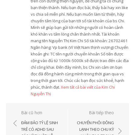
trên con đường thiện nguyện, để chúng ta có chung
bạn thiện thành. Nếu bạn đọc bài, thấy bài hay xin like
vs chia sẻ miễn phí. Nếu bạn muốn làm từ thiện, hãy
chuyển tấm lòng của bạn tới số tài khoản của bs Chi.
Mình sẽ giúp bạn gửi tới những người có hoàn cảnh
khó khăn vs tấm lòng chân thành nhất. Tài khoản
mang tên Nguyễn Thị Kim Chi Số tài khoản: 26702461
Ngân hàng: Vp bank (Vì Việt Nam thịnh vượng) Chuyển
khoản ghi: TC tên người chuyển khoản Số tiền được
cộng vào đủ từ 1000k-5000k sẽ được trao đến các địa
chỉ công khai. Đến đây mình, bs Chi xin cảm ơn bạn
đọc đã đồng hành cùng mình trong thời gian qua vs
trong thời gian tới. Chúc các bạn đọc sức khoẻ, hạnh
phúc, thành đạt.
Xem tất cả bài viết của Kim Chi
Nguyễn Thị
Điều
Bài cũ hơn
Bài tiếp theo
hướng
ĐẢM BẢO TỶ LỆ SINH
CHUYỂN PHÔI ĐÔNG
bài
TRẺ CÓ ADHD SAU
LẠNH THEO CHU KỲ