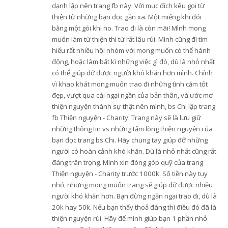
dạnh lập nên trang fb này. Với mục đích kêu gọi từ
thiện từ những bạn đọc gần xa. Một miếng khi đói
bằng một gói khi no. Trao đi là còn mãi! Mình mong
muốn làm từ thiện thì từ rất lâu rùi. Mình cũng đi tìm
hiểu rất nhiều hội nhóm với mong muốn có thể hành
động, hoặc làm bất kì những việc gì đó, dù là nhỏ nhất
có thể giúp đỡ được người khó khăn hơn mình. Chính
vì khao khát mong muốn trao đi những tình cảm tốt
đẹp, vượt qua cái ngại ngần của bản thân, và ước mơ
thiện nguyện thành sự thật nên mình, bs Chi lập trang
fb Thiện nguyện - Charity. Trang này sẽ là lưu giữ
những thông tin vs những tấm lòng thiện nguyện của
bạn đọc trang bs Chi. Hãy chung tay giúp đỡ những
người có hoàn cảnh khó khăn. Dù là nhỏ nhất cũng rất
đáng trân trọng. Mình xin đóng góp quỹ của trang
Thiện nguyện - Charity trước 1000k. Số tiền này tuy
nhỏ, nhưng mong muốn trang sẽ giúp đỡ được nhiều
người khó khăn hơn. Bạn đừng ngần ngại trao đi, dù là
20k hay 50k. Nếu bạn thấy thoả đáng thì điều đó đã là
thiện nguyện rùi. Hãy để mình giúp bạn 1 phần nhỏ