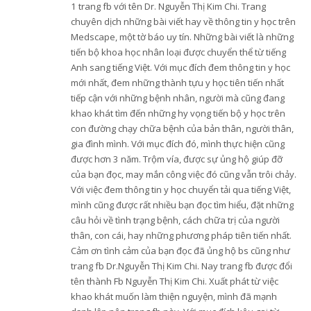
1 trang fb với tên Dr. Nguyễn Thị Kim Chi. Trang
chuyên dịch những bài viết hay về thông tin y học trên
Medscape, một tờ báo uy tín. Những bài viết là những
tiến bộ khoa học nhân loại được chuyển thể từ tiếng
Anh sang tiếng Việt. Với mục đích đem thông tin y học
mới nhất, đem những thành tựu y học tiên tiến nhất
tiếp cận với những bệnh nhân, người mà cũng đang
khao khát tìm đến những hy vọng tiến bộ y học trên
con đường chạy chữa bệnh của bản thân, người thân,
gia đình mình. Với mục đích đó, mình thực hiện cũng
được hơn 3 năm. Trộm vía, được sự ủng hộ giúp đỡ
của bạn đọc, may mắn công việc đó cũng vẫn trôi chảy.
Với việc đem thông tin y học chuyển tải qua tiếng Việt,
mình cũng được rất nhiều bạn đọc tìm hiểu, đặt những
câu hỏi về tình trạng bệnh, cách chữa trị của người
thân, con cái, hay những phương pháp tiên tiến nhất.
Cảm ơn tình cảm của bạn đọc đã ủng hộ bs cũng như
trang fb Dr.Nguyễn Thị Kim Chi. Nay trang fb được đổi
tên thành Fb Nguyễn Thị Kim Chi. Xuất phát từ việc
khao khát muốn làm thiện nguyện, mình đã mạnh