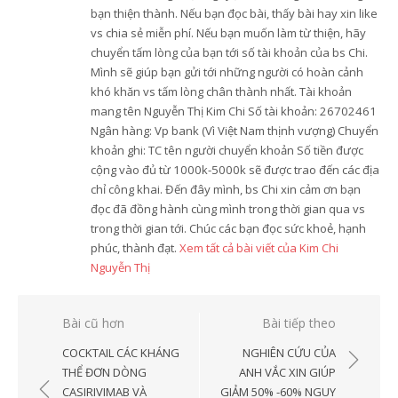
bạn thiện thành. Nếu bạn đọc bài, thấy bài hay xin like
vs chia sẻ miễn phí. Nếu bạn muốn làm từ thiện, hãy
chuyển tấm lòng của bạn tới số tài khoản của bs Chi.
Mình sẽ giúp bạn gửi tới những người có hoàn cảnh
khó khăn vs tấm lòng chân thành nhất. Tài khoản
mang tên Nguyễn Thị Kim Chi Số tài khoản: 26702461
Ngân hàng: Vp bank (Vì Việt Nam thịnh vượng) Chuyển
khoản ghi: TC tên người chuyển khoản Số tiền được
cộng vào đủ từ 1000k-5000k sẽ được trao đến các địa
chỉ công khai. Đến đây mình, bs Chi xin cảm ơn bạn
đọc đã đồng hành cùng mình trong thời gian qua vs
trong thời gian tới. Chúc các bạn đọc sức khoẻ, hạnh
phúc, thành đạt.
Xem tất cả bài viết của Kim Chi
Nguyễn Thị
Điều
Bài cũ hơn
Bài tiếp theo
hướng
COCKTAIL CÁC KHÁNG
NGHIÊN CỨU CỦA
bài
THỂ ĐƠN DÒNG
ANH VẮC XIN GIÚP
CASIRIVIMAB VÀ
GIẢM 50% -60% NGUY