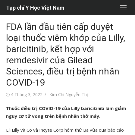
Chuyển
Tạp chí Y Học Việt Nam
tới
nội
FDA lần đầu tiên cấp duyệt
dung
loại thuốc viêm khớp của Lilly,
baricitinib, kết hợp với
remdesivir của Gilead
Sciences, điều trị bệnh nhân
COVID-19
Đăng
Tác
4 Tháng 3, 2022
Kim Chi Nguyễn Thị
vào
giả
Thuốc điều trị COVID-19 của Lilly baricitinib làm giảm
nguy cơ tử vong trên bệnh nhân thở máy.
Eli Lilly và Co và Incyte Corp hôm thứ Ba vừa qua báo cáo