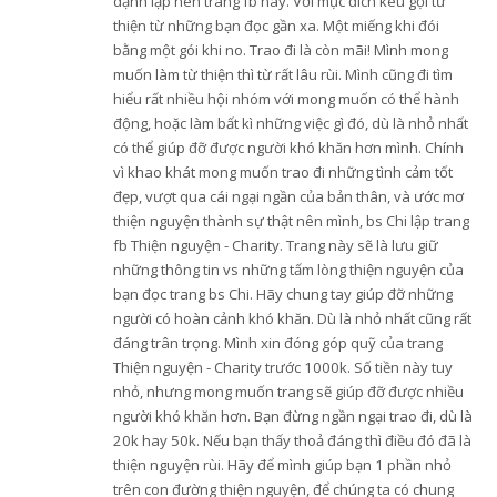
dạnh lập nên trang fb này. Với mục đích kêu gọi từ
thiện từ những bạn đọc gần xa. Một miếng khi đói
bằng một gói khi no. Trao đi là còn mãi! Mình mong
muốn làm từ thiện thì từ rất lâu rùi. Mình cũng đi tìm
hiểu rất nhiều hội nhóm với mong muốn có thể hành
động, hoặc làm bất kì những việc gì đó, dù là nhỏ nhất
có thể giúp đỡ được người khó khăn hơn mình. Chính
vì khao khát mong muốn trao đi những tình cảm tốt
đẹp, vượt qua cái ngại ngần của bản thân, và ước mơ
thiện nguyện thành sự thật nên mình, bs Chi lập trang
fb Thiện nguyện - Charity. Trang này sẽ là lưu giữ
những thông tin vs những tấm lòng thiện nguyện của
bạn đọc trang bs Chi. Hãy chung tay giúp đỡ những
người có hoàn cảnh khó khăn. Dù là nhỏ nhất cũng rất
đáng trân trọng. Mình xin đóng góp quỹ của trang
Thiện nguyện - Charity trước 1000k. Số tiền này tuy
nhỏ, nhưng mong muốn trang sẽ giúp đỡ được nhiều
người khó khăn hơn. Bạn đừng ngần ngại trao đi, dù là
20k hay 50k. Nếu bạn thấy thoả đáng thì điều đó đã là
thiện nguyện rùi. Hãy để mình giúp bạn 1 phần nhỏ
trên con đường thiện nguyện, để chúng ta có chung