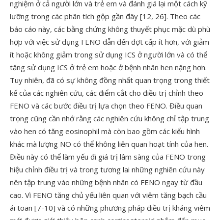
nghiệm ở cả người lớn và trẻ em và đánh giá lại một cách kỹ
lưỡng trong các phân tích gộp gần đây [12, 26]. Theo các
báo cáo này, các bằng chứng không thuyết phục mặc dù phù
hợp với việc sử dụng FENO dẫn đến đợt cấp ít hơn, với giảm
ít hoặc không giảm trong sử dụng ICS ở người lớn và có thể
tăng sử dụng ICS ở trẻ em hoặc ở bệnh nhân hen nặng hơn.
Tuy nhiên, đã có sự không đồng nhất quan trọng trong thiết
kế của các nghiên cứu, các điểm cắt cho điều trị chỉnh theo
FENO và các bước điều trị lựa chọn theo FENO. Điều quan
trọng cũng cần nhớ rằng các nghiên cứu không chỉ tập trung
vào hen có tăng eosinophil mà còn bao gồm các kiểu hình
khác mà lượng NO có thể không liên quan hoạt tính của hen.
Điều này có thể làm yếu đi giá trị lâm sàng của FENO trong
hiệu chỉnh điều trị và trong tương lai những nghiên cứu này
nên tập trung vào những bệnh nhân có FENO ngay từ đầu
cao. Vì FENO tăng chủ yếu liên quan với viêm tăng bạch cầu
ái toan [7-10] và có những phương pháp điều trị kháng viêm