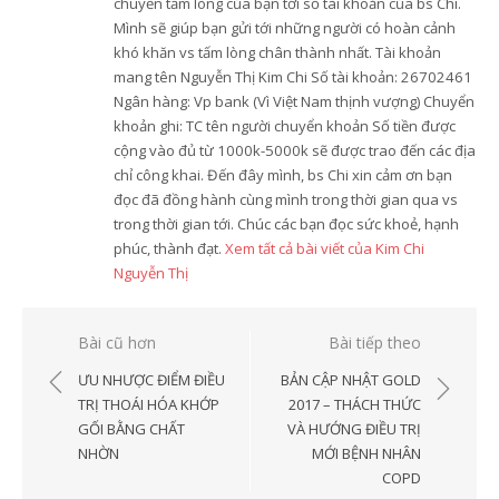
chuyển tấm lòng của bạn tới số tài khoản của bs Chi.
Mình sẽ giúp bạn gửi tới những người có hoàn cảnh
khó khăn vs tấm lòng chân thành nhất. Tài khoản
mang tên Nguyễn Thị Kim Chi Số tài khoản: 26702461
Ngân hàng: Vp bank (Vì Việt Nam thịnh vượng) Chuyển
khoản ghi: TC tên người chuyển khoản Số tiền được
cộng vào đủ từ 1000k-5000k sẽ được trao đến các địa
chỉ công khai. Đến đây mình, bs Chi xin cảm ơn bạn
đọc đã đồng hành cùng mình trong thời gian qua vs
trong thời gian tới. Chúc các bạn đọc sức khoẻ, hạnh
phúc, thành đạt.
Xem tất cả bài viết của Kim Chi
Nguyễn Thị
Điều
Bài cũ hơn
Bài tiếp theo
hướng
ƯU NHƯỢC ĐIỂM ĐIỀU
BẢN CẬP NHẬT GOLD
bài
TRỊ THOÁI HÓA KHỚP
2017 – THÁCH THỨC
GỐI BẰNG CHẤT
VÀ HƯỚNG ĐIỀU TRỊ
viết
NHỜN
MỚI BỆNH NHÂN
COPD