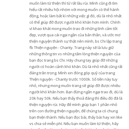
muốn làm từ thiện thì từ rất lâu rùi. Mình cũng đi tìm
hiểu rất nhiều hội nhóm với mong muốn có thể hành
động, hoặc làm bất kì những việc gì đó, dù là nhỏ nhất
có thể giúp đỡ được người khó khăn hơn mình. Chính
vì khao khát mong muốn trao đi những tình cảm tốt
đẹp, vượt qua cái ngại ngần của bản thân, và ước mơ
thiện nguyện thành sự thật nên mình, bs Chi lập trang
fb Thiện nguyện - Charity. Trang này sẽ là lưu giữ
những thông tin vs những tấm lòng thiện nguyện của
bạn đọc trang bs Chi. Hãy chung tay giúp đỡ những
người có hoàn cảnh khó khăn. Dù là nhỏ nhất cũng rất
đáng trân trọng. Mình xin đóng góp quỹ của trang
Thiện nguyện - Charity trước 1000k. Số tiền này tuy
nhỏ, nhưng mong muốn trang sẽ giúp đỡ được nhiều
người khó khăn hơn. Bạn đừng ngần ngại trao đi, dù là
20k hay 50k. Nếu bạn thấy thoả đáng thì điều đó đã là
thiện nguyện rùi. Hãy để mình giúp bạn 1 phần nhỏ
trên con đường thiện nguyện, để chúng ta có chung
bạn thiện thành. Nếu bạn đọc bài, thấy bài hay xin like
vs chia sẻ miễn phí. Nếu bạn muốn làm từ thiện, hãy