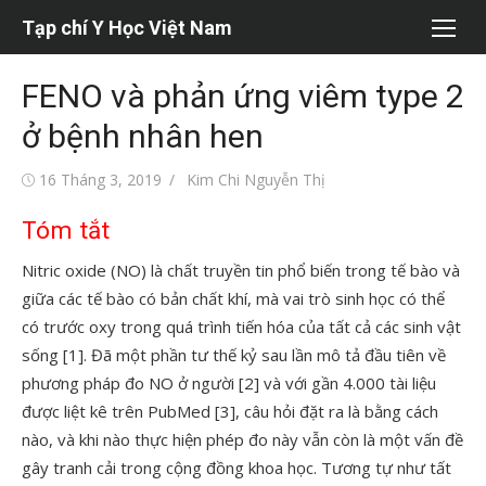
Chuyển
Tạp chí Y Học Việt Nam
tới
nội
FENO và phản ứng viêm type 2
dung
ở bệnh nhân hen
Đăng
Tác
16 Tháng 3, 2019
Kim Chi Nguyễn Thị
vào
giả
Tóm tắt
Nitric oxide (NO) là chất truyền tin phổ biến trong tế bào và
giữa các tế bào có bản chất khí, mà vai trò sinh học có thể
có trước oxy trong quá trình tiến hóa của tất cả các sinh vật
sống [1]. Đã một phần tư thế kỷ sau lần mô tả đầu tiên về
phương pháp đo NO ở người [2] và với gần 4.000 tài liệu
được liệt kê trên PubMed [3], câu hỏi đặt ra là bằng cách
nào, và khi nào thực hiện phép đo này vẫn còn là một vấn đề
gây tranh cải trong cộng đồng khoa học. Tương tự như tất