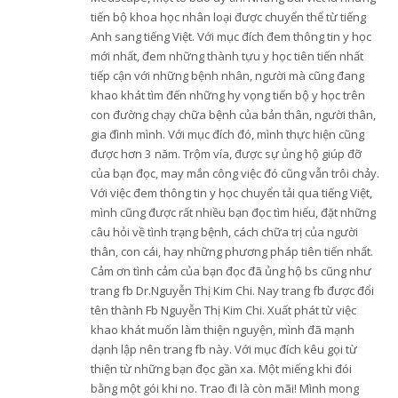
tiến bộ khoa học nhân loại được chuyển thể từ tiếng
Anh sang tiếng Việt. Với mục đích đem thông tin y học
mới nhất, đem những thành tựu y học tiên tiến nhất
tiếp cận với những bệnh nhân, người mà cũng đang
khao khát tìm đến những hy vọng tiến bộ y học trên
con đường chạy chữa bệnh của bản thân, người thân,
gia đình mình. Với mục đích đó, mình thực hiện cũng
được hơn 3 năm. Trộm vía, được sự ủng hộ giúp đỡ
của bạn đọc, may mắn công việc đó cũng vẫn trôi chảy.
Với việc đem thông tin y học chuyển tải qua tiếng Việt,
mình cũng được rất nhiều bạn đọc tìm hiểu, đặt những
câu hỏi về tình trạng bệnh, cách chữa trị của người
thân, con cái, hay những phương pháp tiên tiến nhất.
Cảm ơn tình cảm của bạn đọc đã ủng hộ bs cũng như
trang fb Dr.Nguyễn Thị Kim Chi. Nay trang fb được đổi
tên thành Fb Nguyễn Thị Kim Chi. Xuất phát từ việc
khao khát muốn làm thiện nguyện, mình đã mạnh
dạnh lập nên trang fb này. Với mục đích kêu gọi từ
thiện từ những bạn đọc gần xa. Một miếng khi đói
bằng một gói khi no. Trao đi là còn mãi! Mình mong