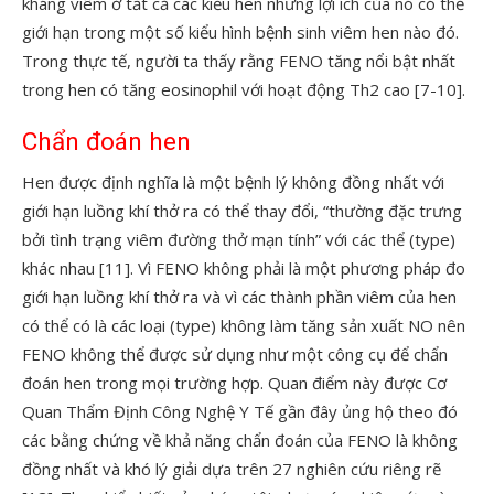
kháng viêm ở tất cả các kiểu hen nhưng lợi ích của nó có thể
giới hạn trong một số kiểu hình bệnh sinh viêm hen nào đó.
Trong thực tế, người ta thấy rằng FENO tăng nổi bật nhất
trong hen có tăng eosinophil với hoạt động Th2 cao [7-10].
Chẩn đoán hen
Hen được định nghĩa là một bệnh lý không đồng nhất với
giới hạn luồng khí thở ra có thể thay đổi, “thường đặc trưng
bởi tình trạng viêm đường thở mạn tính” với các thể (type)
khác nhau [11]. Vì FENO không phải là một phương pháp đo
giới hạn luồng khí thở ra và vì các thành phần viêm của hen
có thể có là các loại (type) không làm tăng sản xuất NO nên
FENO không thể được sử dụng như một công cụ để chẩn
đoán hen trong mọi trường hợp. Quan điểm này được Cơ
Quan Thẩm Định Công Nghệ Y Tế gần đây ủng hộ theo đó
các bằng chứng về khả năng chẩn đoán của FENO là không
đồng nhất và khó lý giải dựa trên 27 nghiên cứu riêng rẽ