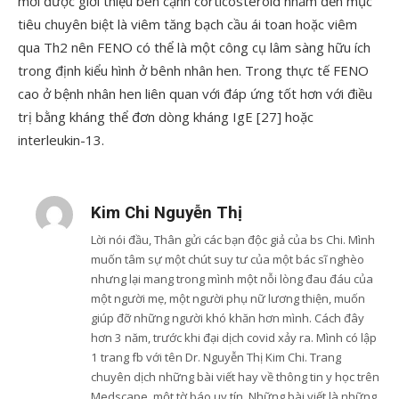
mới được giới thiệu bên cạnh corticosteroid nhắm đến mục
tiêu chuyên biệt là viêm tăng bạch cầu ái toan hoặc viêm
qua Th2 nên FENO có thể là một công cụ lâm sàng hữu ích
trong định kiểu hình ở bênh nhân hen. Trong thực tế FENO
cao ở bệnh nhân hen liên quan với đáp ứng tốt hơn với điều
trị bằng kháng thể đơn dòng kháng IgE [27] hoặc
interleukin-13.
Kim Chi Nguyễn Thị
Lời nói đầu, Thân gửi các bạn độc giả của bs Chi. Mình
muốn tâm sự một chút suy tư của một bác sĩ nghèo
nhưng lại mang trong mình một nỗi lòng đau đáu của
một người mẹ, một người phụ nữ lương thiện, muốn
giúp đỡ những người khó khăn hơn mình. Cách đây
hơn 3 năm, trước khi đại dịch covid xảy ra. Mình có lập
1 trang fb với tên Dr. Nguyễn Thị Kim Chi. Trang
chuyên dịch những bài viết hay về thông tin y học trên
Medscape, một tờ báo uy tín. Những bài viết là những