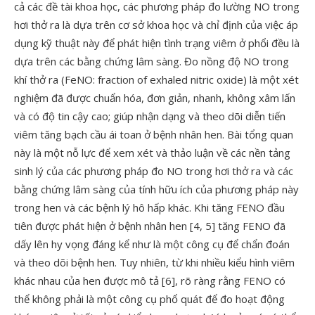
cả các đề tài khoa học, các phương pháp đo lường NO trong
hơi thở ra là dựa trên cơ sở khoa học và chỉ định của việc áp
dụng kỹ thuật này để phát hiện tình trạng viêm ở phổi đều là
dựa trên các bằng chứng lâm sàng. Đo nồng độ NO trong
khí thở ra (FeNO: fraction of exhaled nitric oxide) là một xét
nghiệm đã được chuẩn hóa, đơn giản, nhanh, không xâm lấn
và có độ tin cậy cao; giúp nhận dạng và theo dõi diễn tiến
viêm tăng bạch cầu ái toan ở bệnh nhân hen. Bài tổng quan
này là một nỗ lực để xem xét và thảo luận về các nền tảng
sinh lý của các phương pháp đo NO trong hơi thở ra và các
bằng chứng lâm sàng của tính hữu ích của phương pháp này
trong hen và các bệnh lý hô hấp khác. Khi tăng FENO đầu
tiên được phát hiện ở bệnh nhân hen [4, 5] tăng FENO đã
dấy lên hy vọng đáng kể như là một công cụ để chẩn đoán
và theo dõi bệnh hen. Tuy nhiên, từ khi nhiều kiểu hình viêm
khác nhau của hen được mô tả [6], rõ ràng rằng FENO có
thể không phải là một công cụ phổ quát để đo hoạt động