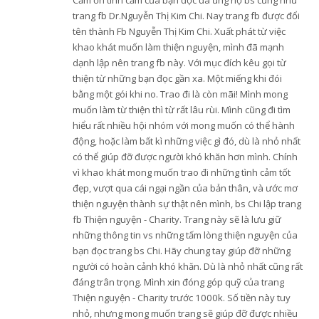
Cảm ơn tình cảm của bạn đọc đã ủng hộ bs cũng như
trang fb Dr.Nguyễn Thị Kim Chi. Nay trang fb được đổi
tên thành Fb Nguyễn Thị Kim Chi. Xuất phát từ việc
khao khát muốn làm thiện nguyện, mình đã mạnh
dạnh lập nên trang fb này. Với mục đích kêu gọi từ
thiện từ những bạn đọc gần xa. Một miếng khi đói
bằng một gói khi no. Trao đi là còn mãi! Mình mong
muốn làm từ thiện thì từ rất lâu rùi. Mình cũng đi tìm
hiểu rất nhiều hội nhóm với mong muốn có thể hành
động, hoặc làm bất kì những việc gì đó, dù là nhỏ nhất
có thể giúp đỡ được người khó khăn hơn mình. Chính
vì khao khát mong muốn trao đi những tình cảm tốt
đẹp, vượt qua cái ngại ngần của bản thân, và ước mơ
thiện nguyện thành sự thật nên mình, bs Chi lập trang
fb Thiện nguyện - Charity. Trang này sẽ là lưu giữ
những thông tin vs những tấm lòng thiện nguyện của
bạn đọc trang bs Chi. Hãy chung tay giúp đỡ những
người có hoàn cảnh khó khăn. Dù là nhỏ nhất cũng rất
đáng trân trọng. Mình xin đóng góp quỹ của trang
Thiện nguyện - Charity trước 1000k. Số tiền này tuy
nhỏ, nhưng mong muốn trang sẽ giúp đỡ được nhiều