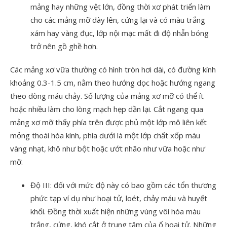
mảng hay những vệt lớn, đồng thời xơ phát triển làm
cho các mảng mỡ dày lên, cứng lại và có màu trắng
xám hay vàng đục, lớp nội mạc mất đi độ nhẵn bóng
trở nên gồ ghề hơn.
Các mảng xơ vữa thường có hình tròn hơi dài, có đường kính
khoảng 0.3-1.5 cm, nằm theo hướng dọc hoặc hướng ngang
theo dòng máu chảy. Số lượng của mảng xơ mỡ có thể ít
hoặc nhiều làm cho lòng mạch hẹp dần lại. Cắt ngang qua
mảng xơ mỡ thấy phía trên được phủ một lớp mô liên kết
mỏng thoái hóa kính, phía dưới là một lớp chất xốp màu
vàng nhạt, khô như bột hoặc ướt nhão như vữa hoặc như
mỡ.
Độ III: đối với mức độ này có bao gồm các tổn thương
phức tạp ví dụ như hoại tử, loét, chảy máu và huyết
khối. Đồng thời xuất hiện những vùng vôi hóa màu
trắng, cứng, khó cắt ở trung tâm của ổ hoại tử. Những