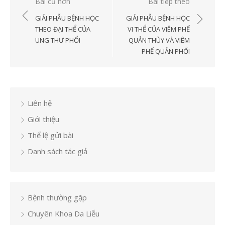
Điều
Bài cũ hơn
Bài tiếp theo
hướng
GIẢI PHẪU BỆNH HỌC
GIẢI PHẪU BỆNH HỌC
bài
THEO ĐẠI THỂ CỦA
VI THỂ CỦA VIÊM PHẾ
UNG THƯ PHỔI
QUẢN THÙY VÀ VIÊM
viết
PHẾ QUẢN PHỔI
Liên hệ
Giới thiệu
Thể lệ gửi bài
Danh sách tác giả
Bệnh thường gặp
Chuyên Khoa Da Liễu