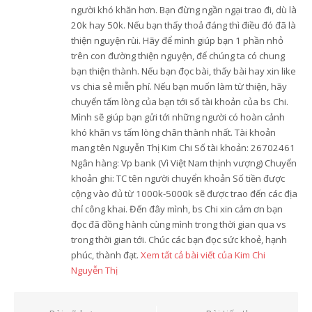
người khó khăn hơn. Bạn đừng ngần ngại trao đi, dù là
20k hay 50k. Nếu bạn thấy thoả đáng thì điều đó đã là
thiện nguyện rùi. Hãy để mình giúp bạn 1 phần nhỏ
trên con đường thiện nguyện, để chúng ta có chung
bạn thiện thành. Nếu bạn đọc bài, thấy bài hay xin like
vs chia sẻ miễn phí. Nếu bạn muốn làm từ thiện, hãy
chuyển tấm lòng của bạn tới số tài khoản của bs Chi.
Mình sẽ giúp bạn gửi tới những người có hoàn cảnh
khó khăn vs tấm lòng chân thành nhất. Tài khoản
mang tên Nguyễn Thị Kim Chi Số tài khoản: 26702461
Ngân hàng: Vp bank (Vì Việt Nam thịnh vượng) Chuyển
khoản ghi: TC tên người chuyển khoản Số tiền được
cộng vào đủ từ 1000k-5000k sẽ được trao đến các địa
chỉ công khai. Đến đây mình, bs Chi xin cảm ơn bạn
đọc đã đồng hành cùng mình trong thời gian qua vs
trong thời gian tới. Chúc các bạn đọc sức khoẻ, hạnh
phúc, thành đạt.
Xem tất cả bài viết của Kim Chi
Nguyễn Thị