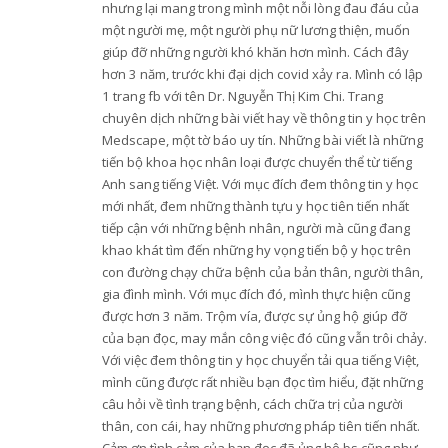
nhưng lại mang trong mình một nỗi lòng đau đáu của
một người mẹ, một người phụ nữ lương thiện, muốn
giúp đỡ những người khó khăn hơn mình. Cách đây
hơn 3 năm, trước khi đại dịch covid xảy ra. Mình có lập
1 trang fb với tên Dr. Nguyễn Thị Kim Chi. Trang
chuyên dịch những bài viết hay về thông tin y học trên
Medscape, một tờ báo uy tín. Những bài viết là những
tiến bộ khoa học nhân loại được chuyển thể từ tiếng
Anh sang tiếng Việt. Với mục đích đem thông tin y học
mới nhất, đem những thành tựu y học tiên tiến nhất
tiếp cận với những bệnh nhân, người mà cũng đang
khao khát tìm đến những hy vọng tiến bộ y học trên
con đường chạy chữa bệnh của bản thân, người thân,
gia đình mình. Với mục đích đó, mình thực hiện cũng
được hơn 3 năm. Trộm vía, được sự ủng hộ giúp đỡ
của bạn đọc, may mắn công việc đó cũng vẫn trôi chảy.
Với việc đem thông tin y học chuyển tải qua tiếng Việt,
mình cũng được rất nhiều bạn đọc tìm hiểu, đặt những
câu hỏi về tình trạng bệnh, cách chữa trị của người
thân, con cái, hay những phương pháp tiên tiến nhất.