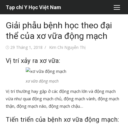
Chuyển
Tạp chí Y Học Việt Nam
tới
nội
Giải phẫu bệnh học theo đại
dung
thể của xơ vữa động mạch
Đăng
Tác
29 Tháng 1, 2018
Kim Chi Nguyễn Thị
vào
giả
Vị trí xảy ra xơ vữa:
xơ vữa động mạch
Vị trí thường hay gặp ở các động mạch lớn và động mạch
vừa như quai động mạch chủ, động mạch vành, động mạch
thận, động mạch não, động mạch chậu…
Tiến triển của bệnh xơ vữa động mạch: