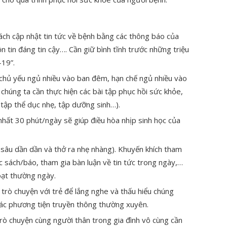
ách cập nhật tin tức về bệnh bằng các thông báo của
ồn tin đáng tin cậy…. Cần giữ bình tĩnh trước những triệu
19”.
, chủ yếu ngủ nhiều vào ban đêm, hạn chế ngủ nhiều vào
chúng ta cần thực hiện các bài tập phục hồi sức khỏe,
tập thể dục nhẹ, tập dưỡng sinh…).
 nhất 30 phút/ngày sẽ giúp điều hòa nhịp sinh học của
t sâu dần dần và thở ra nhẹ nhàng). Khuyến khích tham
c sách/báo, tham gia bàn luận về tin tức trong ngày,…
hoạt thường ngày.
n trò chuyện với trẻ để lắng nghe và thấu hiểu chúng
 các phương tiện truyền thông thường xuyên.
 trò chuyện cùng người thân trong gia đình vô cùng cần