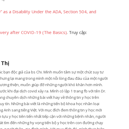
 as a Disability Under the ADA, Section 504, and
overy after COVID-19 (The Basics)
. Truy cập:
 Thị
các bạn độc giả của bs Chi. Mình muốn tâm sự một chút suy tư
nhưng lại mang trong mình một nỗi lòng đau đáu của một người
lương thiện, muốn giúp đỡ những người khó khăn hơn mình.
ớc khi đại dịch covid xảy ra. Mình có lập 1 trang fb với tên Dr.
ang chuyên dịch những bài viết hay về thông tin y học trên
y tín. Những bài viết là những tiến bộ khoa học nhân loại
g Anh sang tiếng Việt. Với mục đích đem thông tin y học mới
tựu y học tiên tiến nhất tiếp cận với những bệnh nhân, người
t tìm đến những hy vọng tiến bộ y học trên con đường chạy