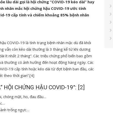
e lâu dài gọi là hội chứng “COVID-19 kéo dài” hay
ệnh nhân mắc hội chứng hậu COVID-19 ước tính
d-19 cấp tính và chiếm khoảng 85% bệnh nhân
hậu COVID-19 là tình trạng bệnh nhân mặc dù đã khỏi
ng vẫn còn kéo dài thường là 3 tháng kể từ khi dương
dài ít nhất 2 tháng”. Các triệu chứng phổ biến bao gồm
… và thường có ảnh hưởng đến hoạt động hàng ngày. Các
OVID-19 cấp tính hoặc kéo dài từ đợt bệnh ban đầu, các
t theo thời gian”.[4]
“ HỘI CHỨNG HẬU COVID-19”: [2]
ỏi, chóng mặt, ho, đau đầu…
ác…
 đánh trống ngực…