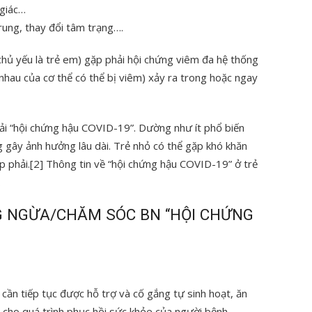
 giác…
trung, thay đổi tâm trạng….
hủ yếu là trẻ em) gặp phải hội chứng viêm đa hệ thống
 nhau của cơ thể có thể bị viêm) xảy ra trong hoặc ngay
hải “hội chứng hậu COVID-19”. Dường như ít phổ biến
g gây ảnh hưởng lâu dài. Trẻ nhỏ có thể gặp khó khăn
 phải.[2] Thông tin về “hội chứng hậu COVID-19” ở trẻ
.
G NGỪA/CHĂM SÓC BN “HỘI CHỨNG
cần tiếp tục được hỗ trợ và cố gắng tự sinh hoạt, ăn
g cho quá trình phục hồi sức khỏe của người bệnh.