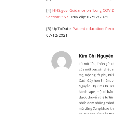
[4]
HHS.gov.
Guidance on “Long COVID”
Section1557
. Truy cập: 07/12/2021
[5] UpToDate.
Patient education: Rec
07/12/2021
Kim Chi Nguyễn
Lời nói đầu, Thân gửi 
của một bác sĩ nghèo 
mẹ, một người phụ nữ 
Cách đây hơn 3 năm, trư
Nguyễn Thị Kim Chi. Tr
Medscape, một tờ báo u
được chuyển thể từ tiến
nhất, đem những thành 
mà cũng đang khao khá