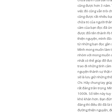
chữa bệnh của bản thân
cũng được hơn 3 năm. 
việc đó cũng vẫn trôi c
cũng được rất nhiều bạn
chữa trị của người thâ
cảm của bạn đọc đã ủng
được đổi tên thành Fb 
thiện nguyện, mình đã 
từ những bạn đọc gần xa
Mình mong muốn làm từ t
nhóm với mong muốn có 
nhất có thể giúp đỡ đ
trao đi những tình cảm
nguyện thành sự thật n
sẽ là lưu giữ những th
Chi. Hãy chung tay gi
rất đáng trân trọng. M
1000k. Số tiền này tu
khó khăn hơn. Bạn đừng
đáng thì điều đó đã là
đường thiện nguyện, để