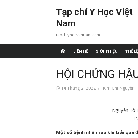
Chuyển
Tạp chí Y Học Việt
tới
nội
Nam
dung
tapchiyhocvietnam.com
LIÊN HỆ
GIỚI THIỆU
THỂ LỆ
HỘI CHỨNG HẬU
Đăng
Tác
14 Tháng 2, 2022
Kim Chi Nguyễn T
vào
giả
Nguyễn Tô H
Tr
Một số bệnh nhân sau khi trải qua 