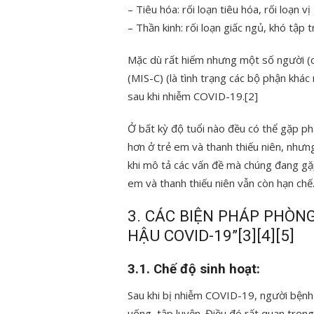
– Tiêu hóa: rối loạn tiêu hóa, rối loạn vị
– Thần kinh: rối loạn giấc ngủ, khó tập 
Mặc dù rất hiếm nhưng một số người (c
(MIS-C) (là tình trạng các bộ phận khác
sau khi nhiễm COVID-19.[2]
Ở bất kỳ độ tuổi nào đều có thể gặp p
hơn ở trẻ em và thanh thiếu niên, nhưn
khi mô tả các vấn đề mà chúng đang gặp
em và thanh thiếu niên vẫn còn hạn chế
3. CÁC BIỆN PHÁP PHÒN
HẬU COVID-19”[3][4][5]
3.1. Chế độ sinh hoạt:
Sau khi bị nhiễm COVID-19, người bệnh 
uống, tập luyện. Điều đó rất quan trọn