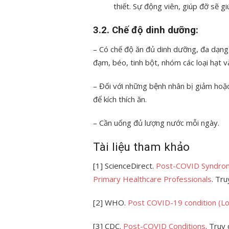
thiết. Sự động viên, giúp đỡ sẽ gi
3.2. Chế độ dinh dưỡng:
– Có chế độ ăn đủ dinh dưỡng, đa dạn
đạm, béo, tinh bột, nhóm các loại hạt v
– Đối với những bệnh nhân bị giảm hoặc
để kích thích ăn.
– Cần uống đủ lượng nước mỗi ngày.
Tài liệu tham khảo
[1] ScienceDirect.
Post-COVID Syndrome:
Primary Healthcare Professionals
. Tr
[2] WHO.
Post COVID-19 condition (L
[3] CDC.
Post-COVID Conditions
. Truy