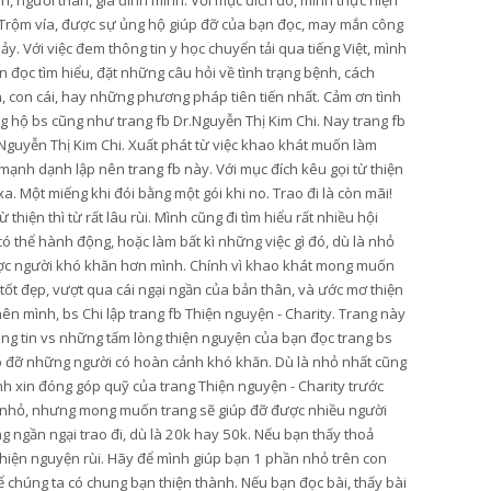
, người thân, gia đình mình. Với mục đích đó, mình thực hiện
Trộm vía, được sự ủng hộ giúp đỡ của bạn đọc, may mắn công
hảy. Với việc đem thông tin y học chuyển tải qua tiếng Việt, mình
 đọc tìm hiểu, đặt những câu hỏi về tình trạng bệnh, cách
n, con cái, hay những phương pháp tiên tiến nhất. Cảm ơn tình
 hộ bs cũng như trang fb Dr.Nguyễn Thị Kim Chi. Nay trang fb
Nguyễn Thị Kim Chi. Xuất phát từ việc khao khát muốn làm
mạnh dạnh lập nên trang fb này. Với mục đích kêu gọi từ thiện
. Một miếng khi đói bằng một gói khi no. Trao đi là còn mãi!
hiện thì từ rất lâu rùi. Mình cũng đi tìm hiểu rất nhiều hội
thể hành động, hoặc làm bất kì những việc gì đó, dù là nhỏ
ược người khó khăn hơn mình. Chính vì khao khát mong muốn
 tốt đẹp, vượt qua cái ngại ngần của bản thân, và ước mơ thiện
ên mình, bs Chi lập trang fb Thiện nguyện - Charity. Trang này
ông tin vs những tấm lòng thiện nguyện của bạn đọc trang bs
úp đỡ những người có hoàn cảnh khó khăn. Dù là nhỏ nhất cũng
ình xin đóng góp quỹ của trang Thiện nguyện - Charity trước
y nhỏ, nhưng mong muốn trang sẽ giúp đỡ được nhiều người
 ngần ngại trao đi, dù là 20k hay 50k. Nếu bạn thấy thoả
 thiện nguyện rùi. Hãy để mình giúp bạn 1 phần nhỏ trên con
 chúng ta có chung bạn thiện thành. Nếu bạn đọc bài, thấy bài