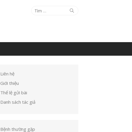
Tìm
Tìm
kiếm
kết
quả
cho:
Liên hệ
Giới thiệu
Thể lệ gửi bài
Danh sách tác giả
Bệnh thường gặp