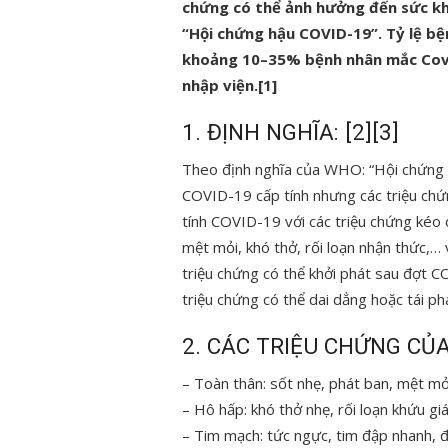
chứng có thể ảnh hưởng đến sức khỏ
“Hội chứng hậu COVID-19”. Tỷ lệ b
khoảng 10–35% bệnh nhân mắc Covi
nhập viện.[1]
1. ĐỊNH NGHĨA: [2][3]
Theo định nghĩa của WHO: “Hội chứng 
COVID-19 cấp tính nhưng các triệu chứ
tính COVID-19 với các triệu chứng kéo 
mệt mỏi, khó thở, rối loạn nhận thức,
triệu chứng có thể khởi phát sau đợt C
triệu chứng có thể dai dẳng hoặc tái phá
2. CÁC TRIỆU CHỨNG CỦA
– Toàn thân: sốt nhẹ, phát ban, mệt m
– Hô hấp: khó thở nhẹ, rối loạn khứu gi
– Tim mạch: tức ngực, tim đập nhanh,