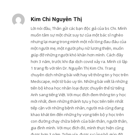
Kim Chi Nguyễn Thị
Lời nói đầu, Thân gửi các bạn độc giả của bs Chi. Mình
muốn tâm sự một chút suy tư của một bác sĩ nghèo
nhưng lại mang trong mình một nỗi lòng đau đáu của
một người mẹ, một người phụ nữ lương thiện, muốn
giúp đỡ những người khó khăn hơn mình. Cách đây
hơn 3 năm, trước khi đại dịch covid xảy ra. Mình có lập
1 trang fb với tên Dr. Nguyễn Thị Kim Chi. Trang
chuyên dịch những bài viết hay về thông tin y học trên
Medscape, một tờ báo uy tín. Những bài viết là những
tiến bộ khoa học nhân loại được chuyển thể từ tiếng
Anh sang tiếng Việt. Với mục đích đem thông tin y học
mới nhất, đem những thành tựu y học tiên tiến nhất
tiếp cận với những bệnh nhân, người mà cũng đang
khao khát tìm đến những hy vọng tiến bộ y học trên
con đường chạy chữa bệnh của bản thân, người thân,
gia đình mình. Với mục đích đó, mình thực hiện cũng
được hơn 3 năm. Trộm vía, được sự ủng hộ giúp đỡ