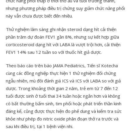
chức năng phổi thấp ở thời thơ ấu và tuổi trưởng thành,
nhưng phương pháp điều trị chứng suy giảm chức năng phổi
này vẫn chưa được biết đến nhiều.
Thử nghiệm lâm sàng ghi nhận steroid dạng hít cải thiện
phần trăm dự đoán FEV1 gần 8%, nhưng sự kết hợp giữa
corticosteroid dạng hít với LABA là vượt trội hơn, cải thiện
FEV1 14% sau 12 tuần so với thuốc hít giả dược.
Theo báo cáo trên báo JAMA Pediatrics, Tiến sĩ Kotecha
cùng các đồng nghiệp thực hiện 1 thử nghiệm đối chứng
ngẫu nhiên, mù đôi đánh giá ICS và ICS với LABA so với giả
dược. Trong khoảng thời gian 2 năm, trẻ em từ 7 đến 12
tuổi được sinh ở tuổi thai 34 tuần hoặc ngắn hơn và không
có bất thường bẩm sinh, tim phổi hoặc phát triển thần kinh
đáng kể, cũng được thực hiện đo phế dung và kiểm tra sức
khỏe như phép đo nitric oxide phân đoạn thở ra trước và
sau khi điều trị, tại 1 bệnh viện nhi.