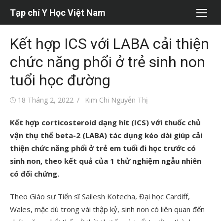
Chuyển
Tạp chí Y Học Việt Nam
tới
nội
Kết hợp ICS với LABA cải thiện
dung
chức năng phổi ở trẻ sinh non
tuổi học đường
Đăng
Tác
18 Tháng 2, 2022
Kim Chi Nguyễn Thị
vào
giả
Kết hợp corticosteroid dạng hít (ICS) với thuốc chủ
vận thụ thể beta-2 (LABA) tác dụng kéo dài giúp cải
thiện chức năng phổi ở trẻ em tuổi đi học trước có
sinh non, theo kết quả của 1 thử nghiệm ngẫu nhiên
có đối chứng.
Theo Giáo sư Tiến sĩ Sailesh Kotecha, Đại học Cardiff,
Wales, mặc dù trong vài thập kỷ, sinh non có liên quan đến