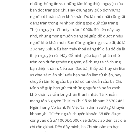
những thông tin vs những tấm lòng thiện nguyện của
bạn đọc trang bs Chi. Hãy chung tay giúp đỡ những
người có hoàn cảnh khó khăn. Dù là nhỏ nhất cũng rất
đáng trân trọng. Mình xin đóng góp quỹ của trang
Thiện nguyện - Charity trước 1000k. Số tiền này tuy
nhỏ, nhưng mong muốn trang sẽ giúp đỡ được nhiều
người khó khăn hơn. Bạn đừng ngần ngại trao đi, dù là
20k hay 50k. Nếu bạn thấy thoả đáng thì điều đó đã là
thiện nguyện rùi. Hãy để mình giúp bạn 1 phần nhỏ
trên con đường thiện nguyện, để chúng ta có chung
bạn thiện thành. Nếu bạn đọc bài, thấy bài hay xin like
vs chia sẻ miễn phí. Nếu bạn muốn làm từ thiện, hãy
chuyển tấm lòng của bạn tới số tài khoản của bs Chi.
Mình sẽ giúp bạn gửi tới những người có hoàn cảnh
khó khăn vs tấm lòng chân thành nhất. Tài khoản
mang tên Nguyễn Thị Kim Chi Số tài khoản: 26702461
Ngân hàng: Vp bank (Vì Việt Nam thịnh vượng) Chuyển
khoản ghi: TC tên người chuyển khoản Số tiền được
cộng vào đủ từ 1000k-5000k sẽ được trao đến các địa
chỉ công khai. Đến đây mình, bs Chi xin cảm ơn bạn