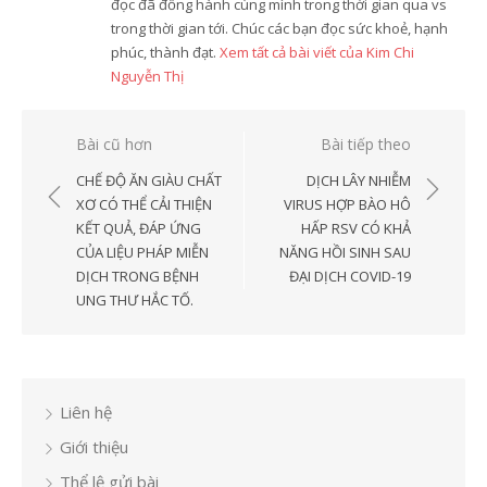
đọc đã đồng hành cùng mình trong thời gian qua vs
trong thời gian tới. Chúc các bạn đọc sức khoẻ, hạnh
phúc, thành đạt.
Xem tất cả bài viết của Kim Chi
Nguyễn Thị
Điều
Bài cũ hơn
Bài tiếp theo
hướng
CHẾ ĐỘ ĂN GIÀU CHẤT
DỊCH LÂY NHIỄM
bài
XƠ CÓ THỂ CẢI THIỆN
VIRUS HỢP BÀO HÔ
KẾT QUẢ, ĐÁP ỨNG
HẤP RSV CÓ KHẢ
viết
CỦA LIỆU PHÁP MIỄN
NĂNG HỒI SINH SAU
DỊCH TRONG BỆNH
ĐẠI DỊCH COVID-19
UNG THƯ HẮC TỐ.
Liên hệ
Giới thiệu
Thể lệ gửi bài