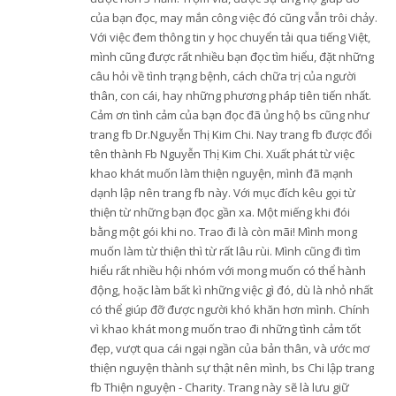
của bạn đọc, may mắn công việc đó cũng vẫn trôi chảy.
Với việc đem thông tin y học chuyển tải qua tiếng Việt,
mình cũng được rất nhiều bạn đọc tìm hiểu, đặt những
câu hỏi về tình trạng bệnh, cách chữa trị của người
thân, con cái, hay những phương pháp tiên tiến nhất.
Cảm ơn tình cảm của bạn đọc đã ủng hộ bs cũng như
trang fb Dr.Nguyễn Thị Kim Chi. Nay trang fb được đổi
tên thành Fb Nguyễn Thị Kim Chi. Xuất phát từ việc
khao khát muốn làm thiện nguyện, mình đã mạnh
dạnh lập nên trang fb này. Với mục đích kêu gọi từ
thiện từ những bạn đọc gần xa. Một miếng khi đói
bằng một gói khi no. Trao đi là còn mãi! Mình mong
muốn làm từ thiện thì từ rất lâu rùi. Mình cũng đi tìm
hiểu rất nhiều hội nhóm với mong muốn có thể hành
động, hoặc làm bất kì những việc gì đó, dù là nhỏ nhất
có thể giúp đỡ được người khó khăn hơn mình. Chính
vì khao khát mong muốn trao đi những tình cảm tốt
đẹp, vượt qua cái ngại ngần của bản thân, và ước mơ
thiện nguyện thành sự thật nên mình, bs Chi lập trang
fb Thiện nguyện - Charity. Trang này sẽ là lưu giữ