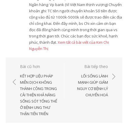
Ngân hàng: Vp bank (Vì Việt Nam thịnh vượng) Chuyển
khoản ghi: TC tên người chuyển khoản Số tiền được
cộng vào đủ từ 1000k-5000k sẽ được trao đến các địa
chỉ công khai. Đến đây mình, bs Chi xin cảm ơn bạn
đọc đã đồng hành cùng mình trong thời gian qua vs
trong thời gian tới. Chúc các bạn đọc sức khoẻ, hạnh
phúc, thành đạt.
Xem tất cả bài viết của Kim Chi
Nguyễn Thị
Điều
Bài cũ hơn
Bài tiếp theo
hướng
KẾT HỢP LIỆU PHÁP
LỐI SỐNG LÀNH
bài
MIỄN DỊCH KHÔNG
MẠNH GIÚP GIẢM
THÀNH CÔNG TRONG
NGUY CƠ BỆNH LÝ
viết
CẢI THIỆN KHẢ NĂNG
CHUYỂN HOÁ
SỐNG SÓT TỔNG THỂ
Ở BỆNH UNG THƯ
THẬN TIẾN TRIỂN