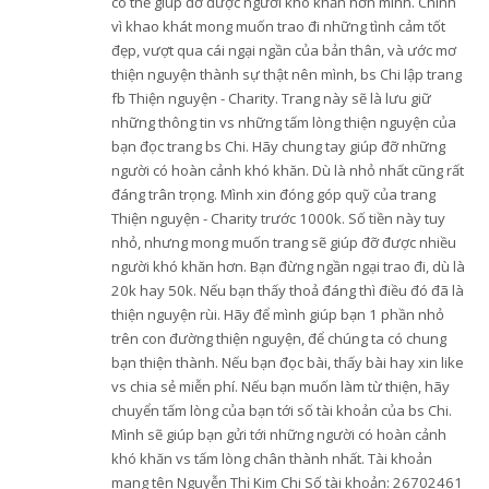
có thể giúp đỡ được người khó khăn hơn mình. Chính
vì khao khát mong muốn trao đi những tình cảm tốt
đẹp, vượt qua cái ngại ngần của bản thân, và ước mơ
thiện nguyện thành sự thật nên mình, bs Chi lập trang
fb Thiện nguyện - Charity. Trang này sẽ là lưu giữ
những thông tin vs những tấm lòng thiện nguyện của
bạn đọc trang bs Chi. Hãy chung tay giúp đỡ những
người có hoàn cảnh khó khăn. Dù là nhỏ nhất cũng rất
đáng trân trọng. Mình xin đóng góp quỹ của trang
Thiện nguyện - Charity trước 1000k. Số tiền này tuy
nhỏ, nhưng mong muốn trang sẽ giúp đỡ được nhiều
người khó khăn hơn. Bạn đừng ngần ngại trao đi, dù là
20k hay 50k. Nếu bạn thấy thoả đáng thì điều đó đã là
thiện nguyện rùi. Hãy để mình giúp bạn 1 phần nhỏ
trên con đường thiện nguyện, để chúng ta có chung
bạn thiện thành. Nếu bạn đọc bài, thấy bài hay xin like
vs chia sẻ miễn phí. Nếu bạn muốn làm từ thiện, hãy
chuyển tấm lòng của bạn tới số tài khoản của bs Chi.
Mình sẽ giúp bạn gửi tới những người có hoàn cảnh
khó khăn vs tấm lòng chân thành nhất. Tài khoản
mang tên Nguyễn Thị Kim Chi Số tài khoản: 26702461