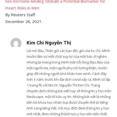
Sex-hormone-binding Globulin a Potential Biomarker for
Heart Risks in Men
By Reuters Staff
December 28, 2021.
Kim Chi Nguyễn Thị
Lời nói đầu, Thân gửi các bạn độc giả của bs Chi. Mình
muốn tâm sự một chút suy tư của một bác sĩ nghèo
nhưng lại mang trong mình một nỗi lòng đau đáu của
một người mẹ, một người phụ nữ lương thiện, muốn
giúp đỡ những người khó khăn hơn mình. Cách đây
hơn 3 năm, trước khi đại dịch covid xảy ra. Mình có lập
1 trang fb với tên Dr. Nguyễn Thị Kim Chi. Trang
chuyên dịch những bài viết hay về thông tin y học trên
Medscape, một tờ báo uy tín. Những bài viết là những
tiến bộ khoa học nhân loại được chuyển thể từ tiếng
Anh sang tiếng Việt. Với mục đích đem thông tin y học
mới nhất, đem những thành tựu y học tiên tiến nhất