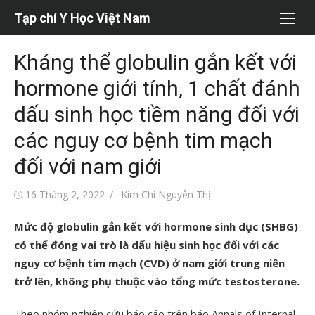
Chuyển
Tạp chí Y Học Việt Nam
tới
nội
Kháng thể globulin gắn kết với
dung
hormone giới tính, 1 chất đánh
dấu sinh học tiềm năng đối với
các nguy cơ bệnh tim mạch
đối với nam giới
Đăng
Tác
16 Tháng 2, 2022
Kim Chi Nguyễn Thị
vào
giả
Mức độ globulin gắn kết với hormone sinh dục (SHBG)
có thể đóng vai trò là dấu hiệu sinh học đối với các
nguy cơ bệnh tim mạch (CVD) ở nam giới trung niên
trở lên, không phụ thuộc vào tổng mức testosterone.
Theo nhóm nghiên cứu báo cáo trên báo Annals of Internal