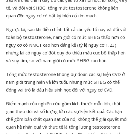
Sau khi điều chỉnh đầy đủ các yếu tố xã hội học, lối sống và y
tế, và đối với SHBG, tổng mức testosterone không liên
quan đến nguy cơ có bất kỳ biến cố tim mạch.
Ngược lại, sau khi điều chỉnh tất cả các yếu tố này và đối với
toàn bộ testosterone, nam giới có mức SHBG thấp hơn có
nguy cơ có NMCT cao hơn đáng kể (tỷ lệ nguy cơ 1,23)
nhưng lại có nguy cơ đột quỵ do thiếu máu cục bộ thấp hơn
và suy tim, so với nam giới có mức SHBG cao hơn.
Tổng mức testosterone không dự đoán các sự kiện CVD ở
nam giới trung niên và lớn tuổi, nhưng mức SHBG có thể
đóng vai trò là dấu hiệu sinh học đối với nguy cơ CVD.
Điểm mạnh của nghiên cứu gồm kích thước mẫu lớn, thời
gian theo dõi và số lượng lớn các sự kiện kết quả. Các hạn
chế gồm bản chất quan sát của nó, không thể giải quyết mối
quan hệ nhân quả và thực tế là tổng lượng testosterone