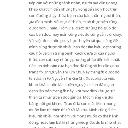
tiếp cận với những bệnh nhân, người mà cũng đang
khao khát tìm đến những hy vọng tiến bộ y học trên
con đường chạy chữa bệnh của bản thân, người thân,
gia đình mình. Với mục đích đó, mình thực hiện cũng
được hơn 3 năm. Trộm vía, được sự ủng hộ giúp đỡ
của bạn đọc, may mắn công việc đó cũng vẫn trôi chảy.
Với việc đem thông tin y học chuyển tải qua tiếng Việt,
mình cũng được rất nhiều bạn đọc tìm hiểu, đặt những
câu hỏi về tình trạng bệnh, cách chữa trị của người
thân, con cái, hay những phương pháp tiên tiến nhất.
Cảm ơn tình cảm của bạn đọc đã ủng hộ bs cũng như
trang fb Dr.Nguyễn Thị Kim Chi. Nay trang fb được đổi
tên thành Fb Nguyễn Thị Kim Chi. Xuất phát từ việc
khao khát muốn làm thiện nguyện, mình đã mạnh
dạnh lập nên trang fb này. Với mục đích kêu gọi từ
thiện từ những bạn đọc gần xa. Một miếng khi đói
bằng một gói khi no. Trao đi là còn mãi! Mình mong
muốn làm từ thiện thì từ rất lâu rùi. Mình cũng đi tìm
hiểu rất nhiều hội nhóm với mong muốn có thể hành
động, hoặc làm bất kì những việc gì đó, dù là nhỏ nhất