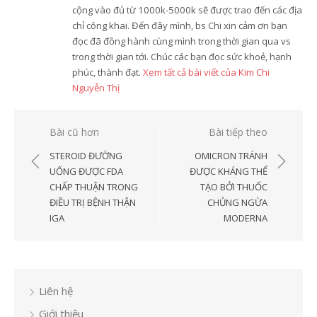
cộng vào đủ từ 1000k-5000k sẽ được trao đến các địa
chỉ công khai. Đến đây mình, bs Chi xin cảm ơn bạn
đọc đã đồng hành cùng mình trong thời gian qua vs
trong thời gian tới. Chúc các bạn đọc sức khoẻ, hạnh
phúc, thành đạt.
Xem tất cả bài viết của Kim Chi
Nguyễn Thị
Điều
Bài cũ hơn
Bài tiếp theo
hướng
STEROID ĐƯỜNG
OMICRON TRÁNH
bài
UỐNG ĐƯỢC FDA
ĐƯỢC KHÁNG THỂ
CHẤP THUẬN TRONG
TẠO BỞI THUỐC
viết
ĐIỀU TRỊ BỆNH THẬN
CHỦNG NGỪA
IGA
MODERNA
Liên hệ
Giới thiệu