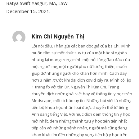
Batya Swift Yasgur, MA, LSW
December 15, 2021.
Kim Chi Nguyễn Thị
Lời nói đầu, Thân gửi các bạn độc giả của bs Chi. Mình
muốn tâm sự một chút suy tư của một bác sĩ nghèo
nhưng lại mang trong mình một nỗi lòng đau đáu của
một người mẹ, một người phụ nữ lương thiện, muốn
giúp đỡ những người khó khăn hơn mình. Cách đây
hơn 3 năm, trước khi đại dịch covid xảy ra. Mình có lập
1 trang fb với tên Dr. Nguyễn Thị Kim Chi. Trang
chuyên dịch những bài viết hay về thông tin y học trên
Medscape, một tờ báo uy tín. Những bài viết là những
tiến bộ khoa học nhân loại được chuyển thể từ tiếng
Anh sang tiếng Việt. Với mục đích đem thông tin y học
mới nhất, đem những thành tựu y học tiên tiến nhất
tiếp cận với những bệnh nhân, người mà cũng đang
khao khát tìm đến những hy vọng tiến bộ y học trên