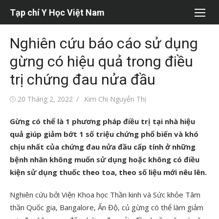
Chuyển
Tạp chí Y Học Việt Nam
tới
nội
Nghiên cứu báo cáo sử dụng
dung
gừng có hiệu quả trong điều
trị chứng đau nửa đầu
Đăng
Tác
20 Tháng 2, 2022
Kim Chi Nguyễn Thị
vào
giả
Gừng có thể là 1 phương pháp điều trị tại nhà hiệu
quả giúp giảm bớt 1 số triệu chứng phổ biến và khó
chịu nhất của chứng đau nửa đầu cấp tính ở những
bệnh nhân không muốn sử dụng hoặc không có điều
kiện sử dụng thuốc theo toa, theo số liệu mới nêu lên.
Nghiên cứu bởi Viện Khoa học Thần kinh và Sức khỏe Tâm
thần Quốc gia, Bangalore, Ấn Độ, củ gừng có thể làm giảm