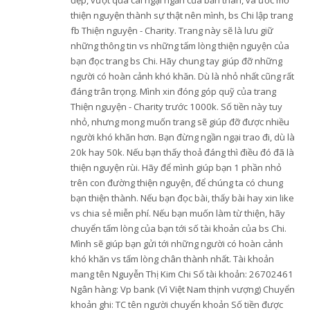
đẹp, vượt qua cái ngại ngần của bản thân, và ước mơ
thiện nguyện thành sự thật nên mình, bs Chi lập trang
fb Thiện nguyện - Charity. Trang này sẽ là lưu giữ
những thông tin vs những tấm lòng thiện nguyện của
bạn đọc trang bs Chi. Hãy chung tay giúp đỡ những
người có hoàn cảnh khó khăn. Dù là nhỏ nhất cũng rất
đáng trân trọng. Mình xin đóng góp quỹ của trang
Thiện nguyện - Charity trước 1000k. Số tiền này tuy
nhỏ, nhưng mong muốn trang sẽ giúp đỡ được nhiều
người khó khăn hơn. Bạn đừng ngần ngại trao đi, dù là
20k hay 50k. Nếu bạn thấy thoả đáng thì điều đó đã là
thiện nguyện rùi. Hãy để mình giúp bạn 1 phần nhỏ
trên con đường thiện nguyện, để chúng ta có chung
bạn thiện thành. Nếu bạn đọc bài, thấy bài hay xin like
vs chia sẻ miễn phí. Nếu bạn muốn làm từ thiện, hãy
chuyển tấm lòng của bạn tới số tài khoản của bs Chi.
Mình sẽ giúp bạn gửi tới những người có hoàn cảnh
khó khăn vs tấm lòng chân thành nhất. Tài khoản
mang tên Nguyễn Thị Kim Chi Số tài khoản: 26702461
Ngân hàng: Vp bank (Vì Việt Nam thịnh vượng) Chuyển
khoản ghi: TC tên người chuyển khoản Số tiền được