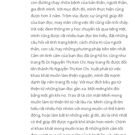
con đường chạy chữa bệnh của bản thân, người thân,
gia đình mình. Với mục đích đó, mình thực hiện cũng
được hơn 3 năm. Trộm vía, được sự ủng hộ giúp đỡ
của bạn đọc, may mắn công việc đó cũng vẫn trôi chảy.
Với việc đem thông tin y học chuyển tải qua tiếng Việt,
mình cũng được rất nhiều bạn đọc tìm hiểu, đặt những
câu hỏi về tình trạng bệnh, cách chữa trị của người
thân, con cái, hay những phương pháp tiên tiến nhất.
Cảm ơn tình cảm của bạn đọc đã ủng hộ bs cũng như
trang fb Dr.Nguyễn Thị Kim Chi. Nay trang fb được đổi
tên thành Fb Nguyễn Thị Kim Chi. Xuất phát từ việc
khao khát muốn làm thiện nguyện, mình đã mạnh
dạnh lập nên trang fb này. Với mục đích kêu gọi từ
thiện từ những bạn đọc gần xa. Một miếng khi đói
bằng một gói khi no. Trao đi là còn mãi! Mình mong
muốn làm từ thiện thì từ rất lâu rùi. Mình cũng đi tìm
hiểu rất nhiều hội nhóm với mong muốn có thể hành
động, hoặc làm bất kì những việc gì đó, dù là nhỏ nhất
có thể giúp đỡ được người khó khăn hơn mình. Chính
vì khao khát mong muốn trao đi những tình cảm tốt