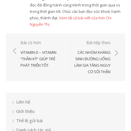
đọc đã đồng hành cùng mình trong thời gian qua vs
trong thời gian tới. Chúc các bạn đọc sức khoẻ, hạnh
phúc, thành đạt.
Xem tất cả bài viết của Kim Chi
Nguyễn Thị
Điều
Bài cũ hơn
Bài tiếp theo
hướng
VITAMIN D – VITAMIN
CÁC NHÓM KHÁNG
bài
“THẦN KỲ” GIÚP TRẺ
SINH ĐƯỜNG UỐNG
PHÁT TRIỂN TỐT
LÀM GIA TĂNG NGUY
viết
CƠ SỎI THẬN
Liên hệ
Giới thiệu
Thể lệ gửi bài
Danh sách tác giả