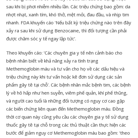
sau khi bị phơi nhiễm nhiều lần. Các triệu chứng bao gồm: da
nhợt nhạt, xanh tím, khó thở, mệt mỏi, đau đầu, và nhịp tim
nhanh. FDA khuyến cáo ‘Nếu bất kỳ triệu chứng nào trên đây
xảy ra sau khi sử dụng Benzocaine, thì đối tượng cần phải
được chăm sóc y tế ngay lập tức’.
Theo khuyến cáo: ‘Các chuyên gia y tế nên cảnh báo cho
bệnh nhân biết về khả năng xảy ra tình trạng
Methemoglobin máu và tư vấn cho họ về các dấu hiệu và
triệu chứng này khi tư vấn hoặc kê đơn sử dụng các sản
phẩm gây tê tại chỗ’. Các bệnh nhân mắc bệnh tim, các bệnh
lý về hô hấp như hen suyễn, viêm phế quản, khí phế thũng,
và người cao tuổi là những đối tượng có nguy cơ cao gặp
các biến chứng liên quan đến Methemoglobin máu. Đồng
thời cơ quan này cũng yêu cầu các chuyên gia y tế sử dụng
thuốc gây tê tại chỗ trong các thủ thuật cần thực hiện các
bước để giảm nguy cơ Methemoglobin máu bao gồm: ‘theo