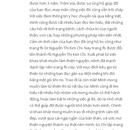
được hơn 3 năm. Trộm vía, được sự ủng hộ giúp đỡ
của bạn đọc, may mắn công việc đó cũng vẫn trôi chảy.
Với việc đem thông tin y học chuyển tải qua tiếng Việt,
mình cũng được rất nhiều bạn đọc tìm hiểu, đặt những
câu hỏi về tình trạng bệnh, cách chữa trị của người
thân, con cái, hay những phương pháp tiên tiến nhất.
Cảm ơn tình cảm của bạn đọc đã ủng hộ bs cũng như
trang fb Dr.Nguyễn Thị Kim Chi. Nay trang fb được đổi
tên thành Fb Nguyễn Thị Kim Chi. Xuất phát từ việc
khao khát muốn làm thiện nguyện, mình đã mạnh
dạnh lập nên trang fb này. Với mục đích kêu gọi từ
thiện từ những bạn đọc gần xa. Một miếng khi đói
bằng một gói khi no. Trao đi là còn mãi! Mình mong
muốn làm từ thiện thì từ rất lâu rùi. Mình cũng đi tìm
hiểu rất nhiều hội nhóm với mong muốn có thể hành
động, hoặc làm bất kì những việc gì đó, dù là nhỏ nhất
có thể giúp đỡ được người khó khăn hơn mình. Chính
vì khao khát mong muốn trao đi những tình cảm tốt
đẹp, vượt qua cái ngại ngần của bản thân, và ước mơ
thiện nguyện thành sự thật nên mình, bs Chi lập trang