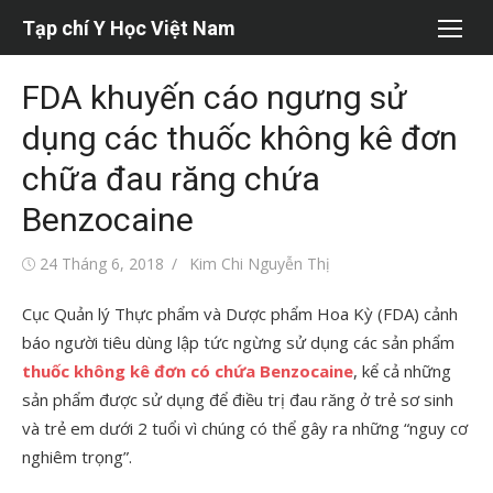
Chuyển
Tạp chí Y Học Việt Nam
tới
nội
FDA khuyến cáo ngưng sử
dung
dụng các thuốc không kê đơn
chữa đau răng chứa
Benzocaine
Đăng
Tác
24 Tháng 6, 2018
Kim Chi Nguyễn Thị
vào
giả
Cục Quản lý Thực phẩm và Dược phẩm Hoa Kỳ (FDA) cảnh
báo người tiêu dùng lập tức ngừng sử dụng các sản phẩm
thuốc không kê đơn có chứa Benzocaine
, kể cả những
sản phẩm được sử dụng để điều trị đau răng ở trẻ sơ sinh
và trẻ em dưới 2 tuổi vì chúng có thể gây ra những “nguy cơ
nghiêm trọng”.