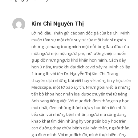
Kim Chi Nguyễn Thị
Lời nói đầu, Thân gửi các bạn độc giả của bs Chi. Mình
muốn tâm sự một chút suy tư của một bác sĩ nghèo
nhưng lại mang trong mình một nỗi lòng đau đáu của
một người mẹ, một người phụ nữ lương thiện, muốn
giúp đỡ những người khó khăn hơn mình. Cách đây
hơn 3 năm, trước khi đại dịch covid xảy ra. Mình có lập
1 trang fb với tên Dr. Nguyễn Thị Kim Chi. Trang
chuyên dịch những bài viết hay về thông tin y học trên
Medscape, một tờ báo uy tín. Những bài viết là những
tiến bộ khoa học nhân loại được chuyển thể từ tiếng
Anh sang tiếng Việt. Với mục đích đem thông tin y học
mới nhất, đem những thành tựu y học tiên tiến nhất
tiếp cận với những bệnh nhân, người mà cũng đang
khao khát tìm đến những hy vọng tiến bộ y học trên
con đường chạy chữa bệnh của bản thân, người thân,
gia đình mình. Với mục đích đó, mình thực hiện cũng