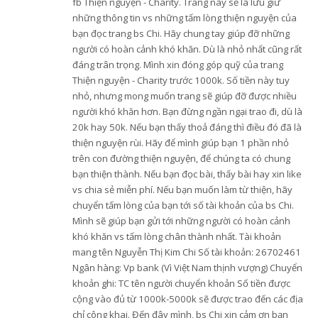
fb Thiện nguyện - Charity. Trang này sẽ là lưu giữ
những thông tin vs những tấm lòng thiện nguyện của
bạn đọc trang bs Chi. Hãy chung tay giúp đỡ những
người có hoàn cảnh khó khăn. Dù là nhỏ nhất cũng rất
đáng trân trọng. Mình xin đóng góp quỹ của trang
Thiện nguyện - Charity trước 1000k. Số tiền này tuy
nhỏ, nhưng mong muốn trang sẽ giúp đỡ được nhiều
người khó khăn hơn. Bạn đừng ngần ngại trao đi, dù là
20k hay 50k. Nếu bạn thấy thoả đáng thì điều đó đã là
thiện nguyện rùi. Hãy để mình giúp bạn 1 phần nhỏ
trên con đường thiện nguyện, để chúng ta có chung
bạn thiện thành. Nếu bạn đọc bài, thấy bài hay xin like
vs chia sẻ miễn phí. Nếu bạn muốn làm từ thiện, hãy
chuyển tấm lòng của bạn tới số tài khoản của bs Chi.
Mình sẽ giúp bạn gửi tới những người có hoàn cảnh
khó khăn vs tấm lòng chân thành nhất. Tài khoản
mang tên Nguyễn Thị Kim Chi Số tài khoản: 26702461
Ngân hàng: Vp bank (Vì Việt Nam thịnh vượng) Chuyển
khoản ghi: TC tên người chuyển khoản Số tiền được
cộng vào đủ từ 1000k-5000k sẽ được trao đến các địa
chỉ công khai. Đến đây mình, bs Chi xin cảm ơn bạn