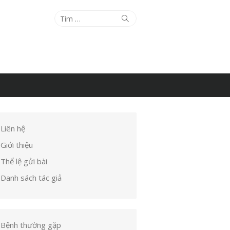
Tìm
Tìm
kiếm
kết
quả
cho:
Liên hệ
Giới thiệu
Thể lệ gửi bài
Danh sách tác giả
Bệnh thường gặp