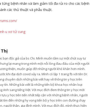
a từng bệnh nhân và làm giảm tối đa rủi ro cho các bệnh
hành các thủ thuật và phẫu thuật.
orums.com/
ệnh u xơ tử cung
 Thị
các bạn độc giả của bs Chi. Mình muốn tâm sự một chút suy tư
nhưng lại mang trong mình một nỗi lòng đau đáu của một người
lương thiện, muốn giúp đỡ những người khó khăn hơn mình.
ớc khi đại dịch covid xảy ra. Mình có lập 1 trang fb với tên Dr.
ang chuyên dịch những bài viết hay về thông tin y học trên
y tín. Những bài viết là những tiến bộ khoa học nhân loại
g Anh sang tiếng Việt. Với mục đích đem thông tin y học mới
tựu y học tiên tiến nhất tiếp cận với những bệnh nhân, người
t tìm đến những hy vọng tiến bộ y học trên con đường chạy
, người thân, gia đình mình. Với mục đích đó, mình thực hiện