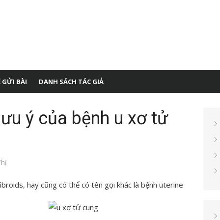
 GỬI BÀI
DANH SÁCH TÁC GIẢ
ưu ý của bệnh u xơ tử
hị
fibroids, hay cũng có thể có tên gọi khác là bệnh uterine