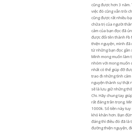
cũng được hơn 3 năm. 
việc đó cũng vẫn trôi c
cũng được rất nhiều bạn
chữa trị của người thâ
cảm của bạn đọc đã ủng
được đổi tên thành Fb 
thiện nguyện, mình đã 
từ những bạn đọc gần xa
Mình mong muốn làm từ t
nhóm với mong muốn có 
nhất có thể giúp đỡ đ
trao đi những tình cảm
nguyện thành sự thật n
sẽ là lưu giữ những th
Chi. Hãy chung tay gi
rất đáng trân trọng. M
1000k. Số tiền này tu
khó khăn hơn. Bạn đừng
đáng thì điều đó đã là
đường thiện nguyện, để