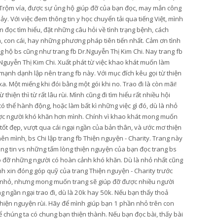
Trộm vía, được sự ủng hộ giúp đỡ của bạn đọc, may mắn công
hảy. Với việc đem thông tin y học chuyển tải qua tiếng Việt, mình
 đọc tìm hiểu, đặt những câu hỏi về tình trạng bệnh, cách
n, con cái, hay những phương pháp tiên tiến nhất. Cảm ơn tình
 hộ bs cũng như trang fb Dr.Nguyễn Thị Kim Chi. Nay trang fb
Nguyễn Thị Kim Chi. Xuất phát từ việc khao khát muốn làm
mạnh dạnh lập nên trang fb này. Với mục đích kêu gọi từ thiện
. Một miếng khi đói bằng một gói khi no. Trao đi là còn mãi!
hiện thì từ rất lâu rùi. Mình cũng đi tìm hiểu rất nhiều hội
thể hành động, hoặc làm bất kì những việc gì đó, dù là nhỏ
ược người khó khăn hơn mình. Chính vì khao khát mong muốn
 tốt đẹp, vượt qua cái ngại ngần của bản thân, và ước mơ thiện
ên mình, bs Chi lập trang fb Thiện nguyện - Charity. Trang này
ông tin vs những tấm lòng thiện nguyện của bạn đọc trang bs
úp đỡ những người có hoàn cảnh khó khăn. Dù là nhỏ nhất cũng
ình xin đóng góp quỹ của trang Thiện nguyện - Charity trước
y nhỏ, nhưng mong muốn trang sẽ giúp đỡ được nhiều người
 ngần ngại trao đi, dù là 20k hay 50k. Nếu bạn thấy thoả
 thiện nguyện rùi. Hãy để mình giúp bạn 1 phần nhỏ trên con
 chúng ta có chung bạn thiện thành. Nếu bạn đọc bài, thấy bài