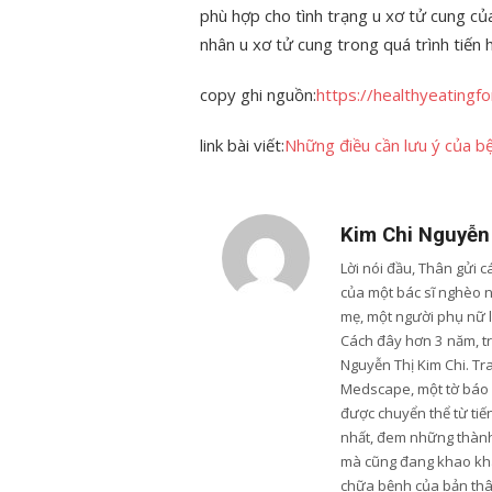
phù hợp cho tình trạng u xơ tử cung củ
nhân u xơ tử cung trong quá trình tiến 
copy ghi nguồn:
https://healthyeatingf
link bài viết:
Những điều cần lưu ý của b
Kim Chi Nguyễn
Lời nói đầu, Thân gửi 
của một bác sĩ nghèo 
mẹ, một người phụ nữ 
Cách đây hơn 3 năm, trư
Nguyễn Thị Kim Chi. Tr
Medscape, một tờ báo u
được chuyển thể từ tiến
nhất, đem những thành 
mà cũng đang khao khá
chữa bệnh của bản thân