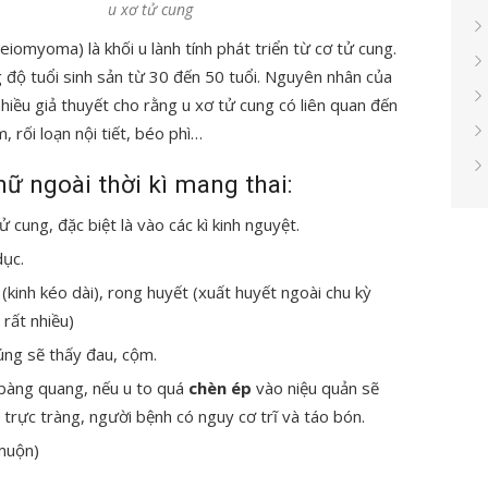
u xơ tử cung
myoma) là khối u lành tính phát triển từ cơ tử cung.
 độ tuổi sinh sản từ 30 đến 50 tuổi. Nguyên nhân của
hiều giả thuyết cho rằng u xơ tử cung có liên quan đến
 rối loạn nội tiết, béo phì…
ữ ngoài thời kì mang thai:
 cung, đặc biệt là vào các kì kinh nguyệt.
dục.
kinh kéo dài), rong huyết (xuất huyết ngoài chu kỳ
 rất nhiều)
rúng sẽ thấy đau, cộm.
 bàng quang, nếu u to quá
chèn ép
vào niệu quản sẽ
trực tràng, người bệnh có nguy cơ trĩ và táo bón.
 muộn)