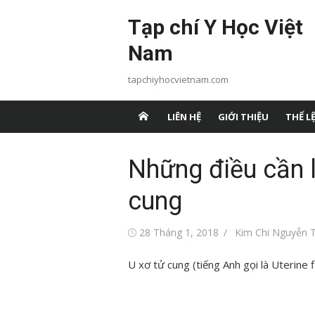
Chuyển
Tạp chí Y Học Việt
tới
nội
Nam
dung
tapchiyhocvietnam.com
LIÊN HỆ
GIỚI THIỆU
THỂ LỆ
Những điều cần l
cung
Đăng
Tác
28 Tháng 1, 2018
Kim Chi Nguyễn T
vào
giả
U xơ tử cung (tiếng Anh gọi là Uterine 