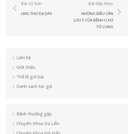
Điều
Bài cũ hơn
Bài tiếp theo
hướng
UNG THƯ DẠ DÀY
NHỮNG ĐIỀU CẦN
bài
LƯU Ý CỦA BỆNH U XƠ
TỬ CUNG
viết
Liên hệ
Giới thiệu
Thể lệ gửi bài
Danh sách tác giả
Bệnh thường gặp
Chuyên Khoa Da Liễu
Chuyên Khoa Hô Hấp