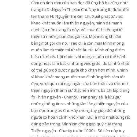
Cảm ơn tình cảm của bạn đọc đã ủng hộ bs cũng như
trang fb Dr.Nguyễn Thị Kim Chi. Nay trang fb được đổi
tên thành Fb Nguyễn Thị Kim Chi. Xuất phát từ việc
khao khát muốn làm thiện nguyện, mình đã mạnh
dạnh lập nên trang fb này. Với mục đích kêu gọi từ
thiện từ những bạn đọc gần xa. Một miếng khi đói
bằng một gói khi no. Trao đi là còn mãi! Mình mong
muốn làm từ thiện thì từ rất lâu rùi. Mình cũng đi tìm
hiểu rất nhiều hội nhóm với mong muốn có thể hành
động, hoặc làm bất kì những việc gì đó, dù là nhỏ nhất
có thể giúp đỡ được người khó khăn hơn mình. Chính
vì khao khát mong muốn trao đi những tình cảm tốt
đẹp, vượt qua cái ngại ngần của bản thân, và ước mơ
thiện nguyện thành sự thật nên mình, bs Chi lập trang
fb Thiện nguyện - Charity. Trang này sẽ là lưu giữ
những thông tin vs những tấm lòng thiện nguyện của
bạn đọc trang bs Chi. Hãy chung tay giúp đỡ những
người có hoàn cảnh khó khăn. Dù là nhỏ nhất cũng rất
đáng trân trọng. Mình xin đóng góp quỹ của trang
Thiện nguyện - Charity trước 1000k. Số tiền này tuy