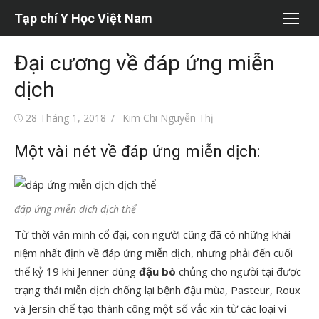
Chuyển
Tạp chí Y Học Việt Nam
tới
nội
Đại cương về đáp ứng miễn
dung
dịch
Đăng
Tác
28 Tháng 1, 2018
Kim Chi Nguyễn Thị
vào
giả
Một vài nét về đáp ứng miễn dịch:
đáp ứng miễn dịch dịch thể
Từ thời văn minh cổ đại, con người cũng đã có những khái
niệm nhất định về đáp ứng miễn dịch, nhưng phải đến cuối
thế kỷ 19 khi Jenner dùng
đậu bò
chủng cho người tại được
trạng thái miễn dịch chống lại bệnh đậu mùa, Pasteur, Roux
và Jersin chế tạo thành công một số vắc xin từ các loại vi