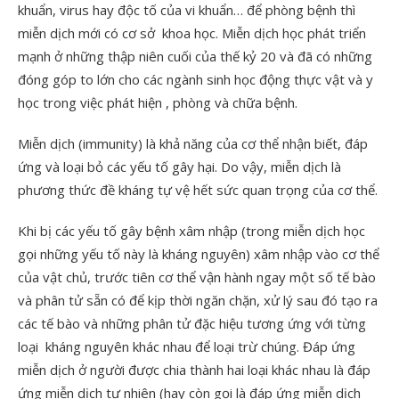
khuẩn, virus hay độc tố của vi khuẩn… để phòng bệnh thì
miễn dịch mới có cơ sở khoa học. Miễn dịch học phát triển
mạnh ở những thập niên cuối của thế kỷ 20 và đã có những
đóng góp to lớn cho các ngành sinh học động thực vật và y
học trong việc phát hiện , phòng và chữa bệnh.
Miễn dịch (immunity) là khả năng của cơ thể nhận biết, đáp
ứng và loại bỏ các yếu tố gây hại. Do vậy, miễn dịch là
phương thức đề kháng tự vệ hết sức quan trọng của cơ thể.
Khi bị các yếu tố gây bệnh xâm nhập (trong miễn dịch học
gọi những yếu tố này là kháng nguyên) xâm nhập vào cơ thể
của vật chủ, trước tiên cơ thể vận hành ngay một số tế bào
và phân tử sẵn có để kịp thời ngăn chặn, xử lý sau đó tạo ra
các tế bào và những phân tử đặc hiệu tương ứng với từng
loại kháng nguyên khác nhau để loại trừ chúng. Đáp ứng
miễn dịch ở người được chia thành hai loại khác nhau là đáp
ứng miễn dịch tự nhiên (hay còn gọi là đáp ứng miễn dịch