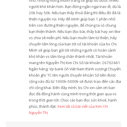
nhỏ, nhưng mong muốn trang sẽ giúp đỡ được nhiều
người khó khăn hơn. Bạn đừng ngần ngại trao đi, dù là
20k hay 50k. Nếu bạn thấy thoả đáng thì điều đó đã là
thiện nguyện rùi. Hãy để mình giúp bạn 1 phần nhỏ
trên con đường thiện nguyện, để chúng ta có chung
bạn thiện thành. Nếu bạn đọc bài, thấy bài hay xin like
vs chia sẻ miễn phí. Nếu bạn muốn làm từ thiện, hãy
chuyển tấm lòng của bạn tới số tài khoản của bs Chi.
Mình sẽ giúp bạn gửi tới những người có hoàn cảnh
khó khăn vs tấm lòng chân thành nhất. Tài khoản
mang tên Nguyễn Thị Kim Chi Số tài khoản: 26702461
Ngân hàng: Vp bank (Vì Việt Nam thịnh vượng) Chuyển
khoản ghi: TC tên người chuyển khoản Số tiền được
cộng vào đủ từ 1000k-5000k sẽ được trao đến các địa
chỉ công khai. Đến đây mình, bs Chi xin cảm ơn bạn
đọc đã đồng hành cùng mình trong thời gian qua vs
trong thời gian tới. Chúc các bạn đọc sức khoẻ, hạnh
phúc, thành đạt.
Xem tất cả bài viết của Kim Chi
Nguyễn Thị