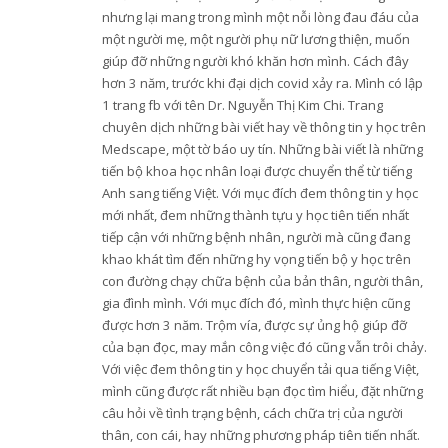
nhưng lại mang trong mình một nỗi lòng đau đáu của
một người mẹ, một người phụ nữ lương thiện, muốn
giúp đỡ những người khó khăn hơn mình. Cách đây
hơn 3 năm, trước khi đại dịch covid xảy ra. Mình có lập
1 trang fb với tên Dr. Nguyễn Thị Kim Chi. Trang
chuyên dịch những bài viết hay về thông tin y học trên
Medscape, một tờ báo uy tín. Những bài viết là những
tiến bộ khoa học nhân loại được chuyển thể từ tiếng
Anh sang tiếng Việt. Với mục đích đem thông tin y học
mới nhất, đem những thành tựu y học tiên tiến nhất
tiếp cận với những bệnh nhân, người mà cũng đang
khao khát tìm đến những hy vọng tiến bộ y học trên
con đường chạy chữa bệnh của bản thân, người thân,
gia đình mình. Với mục đích đó, mình thực hiện cũng
được hơn 3 năm. Trộm vía, được sự ủng hộ giúp đỡ
của bạn đọc, may mắn công việc đó cũng vẫn trôi chảy.
Với việc đem thông tin y học chuyển tải qua tiếng Việt,
mình cũng được rất nhiều bạn đọc tìm hiểu, đặt những
câu hỏi về tình trạng bệnh, cách chữa trị của người
thân, con cái, hay những phương pháp tiên tiến nhất.