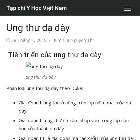
Chuyển
Tạp chí Y Học Việt Nam
tới
nội
Ung thư dạ dày
dung
Đăng
Tác
28 Tháng 1, 2018
Kim Chi Nguyễn Thị
vào
giả
Tiến triển của ung thư dạ dày:
ung thư dạ dày
Phân loại ung thư dạ dày theo Duke:
Giai đoạn I: ung thư ở nồng trên lớp niêm mạc của dạ
dày.
Giai đoạn II: ung thư đã xâm nhập vào trong lớp sâu
hơn của thành dạ dày.
Giai đoạn III: là giai đoạn mà các khối u của ung thư đã