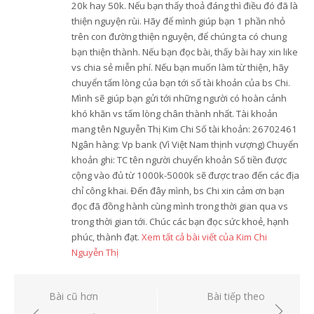
20k hay 50k. Nếu bạn thấy thoả đáng thì điều đó đã là
thiện nguyện rùi. Hãy để mình giúp bạn 1 phần nhỏ
trên con đường thiện nguyện, để chúng ta có chung
bạn thiện thành. Nếu bạn đọc bài, thấy bài hay xin like
vs chia sẻ miễn phí. Nếu bạn muốn làm từ thiện, hãy
chuyển tấm lòng của bạn tới số tài khoản của bs Chi.
Mình sẽ giúp bạn gửi tới những người có hoàn cảnh
khó khăn vs tấm lòng chân thành nhất. Tài khoản
mang tên Nguyễn Thị Kim Chi Số tài khoản: 26702461
Ngân hàng: Vp bank (Vì Việt Nam thịnh vượng) Chuyển
khoản ghi: TC tên người chuyển khoản Số tiền được
cộng vào đủ từ 1000k-5000k sẽ được trao đến các địa
chỉ công khai. Đến đây mình, bs Chi xin cảm ơn bạn
đọc đã đồng hành cùng mình trong thời gian qua vs
trong thời gian tới. Chúc các bạn đọc sức khoẻ, hạnh
phúc, thành đạt.
Xem tất cả bài viết của Kim Chi
Nguyễn Thị
Điều
Bài cũ hơn
Bài tiếp theo