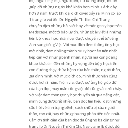
một người mẹ, một người phụ nữ lương thiện, muốn
giúp đỡ những người khó khăn hơn mình. Cách đây
hơn 3 năm, trước khi đại dịch covid xảy ra. Mình có lập
1 trang fb với tên Dr. Nguyễn Thị Kim Chi. Trang
chuyên dịch những bài viết hay về thông tin y học trên
Medscape, một tờ báo uy tín. Những bài viết là những
tiến bộ khoa học nhân loại được chuyển thể từ tiếng
Anh sang tiếng Việt. Với mục đích đem thông tin y học
mới nhất, đem những thành tựu y học tiên tiến nhất
tiếp cận với những bệnh nhân, người mà cũng đang
khao khát tìm đến những hy vọng tiến bộ y học trên
con đường chạy chữa bệnh của bản thân, người thân,
gia đình mình. Với mục đích đó, mình thực hiện cũng
được hơn 3 năm. Trộm vía, được sự ủng hộ giúp đỡ
của bạn đọc, may mắn công việc đó cũng vẫn trôi chảy.
Với việc đem thông tin y học chuyển tải qua tiếng Việt,
mình cũng được rất nhiều bạn đọc tìm hiểu, đặt những
câu hỏi về tình trạng bệnh, cách chữa trị của người
thân, con cái, hay những phương pháp tiên tiến nhất.
Cảm ơn tình cảm của bạn đọc đã ủng hộ bs cũng như
trang fb Dr.Nguyễn Thị Kim Chi. Nay trang fb được đổi