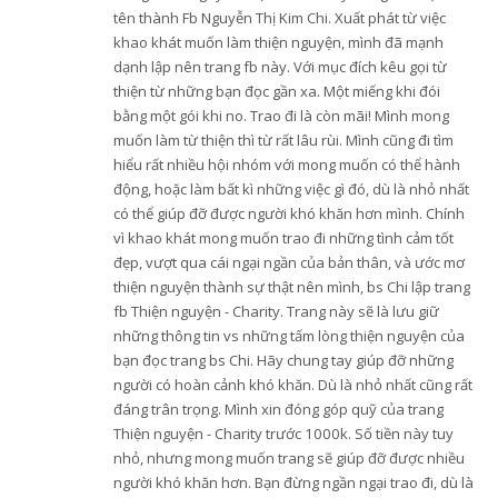
tên thành Fb Nguyễn Thị Kim Chi. Xuất phát từ việc
khao khát muốn làm thiện nguyện, mình đã mạnh
dạnh lập nên trang fb này. Với mục đích kêu gọi từ
thiện từ những bạn đọc gần xa. Một miếng khi đói
bằng một gói khi no. Trao đi là còn mãi! Mình mong
muốn làm từ thiện thì từ rất lâu rùi. Mình cũng đi tìm
hiểu rất nhiều hội nhóm với mong muốn có thể hành
động, hoặc làm bất kì những việc gì đó, dù là nhỏ nhất
có thể giúp đỡ được người khó khăn hơn mình. Chính
vì khao khát mong muốn trao đi những tình cảm tốt
đẹp, vượt qua cái ngại ngần của bản thân, và ước mơ
thiện nguyện thành sự thật nên mình, bs Chi lập trang
fb Thiện nguyện - Charity. Trang này sẽ là lưu giữ
những thông tin vs những tấm lòng thiện nguyện của
bạn đọc trang bs Chi. Hãy chung tay giúp đỡ những
người có hoàn cảnh khó khăn. Dù là nhỏ nhất cũng rất
đáng trân trọng. Mình xin đóng góp quỹ của trang
Thiện nguyện - Charity trước 1000k. Số tiền này tuy
nhỏ, nhưng mong muốn trang sẽ giúp đỡ được nhiều
người khó khăn hơn. Bạn đừng ngần ngại trao đi, dù là