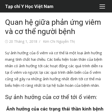
Chuyển
Tạp chí Y Học Việt Nam
tới
nội
Quan hệ giữa phản ứng viêm
dung
và cơ thể người bệnh
Đăng
Tác
20 Tháng 1, 2018
Kim Chi Nguyễn Thị
vào
giả
Sự ảnh hưởng của ổ viêm và cơ thể là một loại ảnh hưởng
mang tính chất hai chiều. Các biểu hiện toàn thân của bệnh
nhân có ảnh hưởng tới các hoạt động các quá trình diễn ra
tại ổ viêm và ngược lại các quá trình diễn biến của ổ viêm
cũng sẽ gây ra những ảnh hưởng nhất định tới cơ thể mà
biểu hiện rõ ràng nhất là tại hệ tuần hoàn của bệnh nhân.
Sự ảnh hưởng của cơ thể tới ổ viêm:
Ảnh hưởng của các trạng thái thần kinh bệnh