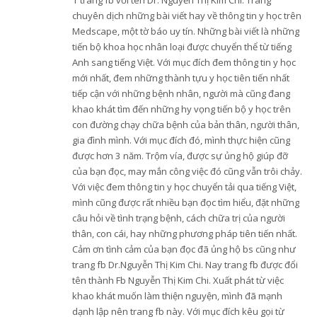
1 trang fb với tên Dr. Nguyễn Thị Kim Chi. Trang
chuyên dịch những bài viết hay về thông tin y học trên
Medscape, một tờ báo uy tín. Những bài viết là những
tiến bộ khoa học nhân loại được chuyển thể từ tiếng
Anh sang tiếng Việt. Với mục đích đem thông tin y học
mới nhất, đem những thành tựu y học tiên tiến nhất
tiếp cận với những bệnh nhân, người mà cũng đang
khao khát tìm đến những hy vọng tiến bộ y học trên
con đường chạy chữa bệnh của bản thân, người thân,
gia đình mình. Với mục đích đó, mình thực hiện cũng
được hơn 3 năm. Trộm vía, được sự ủng hộ giúp đỡ
của bạn đọc, may mắn công việc đó cũng vẫn trôi chảy.
Với việc đem thông tin y học chuyển tải qua tiếng Việt,
mình cũng được rất nhiều bạn đọc tìm hiểu, đặt những
câu hỏi về tình trạng bệnh, cách chữa trị của người
thân, con cái, hay những phương pháp tiên tiến nhất.
Cảm ơn tình cảm của bạn đọc đã ủng hộ bs cũng như
trang fb Dr.Nguyễn Thị Kim Chi. Nay trang fb được đổi
tên thành Fb Nguyễn Thị Kim Chi. Xuất phát từ việc
khao khát muốn làm thiện nguyện, mình đã mạnh
dạnh lập nên trang fb này. Với mục đích kêu gọi từ