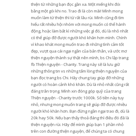
thiện từ những bạn đọc gần xa. Một miếng khi đói
bằng một gói khi no. Trao đi là còn mãi! Mình mong
muốn làm từ thiện thì từ rất lâu rùi. Mình cũng đi tìm
hiểu rất nhiều hội nhóm với mong muốn có thể hành
động, hoặc làm bất kì những việc gì đó, dù là nhỏ nhất
có thể giúp đỡ được người khó khăn hơn mình. Chính
vì khao khát mong muốn trao đi những tình cảm tốt
đẹp, vượt qua cái ngại ngần của bản thân, và ước mơ
thiện nguyện thành sự thật nên mình, bs Chi lập trang
fb Thiện nguyện - Charity. Trang này sẽ là lưu giữ
những thông tin vs những tấm lòng thiện nguyện của
bạn đọc trang bs Chi. Hãy chung tay giúp đỡ những
người có hoàn cảnh khó khăn. Dù là nhỏ nhất cũng rất
đáng trân trọng. Mình xin đóng góp quỹ của trang
Thiện nguyện - Charity trước 1000k. Số tiền này tuy
nhỏ, nhưng mong muốn trang sẽ giúp đỡ được nhiều
người khó khăn hơn. Bạn đừng ngần ngại trao đi, dù là
20k hay 50k. Nếu bạn thấy thoả đáng thì điều đó đã là
thiện nguyện rùi. Hãy để mình giúp bạn 1 phần nhỏ
trên con đường thiện nguyện, để chúng ta có chung