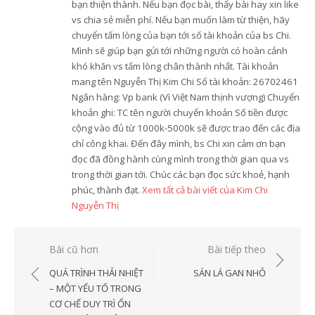
bạn thiện thành. Nếu bạn đọc bài, thấy bài hay xin like
vs chia sẻ miễn phí. Nếu bạn muốn làm từ thiện, hãy
chuyển tấm lòng của bạn tới số tài khoản của bs Chi.
Mình sẽ giúp bạn gửi tới những người có hoàn cảnh
khó khăn vs tấm lòng chân thành nhất. Tài khoản
mang tên Nguyễn Thị Kim Chi Số tài khoản: 26702461
Ngân hàng: Vp bank (Vì Việt Nam thịnh vượng) Chuyển
khoản ghi: TC tên người chuyển khoản Số tiền được
cộng vào đủ từ 1000k-5000k sẽ được trao đến các địa
chỉ công khai. Đến đây mình, bs Chi xin cảm ơn bạn
đọc đã đồng hành cùng mình trong thời gian qua vs
trong thời gian tới. Chúc các bạn đọc sức khoẻ, hạnh
phúc, thành đạt.
Xem tất cả bài viết của Kim Chi
Nguyễn Thị
Điều
Bài cũ hơn
Bài tiếp theo
hướng
QUÁ TRÌNH THẢI NHIỆT
SÁN LÁ GAN NHỎ
bài
– MỘT YẾU TỐ TRONG
CƠ CHẾ DUY TRÌ ỔN
viết