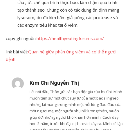
cầu , ức chế qua trình thực bào, làm chậm quá trình
tạo thành sẹo. Chúng còn có tác dụng ổn định màng
lysosom, do đó kìm hãm giải póng các protease và
các enzym tiêu khác tại ổ viêm.
copy ghi nguồn:
https://healthyeatingforums.com/
link bài viết:
Quan hệ giữa phản ứng viêm và cơ thể người
bệnh
Kim Chi Nguyễn Thị
Lời nói đầu, Thân gửi các bạn độc giả của bs Chi. Mình
muốn tâm sự một chút suy tư của một bác sĩ nghèo
nhưng lại mang trong mình một nỗi lòng đau đáu của
một người mẹ, một người phụ nữ lương thiện, muốn
giúp đỡ những người khó khăn hơn mình. Cách đây
hơn 3 năm, trước khi đại dịch covid xảy ra. Mình có lập