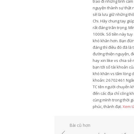
trao đi những tình cảm
nguyện thành sự thật n
sẽ là lưu giữ những th
Chi. Hãy chung tay gi
rất đáng trân trọng. M
1000k. Số tiền này tu
khó khăn hơn. Bạn đừng
đáng thì điều đó đã là
đường thiện nguyện, để
hay xin like vs chia s
bạn tới số tài khoản c
khó khăn vs tấm lòng c
khoản: 26702461 Ngân 
TC tên người chuyển k
đến các địa chỉ công k
cùng mình trong thời gi
phúc, thành đạt.
Xem tấ
Điều
Bài cũ hơn