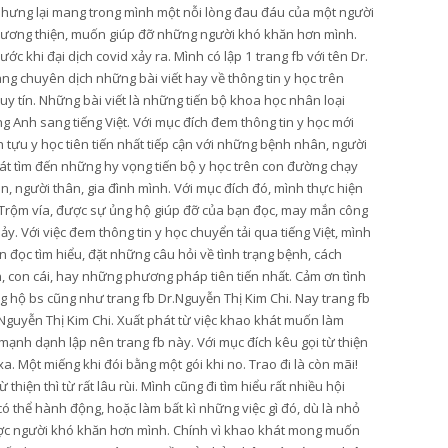
nhưng lại mang trong mình một nỗi lòng đau đáu của một người
lương thiện, muốn giúp đỡ những người khó khăn hơn mình.
ớc khi đại dịch covid xảy ra. Mình có lập 1 trang fb với tên Dr.
ang chuyên dịch những bài viết hay về thông tin y học trên
y tín. Những bài viết là những tiến bộ khoa học nhân loại
g Anh sang tiếng Việt. Với mục đích đem thông tin y học mới
tựu y học tiên tiến nhất tiếp cận với những bệnh nhân, người
t tìm đến những hy vọng tiến bộ y học trên con đường chạy
, người thân, gia đình mình. Với mục đích đó, mình thực hiện
Trộm vía, được sự ủng hộ giúp đỡ của bạn đọc, may mắn công
hảy. Với việc đem thông tin y học chuyển tải qua tiếng Việt, mình
 đọc tìm hiểu, đặt những câu hỏi về tình trạng bệnh, cách
n, con cái, hay những phương pháp tiên tiến nhất. Cảm ơn tình
 hộ bs cũng như trang fb Dr.Nguyễn Thị Kim Chi. Nay trang fb
Nguyễn Thị Kim Chi. Xuất phát từ việc khao khát muốn làm
mạnh dạnh lập nên trang fb này. Với mục đích kêu gọi từ thiện
. Một miếng khi đói bằng một gói khi no. Trao đi là còn mãi!
hiện thì từ rất lâu rùi. Mình cũng đi tìm hiểu rất nhiều hội
thể hành động, hoặc làm bất kì những việc gì đó, dù là nhỏ
ược người khó khăn hơn mình. Chính vì khao khát mong muốn