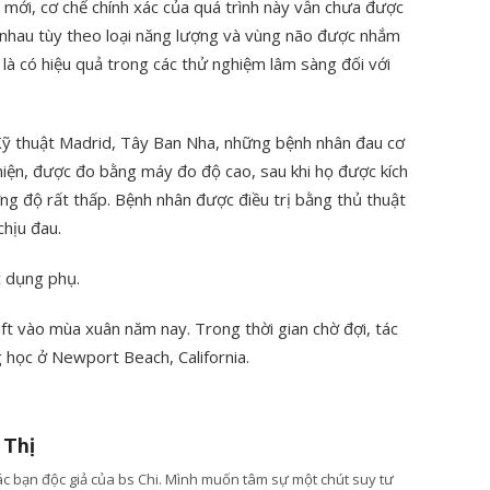
à mới, cơ chế chính xác của quá trình này vẫn chưa được
 nhau tùy theo loại năng lượng và vùng não được nhắm
à có hiệu quả trong các thử nghiệm lâm sàng đối với
Kỹ thuật Madrid, Tây Ban Nha, những bệnh nhân đau cơ
iện, được đo bằng máy đo độ cao, sau khi họ được kích
g độ rất thấp. Bệnh nhân được điều trị bằng thủ thuật
hịu đau.
c dụng phụ.
ft vào mùa xuân năm nay. Trong thời gian chờ đợi, tác
ng học ở Newport Beach, California.
 Thị
các bạn độc giả của bs Chi. Mình muốn tâm sự một chút suy tư