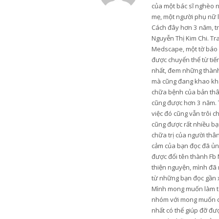
của một bác sĩ nghèo 
mẹ, một người phụ nữ 
Cách đây hơn 3 năm, trư
Nguyễn Thị Kim Chi. Tr
Medscape, một tờ báo u
được chuyển thể từ tiến
nhất, đem những thành 
mà cũng đang khao khá
chữa bệnh của bản thân
cũng được hơn 3 năm. 
việc đó cũng vẫn trôi c
cũng được rất nhiều bạn
chữa trị của người thâ
cảm của bạn đọc đã ủng
được đổi tên thành Fb 
thiện nguyện, mình đã 
từ những bạn đọc gần xa
Mình mong muốn làm từ t
nhóm với mong muốn có 
nhất có thể giúp đỡ đ