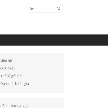
Tìm
Tìm
kiếm
kết
quả
cho:
Liên hệ
Giới thiệu
Thể lệ gửi bài
Danh sách tác giả
Bệnh thường gặp