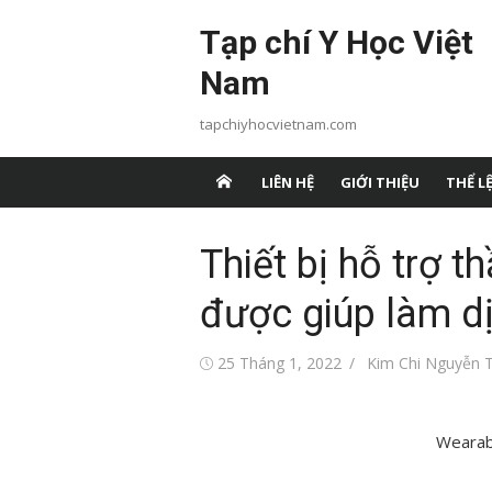
Chuyển
Tạp chí Y Học Việt
tới
nội
Nam
dung
tapchiyhocvietnam.com
LIÊN HỆ
GIỚI THIỆU
THỂ LỆ
Thiết bị hỗ trợ t
được giúp làm d
Đăng
Tác
25 Tháng 1, 2022
Kim Chi Nguyễn T
vào
giả
Wearab