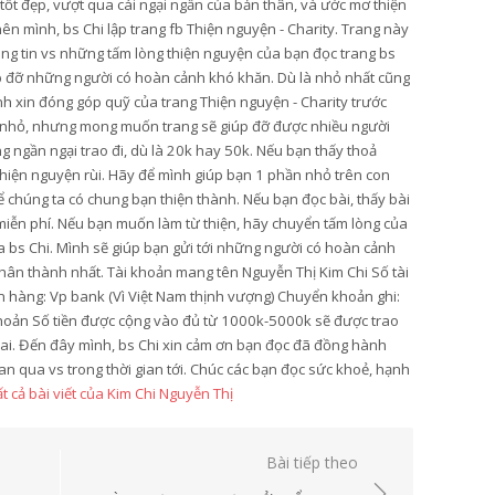
 tốt đẹp, vượt qua cái ngại ngần của bản thân, và ước mơ thiện
ên mình, bs Chi lập trang fb Thiện nguyện - Charity. Trang này
ông tin vs những tấm lòng thiện nguyện của bạn đọc trang bs
úp đỡ những người có hoàn cảnh khó khăn. Dù là nhỏ nhất cũng
ình xin đóng góp quỹ của trang Thiện nguyện - Charity trước
y nhỏ, nhưng mong muốn trang sẽ giúp đỡ được nhiều người
 ngần ngại trao đi, dù là 20k hay 50k. Nếu bạn thấy thoả
 thiện nguyện rùi. Hãy để mình giúp bạn 1 phần nhỏ trên con
 chúng ta có chung bạn thiện thành. Nếu bạn đọc bài, thấy bài
ẻ miễn phí. Nếu bạn muốn làm từ thiện, hãy chuyển tấm lòng của
ủa bs Chi. Mình sẽ giúp bạn gửi tới những người có hoàn cảnh
hân thành nhất. Tài khoản mang tên Nguyễn Thị Kim Chi Số tài
hàng: Vp bank (Vì Việt Nam thịnh vượng) Chuyển khoản ghi:
hoản Số tiền được cộng vào đủ từ 1000k-5000k sẽ được trao
hai. Đến đây mình, bs Chi xin cảm ơn bạn đọc đã đồng hành
an qua vs trong thời gian tới. Chúc các bạn đọc sức khoẻ, hạnh
t cả bài viết của Kim Chi Nguyễn Thị
Bài tiếp theo