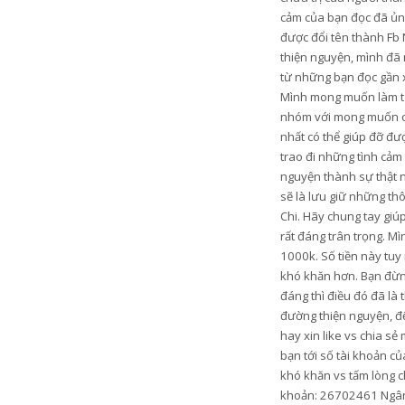
cảm của bạn đọc đã ủng
được đổi tên thành Fb 
thiện nguyện, mình đã 
từ những bạn đọc gần xa
Mình mong muốn làm từ t
nhóm với mong muốn có 
nhất có thể giúp đỡ đ
trao đi những tình cảm
nguyện thành sự thật n
sẽ là lưu giữ những th
Chi. Hãy chung tay gi
rất đáng trân trọng. M
1000k. Số tiền này tu
khó khăn hơn. Bạn đừng
đáng thì điều đó đã là
đường thiện nguyện, để
hay xin like vs chia s
bạn tới số tài khoản c
khó khăn vs tấm lòng c
khoản: 26702461 Ngân 