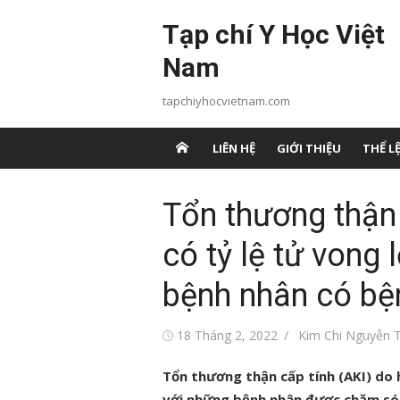
Chuyển
Tạp chí Y Học Việt
tới
nội
Nam
dung
tapchiyhocvietnam.com
LIÊN HỆ
GIỚI THIỆU
THỂ LỆ
Tổn thương thận
có tỷ lệ tử vong
bệnh nhân có bệ
Đăng
Tác
18 Tháng 2, 2022
Kim Chi Nguyễn T
vào
giả
Tổn thương thận cấp tính (AKI) do
với những bệnh nhân được chăm sóc