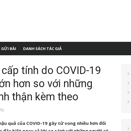
 GỬI BÀI
DANH SÁCH TÁC GIẢ
 cấp tính do COVID-19
 lớn hơn so với những
nh thận kèm theo
hị
 hậu quả của COVID-19 gây tử vong nhiều hơn đối
 đặc biệt ngay cả khi so sánh với những người có