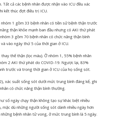
h. Tất cả các bệnh nhân được nhận vào ICU đều xác
 kết thúc đợt điều trị ICU.
: nhóm 1 gồm 33 bệnh nhân có tiền sử bệnh thận trước
năng thận khỏe mạnh ban đầu nhưng có AKI thứ phát
và nhóm 3 gồm 70 bệnh nhân có chức năng thận bình
và vào ngày thứ 5 của thời gian ở ICU.
ị thay thế thận (lọc máu). Ở nhóm 1, 55% bệnh nhân
nhóm 2 AKI thứ phát do COVID-19. Ngược lại, 83%
h trước và trong thời gian ở ICU của họ sống sót.
), xác suất sống sót dưới mức trung bình đáng kể, ghi
 nhân có chức năng thận bình thường.
hư số ngày chạy thận không tạo sự khác biệt nhiều
n, mặc dù những người sống sót dành nhiều ngày hơn
ới những bệnh nhân tử vong, ở mức trung bình là 5 ngày.