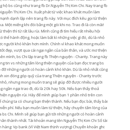
 hộ bs cũng như trang fb Dr.Nguyễn Thị Kim Chi. Nay trang fb
Nguyễn Thị Kim Chi. Xuất phát từ việc khao khát muốn làm
mạnh dạnh lập nên trang fb này. Với mục đích kêu gọi từ thiện
. Một miếng khi đói bằng một gói khi no. Trao đi là còn mãi!
hiện thì từ rất lâu rùi. Mình cũng đi tìm hiểu rất nhiều hội
thể hành động, hoặc làm bất kì những việc gì đó, dù là nhỏ
ược người khó khăn hơn mình. Chính vì khao khát mong muốn
 tốt đẹp, vượt qua cái ngại ngần của bản thân, và ước mơ thiện
ên mình, bs Chi lập trang fb Thiện nguyện - Charity. Trang này
ông tin vs những tấm lòng thiện nguyện của bạn đọc trang bs
úp đỡ những người có hoàn cảnh khó khăn. Dù là nhỏ nhất cũng
ình xin đóng góp quỹ của trang Thiện nguyện - Charity trước
y nhỏ, nhưng mong muốn trang sẽ giúp đỡ được nhiều người
 ngần ngại trao đi, dù là 20k hay 50k. Nếu bạn thấy thoả
 thiện nguyện rùi. Hãy để mình giúp bạn 1 phần nhỏ trên con
 chúng ta có chung bạn thiện thành. Nếu bạn đọc bài, thấy bài
ẻ miễn phí. Nếu bạn muốn làm từ thiện, hãy chuyển tấm lòng của
ủa bs Chi. Mình sẽ giúp bạn gửi tới những người có hoàn cảnh
hân thành nhất. Tài khoản mang tên Nguyễn Thị Kim Chi Số tài
hàng: Vp bank (Vì Việt Nam thịnh vượng) Chuyển khoản ghi: