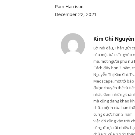
Pam Harrison
December 22, 2021
Kim Chi Nguyễn
Lời nói đầu, Thân gửi 
của một bác sĩ nghèo 
mẹ, một người phụ nữ 
Cách đây hơn 3 năm, trư
Nguyễn Thị Kim Chi. Tr
Medscape, một tờ báo u
được chuyển thể từ tiến
nhất, đem những thành 
mà cũng đang khao khá
chữa bệnh của bản thân
cũng được hơn 3 năm. 
việc đó cũng vẫn trôi c
cũng được rất nhiều bạn
chữa trị của người thâ