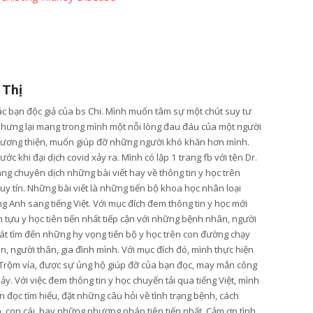
 Thị
các bạn độc giả của bs Chi. Mình muốn tâm sự một chút suy tư
nhưng lại mang trong mình một nỗi lòng đau đáu của một người
lương thiện, muốn giúp đỡ những người khó khăn hơn mình.
ớc khi đại dịch covid xảy ra. Mình có lập 1 trang fb với tên Dr.
ang chuyên dịch những bài viết hay về thông tin y học trên
y tín. Những bài viết là những tiến bộ khoa học nhân loại
g Anh sang tiếng Việt. Với mục đích đem thông tin y học mới
tựu y học tiên tiến nhất tiếp cận với những bệnh nhân, người
t tìm đến những hy vọng tiến bộ y học trên con đường chạy
, người thân, gia đình mình. Với mục đích đó, mình thực hiện
Trộm vía, được sự ủng hộ giúp đỡ của bạn đọc, may mắn công
hảy. Với việc đem thông tin y học chuyển tải qua tiếng Việt, mình
 đọc tìm hiểu, đặt những câu hỏi về tình trạng bệnh, cách
n, con cái, hay những phương pháp tiên tiến nhất. Cảm ơn tình