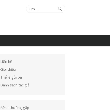
Tìm
Tìm
kiếm
kết
quả
cho:
Liên hệ
Giới thiệu
Thể lệ gửi bài
Danh sách tác giả
Bệnh thường gặp