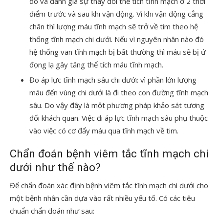
đo và đánh giá sự thay đổi thể tích tĩnh mạch ở 2 thời
điểm trước và sau khi vận động. Vì khi vận động cẳng
chân thì lượng máu tĩnh mạch sẽ trở về tim theo hệ
thống tĩnh mạch chi dưới. Nếu vì nguyên nhân nào đó
hệ thống van tĩnh mạch bị bất thường thì máu sẽ bị ứ
đọng lạ gây tăng thể tích máu tĩnh mạch.
Đo áp lực tĩnh mạch sâu chi dưới: vì phần lớn lượng
máu đến vùng chi dưới là đi theo con đường tĩnh mạch
sâu. Do vậy đây là một phương pháp khảo sát tương
đối khách quan. Việc đi áp lực tĩnh mạch sâu phụ thuộc
vào việc có cơ đẩy máu qua tĩnh mạch về tim.
Chẩn đoán bệnh viêm tắc tĩnh mạch chi
dưới như thế nào?
Để chẩn đoán xác định bệnh viêm tắc tĩnh mạch chi dưới cho
một bệnh nhân cần dựa vào rất nhiều yếu tố. Có các tiêu
chuẩn chẩn đoán như sau: