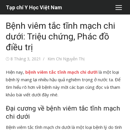
Chuyển
Tạp chí Y Học Việt Nam
tới
nội
Bệnh viêm tắc tĩnh mạch chi
dung
dưới: Triệu chứng, Phác đồ
điều trị
Đăng
Tác
8 Tháng 3, 2021
Kim Chi Nguyễn Thị
vào
giả
Hiện nay,
bệnh viêm tắc tĩnh mạch chi dưới
là một loại
bệnh lý mang lại nhiều hậu quả nghiêm trọng ở nước ta. Để
tìm hiểu rõ hơn về bệnh này mời các bạn cùng đọc và tham
khảo bài viết dưới đây nhé.
Đại cương về bệnh viêm tắc tĩnh mạch
chi dưới
Bệnh viêm tắc tĩnh mạch chi dưới là một loại bệnh lý do tình