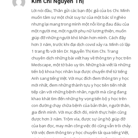
Kim Chi Nguyễn Thị
Lời nói đầu, Thân gửi các bạn độc giả của bs Chi. Mình
muốn tâm sự một chút suy tư của một bác sĩ nghèo
nhưng lại mang trong mình một nỗi lòng đau đáu của
một người mẹ, một người phụ nữ lương thiện, muốn
giúp đỡ những người khó khăn hơn mình. Cách đây
hơn 3 năm, trước khi đại dịch covid xảy ra. Mình có lập
1 trang fb với tên Dr. Nguyễn Thị Kim Chi. Trang
chuyên dịch những bài viết hay về thông tin y học trên
Medscape, một tờ báo uy tín. Những bài viết là những
tiến bộ khoa học nhân loại được chuyển thể từ tiếng
Anh sang tiếng Việt. Với mục đích đem thông tin y học
mới nhất, đem những thành tựu y học tiên tiến nhất
tiếp cận với những bệnh nhân, người mà cũng đang
khao khát tìm đến những hy vọng tiến bộ y học trên
con đường chạy chữa bệnh của bản thân, người thân,
gia đình mình. Với mục đích đó, mình thực hiện cũng
được hơn 3 năm. Trộm vía, được sự ủng hộ giúp đỡ
của bạn đọc, may mắn công việc đó cũng vẫn trôi chảy.
Với việc đem thông tin y học chuyển tải qua tiếng Việt,