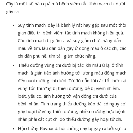
đây là một số hậu quả mà bệnh viêm tắc tĩnh mạch chi dưới
gây ra:
Suy tĩnh mạch: đây là bệnh lý rất hay gặp sau một thời
gian điều trị bệnh viêm tắc tĩnh mạch không hiệu quả.
Các tĩnh mạch bị giãn ra và suy giảm chức năng dẫn
máu về tim. lâu dần dẫn gây ứ đọng máu ở các chi, các
chi dần phù nề, tím tái, giảm chức năng.
Thiểu dưỡng vùng chi dưới bị tắc: khi máu ứ lại ở tĩnh
mạch là gián tiếp ảnh hưởng tới lượng máu động mạch
đến nuôi dưỡng chi dưới. Từ đó dẫn tới các tổ chức tại
vùng tổn thương bị thiểu dưỡng, dễ bị viêm nhiễm,
loét, yếu cơ, ảnh hưởng tới vận động chi dưới của
bệnh nhân. Tình trạng thiểu dưỡng kéo dài có nguy cơ
gây hoại tử vùng thiểu dưỡng, nhiều trường hợp bệnh
nhân phải cắt cụt chi do thiểu dưỡng gây hoại tử chi.
Hội chứng Raynaud: hội chứng này bị gây ra bởi sự co