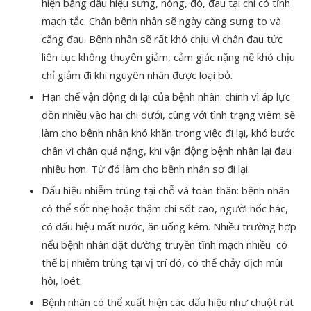
hiện bằng dấu hiệu sưng, nóng, đỏ, đau tại chi có tĩnh
mạch tắc. Chân bệnh nhân sẽ ngày càng sưng to và
căng đau. Bệnh nhân sẽ rất khó chịu vì chân đau tức
liên tục không thuyên giảm, cảm giác nặng nề khó chịu
chỉ giảm đi khi nguyên nhân được loại bỏ.
Hạn chế vận động đi lại của bệnh nhân: chính vì áp lực
dồn nhiều vào hai chi dưới, cùng với tình trạng viêm sẽ
làm cho bệnh nhân khó khăn trong việc đi lại, khó bước
chân vì chân quá nặng, khi vận động bệnh nhân lại đau
nhiều hơn. Từ đó làm cho bệnh nhân sợ đi lại.
Dấu hiệu nhiễm trùng tại chỗ và toàn thân: bệnh nhân
có thể sốt nhẹ hoặc thậm chí sốt cao, người hốc hác,
có dấu hiệu mất nước, ăn uống kém. Nhiều trường hợp
nếu bệnh nhân đặt đường truyền tĩnh mạch nhiều có
thể bị nhiễm trùng tại vị trí đó, có thể chảy dịch mùi
hôi, loét.
Bệnh nhân có thể xuất hiện các dấu hiệu như chuột rút