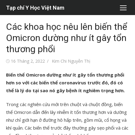
Chuyển
Tạp chí Y Học Việt Nam
tới
nội
Các khoa học nêu lên biến thể
dung
Omicron dường như ít gây tổn
thương phổi
Đăng
Tác
16 Tháng 2, 2022
Kim Chi Nguyễn Thị
vào
giả
Biến thể Omicron dường như ít gây tổn thương phổi
hơn so với các biến thể coronavirus trước đó, đó có
thể là lý do tại sao nó gây bệnh ít nghiêm trọng hơn.
Trong các nghiên cứu mới trên chuột và chuột đồng, biến
thể Omicron dẫn đến lây nhiễm ít tổn thương hơn và dường
như chỉ giới hạn ở đường hô hấp trên, gồm mũi, cổ họng và
khí quản. Các biến thể trước đây thường gây sẹo phổi và các