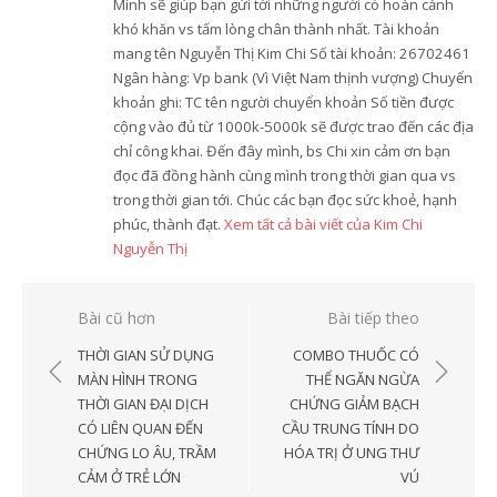
Mình sẽ giúp bạn gửi tới những người có hoàn cảnh
khó khăn vs tấm lòng chân thành nhất. Tài khoản
mang tên Nguyễn Thị Kim Chi Số tài khoản: 26702461
Ngân hàng: Vp bank (Vì Việt Nam thịnh vượng) Chuyển
khoản ghi: TC tên người chuyển khoản Số tiền được
cộng vào đủ từ 1000k-5000k sẽ được trao đến các địa
chỉ công khai. Đến đây mình, bs Chi xin cảm ơn bạn
đọc đã đồng hành cùng mình trong thời gian qua vs
trong thời gian tới. Chúc các bạn đọc sức khoẻ, hạnh
phúc, thành đạt.
Xem tất cả bài viết của Kim Chi
Nguyễn Thị
Điều
Bài cũ hơn
Bài tiếp theo
hướng
THỜI GIAN SỬ DỤNG
COMBO THUỐC CÓ
bài
MÀN HÌNH TRONG
THỂ NGĂN NGỪA
THỜI GIAN ĐẠI DỊCH
CHỨNG GIẢM BẠCH
viết
CÓ LIÊN QUAN ĐẾN
CẦU TRUNG TÍNH DO
CHỨNG LO ÂU, TRẦM
HÓA TRỊ Ở UNG THƯ
CẢM Ở TRẺ LỚN
VÚ