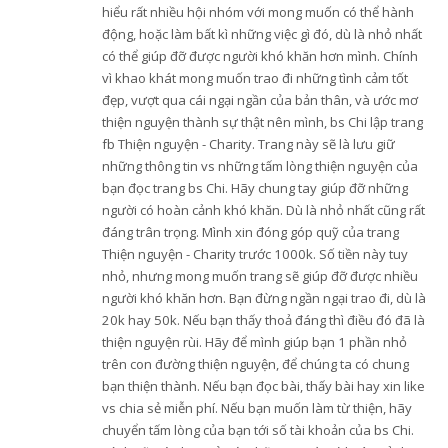
hiểu rất nhiều hội nhóm với mong muốn có thể hành
động, hoặc làm bất kì những việc gì đó, dù là nhỏ nhất
có thể giúp đỡ được người khó khăn hơn mình. Chính
vì khao khát mong muốn trao đi những tình cảm tốt
đẹp, vượt qua cái ngại ngần của bản thân, và ước mơ
thiện nguyện thành sự thật nên mình, bs Chi lập trang
fb Thiện nguyện - Charity. Trang này sẽ là lưu giữ
những thông tin vs những tấm lòng thiện nguyện của
bạn đọc trang bs Chi. Hãy chung tay giúp đỡ những
người có hoàn cảnh khó khăn. Dù là nhỏ nhất cũng rất
đáng trân trọng. Mình xin đóng góp quỹ của trang
Thiện nguyện - Charity trước 1000k. Số tiền này tuy
nhỏ, nhưng mong muốn trang sẽ giúp đỡ được nhiều
người khó khăn hơn. Bạn đừng ngần ngại trao đi, dù là
20k hay 50k. Nếu bạn thấy thoả đáng thì điều đó đã là
thiện nguyện rùi. Hãy để mình giúp bạn 1 phần nhỏ
trên con đường thiện nguyện, để chúng ta có chung
bạn thiện thành. Nếu bạn đọc bài, thấy bài hay xin like
vs chia sẻ miễn phí. Nếu bạn muốn làm từ thiện, hãy
chuyển tấm lòng của bạn tới số tài khoản của bs Chi.