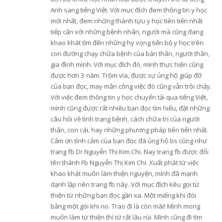
Anh sang tiếng Việt. Với mục đích đem thông tin y học
mới nhất, đem những thành tựu y học tiên tiến nhất
tiếp cận với những bệnh nhân, người mà cũng đang
khao khát tìm đến những hy vọng tiến bộ y học trên
con đường chạy chữa bệnh của bản thân, người thân,
gia đình mình. Với mục đích đó, mình thực hiện cũng
được hơn 3 năm. Trộm vía, được sự ủng hộ giúp đỡ
của bạn đọc, may mắn công việc đó cũng vẫn trôi chảy.
Với việc đem thông tin y học chuyển tải qua tiếng Việt,
mình cũng được rất nhiều bạn đọc tìm hiểu, đặt những
câu hỏi về tình trạng bệnh, cách chữa trị của người
thân, con cái, hay những phương pháp tiên tiến nhất.
Cảm ơn tình cảm của bạn đọc đã ủng hộ bs cũng như
trang fb Dr.Nguyễn Thị Kim Chi. Nay trang fb được đổi
tên thành Fb Nguyễn Thị Kim Chi. Xuất phát từ việc
khao khát muốn làm thiện nguyện, mình đã mạnh
dạnh lập nên trang fb này. Với mục đích kêu gọi từ
thiện từ những bạn đọc gần xa. Một miếng khi đói
bằng một gói khi no. Trao đi là còn mãi! Mình mong
muốn làm từ thiện thì từ rất lâu rùi. Mình cũng đi tìm