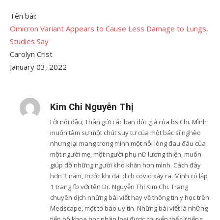
Tên bài:
Omicron Variant Appears to Cause Less Damage to Lungs,
Studies Say
Carolyn Crist
January 03, 2022
Kim Chi Nguyễn Thị
Lời nói đầu, Thân gửi các bạn độc giả của bs Chi. Mình
muốn tâm sự một chút suy tư của một bác sĩ nghèo
nhưng lại mang trong mình một nỗi lòng đau đáu của
một người mẹ, một người phụ nữ lương thiện, muốn
giúp đỡ những người khó khăn hơn mình. Cách đây
hơn 3 năm, trước khi đại dịch covid xảy ra. Mình có lập
1 trang fb với tên Dr. Nguyễn Thị Kim Chi. Trang
chuyên dịch những bài viết hay về thông tin y học trên
Medscape, một tờ báo uy tín. Những bài viết là những
tiến bộ khoa học nhân loại được chuyển thể từ tiếng