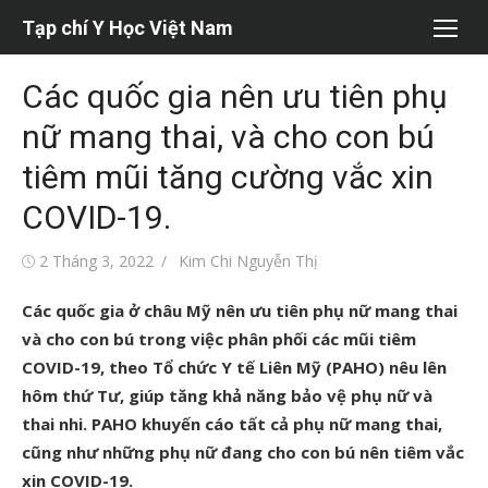
Chuyển
Tạp chí Y Học Việt Nam
tới
nội
Các quốc gia nên ưu tiên phụ
dung
nữ mang thai, và cho con bú
tiêm mũi tăng cường vắc xin
COVID-19.
Đăng
Tác
2 Tháng 3, 2022
Kim Chi Nguyễn Thị
vào
giả
Các quốc gia ở châu Mỹ nên ưu tiên phụ nữ mang thai
và cho con bú trong việc phân phối các mũi tiêm
COVID-19, theo Tổ chức Y tế Liên Mỹ (PAHO) nêu lên
hôm thứ Tư, giúp tăng khả năng bảo vệ phụ nữ và
thai nhi. PAHO khuyến cáo tất cả phụ nữ mang thai,
cũng như những phụ nữ đang cho con bú nên tiêm vắc
xin COVID-19.