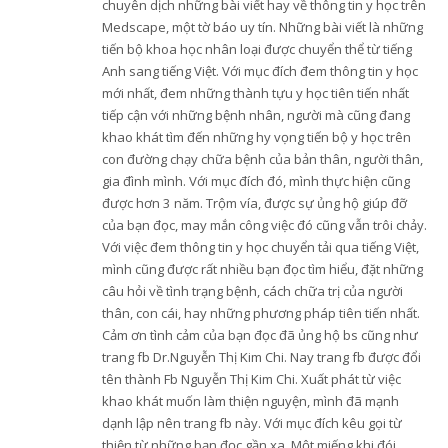
chuyên dịch những bài viết hay về thông tin y học trên
Medscape, một tờ báo uy tín. Những bài viết là những
tiến bộ khoa học nhân loại được chuyển thể từ tiếng
Anh sang tiếng Việt. Với mục đích đem thông tin y học
mới nhất, đem những thành tựu y học tiên tiến nhất
tiếp cận với những bệnh nhân, người mà cũng đang
khao khát tìm đến những hy vọng tiến bộ y học trên
con đường chạy chữa bệnh của bản thân, người thân,
gia đình mình. Với mục đích đó, mình thực hiện cũng
được hơn 3 năm. Trộm vía, được sự ủng hộ giúp đỡ
của bạn đọc, may mắn công việc đó cũng vẫn trôi chảy.
Với việc đem thông tin y học chuyển tải qua tiếng Việt,
mình cũng được rất nhiều bạn đọc tìm hiểu, đặt những
câu hỏi về tình trạng bệnh, cách chữa trị của người
thân, con cái, hay những phương pháp tiên tiến nhất.
Cảm ơn tình cảm của bạn đọc đã ủng hộ bs cũng như
trang fb Dr.Nguyễn Thị Kim Chi. Nay trang fb được đổi
tên thành Fb Nguyễn Thị Kim Chi. Xuất phát từ việc
khao khát muốn làm thiện nguyện, mình đã mạnh
dạnh lập nên trang fb này. Với mục đích kêu gọi từ
thiện từ những bạn đọc gần xa. Một miếng khi đói