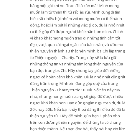
bằng một gói khi no. Trao đi là còn mãi! Mình mong
muốn làm từ thiện thì từ rất lâu rùi. Mình cũng đi tìm
hiểu rất nhiều hội nhóm với mong muốn có thể hành
động, hoặc làm bất kì những việc gì đó, dù là nhỏ nhất
có thể giúp đỡ được người khó khăn hơn mình. Chính
vì khao khát mong muốn trao đi những tình cảm tốt
đẹp, vượt qua cái ngại ngần của bản thân, và ước mơ
thiện nguyện thành sự thật nên mình, bs Chi lập trang
fb Thiện nguyện - Charity. Trang này sẽ là lưu giữ
những thông tin vs những tấm lòng thiện nguyện của
bạn đọc trang bs Chi. Hãy chung tay giúp đỡ những
người có hoàn cảnh khó khăn. Dù là nhỏ nhất cũng rất
đáng trân trọng. Mình xin đóng góp quỹ của trang
Thiện nguyện - Charity trước 1000k. Số tiền này tuy
nhỏ, nhưng mong muốn trang sẽ giúp đỡ được nhiều
người khó khăn hơn. Bạn đừng ngần ngại trao đi, dù là
20k hay 50k. Nếu bạn thấy thoả đáng thì điều đó đã là
thiện nguyện rùi. Hãy để mình giúp bạn 1 phần nhỏ
trên con đường thiện nguyện, để chúng ta có chung
bạn thiện thành. Nếu bạn đọc bài, thấy bài hay xin like