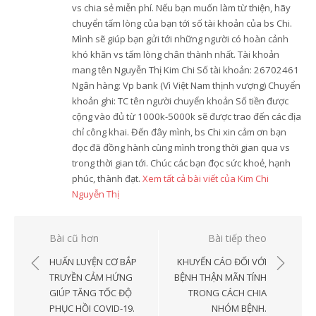
vs chia sẻ miễn phí. Nếu bạn muốn làm từ thiện, hãy
chuyển tấm lòng của bạn tới số tài khoản của bs Chi.
Mình sẽ giúp bạn gửi tới những người có hoàn cảnh
khó khăn vs tấm lòng chân thành nhất. Tài khoản
mang tên Nguyễn Thị Kim Chi Số tài khoản: 26702461
Ngân hàng: Vp bank (Vì Việt Nam thịnh vượng) Chuyển
khoản ghi: TC tên người chuyển khoản Số tiền được
cộng vào đủ từ 1000k-5000k sẽ được trao đến các địa
chỉ công khai. Đến đây mình, bs Chi xin cảm ơn bạn
đọc đã đồng hành cùng mình trong thời gian qua vs
trong thời gian tới. Chúc các bạn đọc sức khoẻ, hạnh
phúc, thành đạt.
Xem tất cả bài viết của Kim Chi
Nguyễn Thị
Điều
Bài cũ hơn
Bài tiếp theo
hướng
HUẤN LUYỆN CƠ BẮP
KHUYẾN CÁO ĐỐI VỚI
bài
TRUYỀN CẢM HỨNG
BỆNH THẬN MÃN TÍNH
GIÚP TĂNG TỐC ĐỘ
TRONG CÁCH CHIA
viết
PHỤC HỒI COVID-19.
NHÓM BỆNH.