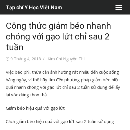
Chuyển
Tạp chí Y Học Việt Nam
tới
nội
Công thức giảm béo nhanh
dung
chóng với gạo lứt chỉ sau 2
tuần
Đăng
Tác
9 Tháng 4, 2018
Kim Chi Nguyễn Thị
vào
giả
Việc béo phì, thừa cân ảnh hưởng rất nhiều đến cuộc sống
hằng ngày, vì thế hãy tìm đến phương pháp giảm béo hiệu
quả nhanh chóng với gạo lứt chỉ sau 2 tuần sử dụng để lấy
lại vóc dáng thon thả.
Giảm béo hiệu quả với gạo lứt
Cách giảm béo hiệu quả với gạo lứt sau 2 tuần sử dụng