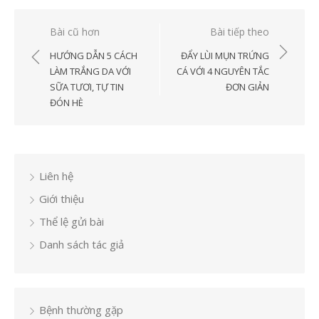
Điều
Bài cũ hơn
Bài tiếp theo
hướng
HƯỚNG DẪN 5 CÁCH
ĐẨY LÙI MỤN TRỨNG
bài
LÀM TRẮNG DA VỚI
CÁ VỚI 4 NGUYÊN TẮC
SỮA TƯƠI, TỰ TIN
ĐƠN GIẢN
viết
ĐÓN HÈ
Liên hệ
Giới thiệu
Thể lệ gửi bài
Danh sách tác giả
Bệnh thường gặp