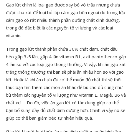
Gạo lứt chính là loại gạo được xay bỏ vỏ trấu nhưng chưa
được chà xát để loại bỏ lớp cám gạo bên ngoài do trong lớp
cám gạo có rất nhiều thành phần dưỡng chất dinh dưỡng,
trong đó đặc biệt là các nguyên tố vi lượng và các loại
vitamin.
Trong gạo lứt thành phần chứa 30% chất đạm, chất dầu
béo gấp 3-5 lần, gấp 4 lần vitamin B1, axit pantothenco gấp
4 lần so với các loại gạo thông thường. Vì vậy, khi ăn gạo xát
trắng thông thường thì bạn sẽ phải ăn nhiều hơn so với gạo
lứt. Hoặc là khi ăn chưa đủ cơ thể muốn đủ chất thì sẽ thôi
thúc bạn tìm thêm các món ăn khác để bù cho đủ cũng như
bù thêm các nguyên tố vi lượng như vitamin E, Magiê, B6 và
chất xơ….. Do đó, việc ăn gạo lứt có tác dụng giúp cơ thể
bạn bổ sung đầy đủ chất dinh dưỡng hơn. Chính vì vậy nó sẽ
giúp cơ thể bạn giảm béo tự nhiên hiệu quả.
Gạo lứt là một loại thức ăn giàu dinh dưỡng, quân bình âm