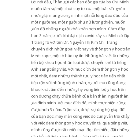
Lời nói đầu, Thân gửi các bạn độc giả của bs Chi. Mình
muốn tâm sự một chút suy tư của một bác sĩ nghèo
nhưng lại mang trong mình một nỗi lòng đau đáu của
một người mẹ, một người phụ nữ lương thiện, muốn
giúp đỡ những người khó khăn hơn mình. Cách đây
hơn 3 năm, trước khi đại dịch covid xảy ra. Mình có lập
1 trang fb với tên Dr. Nguyễn Thị Kim Chi. Trang
chuyên dịch những bài viết hay về thông tin y học trên
Medscape, một tờ báo uy tín. Những bài viết là những
tiến bộ khoa học nhân loại được chuyển thể từ tiếng
Anh sang tiếng Việt. Với mục đích đem thông tin y học
mới nhất, đem những thành tựu y học tiên tiến nhất
tiếp cận với những bệnh nhân, người mà cũng đang
khao khát tìm đến những hy vọng tiến bộ y học trên
con đường chạy chữa bệnh của bản thân, người thân,
gia đình mình. Với mục đích đó, mình thực hiện cũng
được hơn 3 năm. Trộm vía, được sự ủng hộ giúp đỡ
của bạn đọc, may mắn công việc đó cũng vẫn trôi chảy.
Với việc đem thông tin y học chuyển tải qua tiếng Việt,
mình cũng được rất nhiều bạn đọc tìm hiểu, đặt những
câu hỏi về tình trạng bệnh, cách chữa trị của người