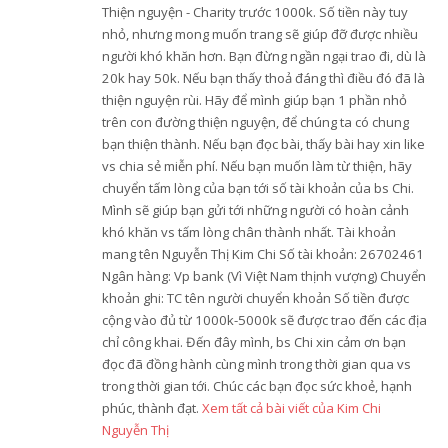
Thiện nguyện - Charity trước 1000k. Số tiền này tuy
nhỏ, nhưng mong muốn trang sẽ giúp đỡ được nhiều
người khó khăn hơn. Bạn đừng ngần ngại trao đi, dù là
20k hay 50k. Nếu bạn thấy thoả đáng thì điều đó đã là
thiện nguyện rùi. Hãy để mình giúp bạn 1 phần nhỏ
trên con đường thiện nguyện, để chúng ta có chung
bạn thiện thành. Nếu bạn đọc bài, thấy bài hay xin like
vs chia sẻ miễn phí. Nếu bạn muốn làm từ thiện, hãy
chuyển tấm lòng của bạn tới số tài khoản của bs Chi.
Mình sẽ giúp bạn gửi tới những người có hoàn cảnh
khó khăn vs tấm lòng chân thành nhất. Tài khoản
mang tên Nguyễn Thị Kim Chi Số tài khoản: 26702461
Ngân hàng: Vp bank (Vì Việt Nam thịnh vượng) Chuyển
khoản ghi: TC tên người chuyển khoản Số tiền được
cộng vào đủ từ 1000k-5000k sẽ được trao đến các địa
chỉ công khai. Đến đây mình, bs Chi xin cảm ơn bạn
đọc đã đồng hành cùng mình trong thời gian qua vs
trong thời gian tới. Chúc các bạn đọc sức khoẻ, hạnh
phúc, thành đạt.
Xem tất cả bài viết của Kim Chi
Nguyễn Thị