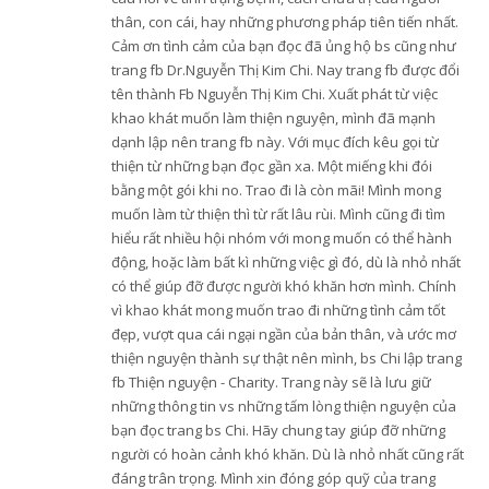
thân, con cái, hay những phương pháp tiên tiến nhất.
Cảm ơn tình cảm của bạn đọc đã ủng hộ bs cũng như
trang fb Dr.Nguyễn Thị Kim Chi. Nay trang fb được đổi
tên thành Fb Nguyễn Thị Kim Chi. Xuất phát từ việc
khao khát muốn làm thiện nguyện, mình đã mạnh
dạnh lập nên trang fb này. Với mục đích kêu gọi từ
thiện từ những bạn đọc gần xa. Một miếng khi đói
bằng một gói khi no. Trao đi là còn mãi! Mình mong
muốn làm từ thiện thì từ rất lâu rùi. Mình cũng đi tìm
hiểu rất nhiều hội nhóm với mong muốn có thể hành
động, hoặc làm bất kì những việc gì đó, dù là nhỏ nhất
có thể giúp đỡ được người khó khăn hơn mình. Chính
vì khao khát mong muốn trao đi những tình cảm tốt
đẹp, vượt qua cái ngại ngần của bản thân, và ước mơ
thiện nguyện thành sự thật nên mình, bs Chi lập trang
fb Thiện nguyện - Charity. Trang này sẽ là lưu giữ
những thông tin vs những tấm lòng thiện nguyện của
bạn đọc trang bs Chi. Hãy chung tay giúp đỡ những
người có hoàn cảnh khó khăn. Dù là nhỏ nhất cũng rất
đáng trân trọng. Mình xin đóng góp quỹ của trang