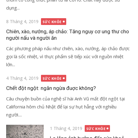
dụng...
Đăng
8 Tháng 4, 2019
SỨC KHỎE
vào
Chiên, xào, nướng, áp chảo: Tăng nguy cơ ung thư cho
người nấu và người ăn
Các phương pháp nấu như chiên, xào, nướng, áp chảo được
gọi là sốc nhiệt, vì thực phẩm sẽ tiếp xúc với nguồn nhiệt
lớn...
Đăng
4 Tháng 4, 2019
SỨC KHỎE
vào
Chết đột ngột: ngăn ngừa đuợc không?
Câu chuyện buồn của nghệ sĩ hài Anh Vũ mất đột ngột tại
California hôm chủ Nhật để lại sự hụt hẫng với nghiều
người....
Đăng
1 Tháng 4, 2019
SỨC KHỎE
vào