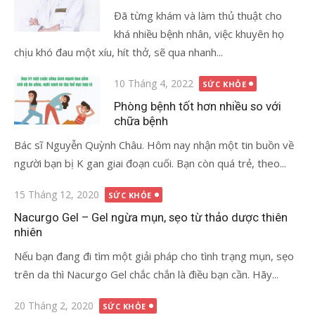
Đã từng khám và làm thủ thuật cho
khá nhiều bệnh nhân, việc khuyên họ
chịu khó đau một xíu, hít thở, sẽ qua nhanh...
Đăng
10 Tháng 4, 2022
SỨC KHỎE
vào
Phòng bệnh tốt hơn nhiều so với
chữa bệnh
Bác sĩ Nguyễn Quỳnh Châu. Hôm nay nhận một tin buồn về
người bạn bị K gan giai đoạn cuối. Bạn còn quá trẻ, theo...
Đăng
15 Tháng 12, 2020
SỨC KHỎE
vào
Nacurgo Gel – Gel ngừa mụn, sẹo từ thảo dược thiên
nhiên
Nếu bạn đang đi tìm một giải pháp cho tình trạng mụn, sẹo
trên da thì Nacurgo Gel chắc chắn là điều bạn cần. Hãy...
Đăng
20 Tháng 2, 2020
SỨC KHỎE