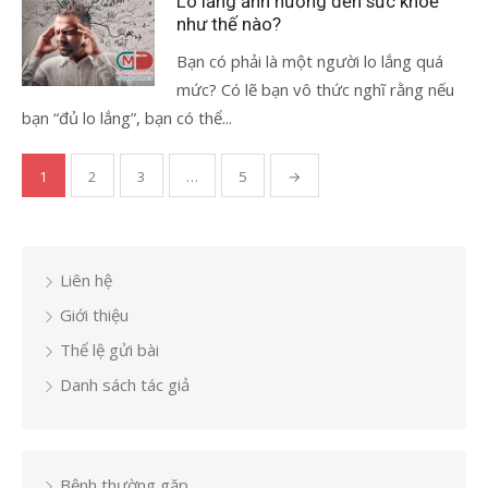
Lo lắng ảnh hưởng đến sức khoẻ
như thế nào?
Bạn có phải là một người lo lắng quá
mức? Có lẽ bạn vô thức nghĩ rằng nếu
bạn “đủ lo lắng”, bạn có thể...
Phân
1
2
3
…
5
→
trang
bài
viết
Liên hệ
Giới thiệu
Thể lệ gửi bài
Danh sách tác giả
Bệnh thường gặp