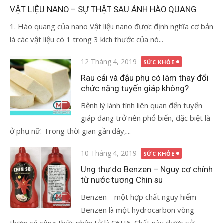
vào
VẬT LIỆU NANO – SỰ THẬT SAU ÁNH HÀO QUANG
1. Hào quang của nano Vật liệu nano được định nghĩa cơ bản
là các vật liệu có 1 trong 3 kích thước của nó...
Đăng
12 Tháng 4, 2019
SỨC KHỎE
vào
Rau cải và đậu phụ có làm thay đổi
chức năng tuyến giáp không?
Bệnh lý lành tính liên quan đến tuyến
giáp đang trở nên phổ biến, đặc biệt là
ở phụ nữ. Trong thời gian gần đây,...
Đăng
10 Tháng 4, 2019
SỨC KHỎE
vào
Ung thư do Benzen – Nguy cơ chính
từ nước tương Chin su
Benzen – một hợp chất nguy hiểm
Benzen là một hydrocarbon vòng
thơm có công thức phân tử là C6H6. Chất này được sử