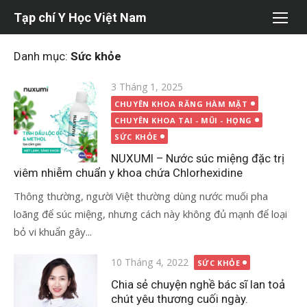
Chuyển
Tạp chí Y Học Việt Nam
tới
nội
Danh mục:
Sức khỏe
dung
Đăng
3 Tháng 1, 2025
vào
CHUYÊN KHOA RĂNG HÀM MẶT
CHUYÊN KHOA TAI - MŨI - HỌNG
SỨC KHỎE
NUXUMI – Nước súc miệng đặc trị
viêm nhiễm chuẩn y khoa chứa Chlorhexidine
Thông thường, người Việt thường dùng nước muối pha
loãng để súc miệng, nhưng cách này không đủ mạnh để loại
bỏ vi khuẩn gây...
Đăng
10 Tháng 4, 2022
SỨC KHỎE
vào
Chia sẻ chuyện nghề bác sĩ lan toả
chút yêu thương cuối ngày.