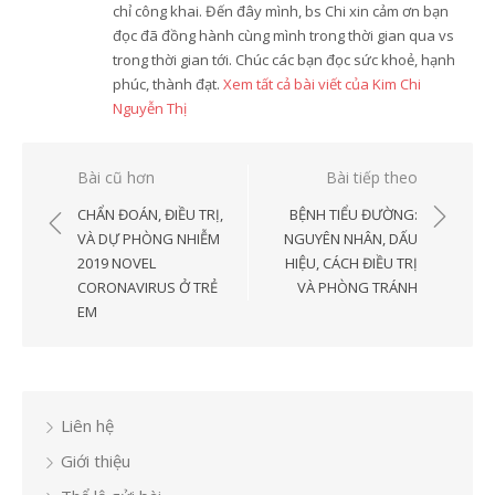
chỉ công khai. Đến đây mình, bs Chi xin cảm ơn bạn
đọc đã đồng hành cùng mình trong thời gian qua vs
trong thời gian tới. Chúc các bạn đọc sức khoẻ, hạnh
phúc, thành đạt.
Xem tất cả bài viết của Kim Chi
Nguyễn Thị
Điều
Bài cũ hơn
Bài tiếp theo
hướng
CHẨN ĐOÁN, ĐIỀU TRỊ,
BỆNH TIỂU ĐƯỜNG:
bài
VÀ DỰ PHÒNG NHIỄM
NGUYÊN NHÂN, DẤU
2019 NOVEL
HIỆU, CÁCH ĐIỀU TRỊ
viết
CORONAVIRUS Ở TRẺ
VÀ PHÒNG TRÁNH
EM
Liên hệ
Giới thiệu