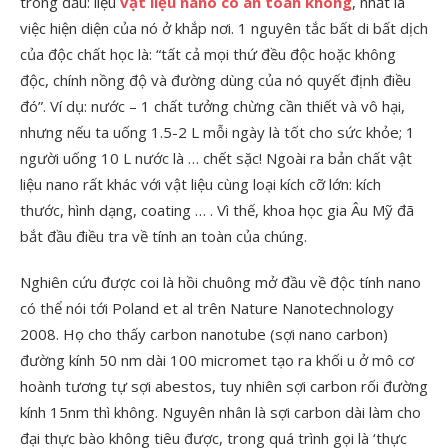
trong đầu: liệu
vật liệu nano có an toàn không
, nhất là
việc hiện diện của nó ở khắp nơi. 1 nguyên tắc bất di bất dịch
của độc chất học là: “tất cả mọi thứ đều độc hoặc không
độc, chính nồng độ và đường dùng của nó quyết định điều
đó”. Ví dụ: nước – 1 chất tưởng chừng cần thiết và vô hại,
nhưng nếu ta uống 1.5-2 L mỗi ngày là tốt cho sức khỏe; 1
người uống 10 L nước là … chết sặc! Ngoài ra bản chất vật
liệu nano rất khác với vật liệu cùng loại kích cỡ lớn: kích
thước, hình dạng, coating … . Vì thế, khoa học gia Âu Mỹ đã
bắt đầu điều tra về tính an toàn của chúng.
Nghiên cứu được coi là hồi chuông mở đầu về độc tính nano
có thể nói tới Poland et al trên Nature Nanotechnology
2008. Họ cho thấy carbon nanotube (sợi nano carbon)
đường kính 50 nm dài 100 micromet tạo ra khối u ở mô cơ
hoành tương tự sợi abestos, tuy nhiên sợi carbon rối đường
kính 15nm thì không. Nguyên nhân là sợi carbon dài làm cho
đại thực bào không tiêu được, trong quá trình gọi là ‘thực