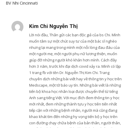
BV Nhi Cincinnati
Kim Chi Nguyễn Thị
Lời nói đầu, Thân gửi các bạn độc giả của bs Chi. Mình
muốn tâm sự một chút suy tư của một bác sĩ nghèo
nhưng lại mang trong mình một nỗi lòng đau đáu của
một người mẹ, một người phụ nữ lương thiện, muốn
giúp đỡ những người khó khăn hơn mình. Cách đây
hơn 3 năm, trước khi đại dịch covid xảy ra. Mình có lập
1 trang fb với tên Dr. Nguyễn Thị Kim Chi. Trang
chuyên dịch những bài viết hay về thông tin y học trên
Medscape, một tờ báo uy tín. Những bài viết là những
tiến bộ khoa học nhân loại được chuyển thể từ tiếng
Anh sang tiếng Việt. Với mục đích đem thông tin y học
mới nhất, đem những thành tựu y học tiên tiến nhất
tiếp cận với những bệnh nhân, người mà cũng đang
khao khát tìm đến những hy vọng tiến bộ y học trên
con đường chạy chữa bệnh của bản thân, người thân,