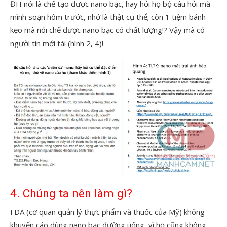
ĐH nói là chế tạo được nano bạc, hãy hỏi họ bộ câu hỏi mà
mình soạn hôm trước, nhớ là thật cụ thể; còn 1 tiệm bánh
kẹo mà nói chế được nano bạc có chất lượng!? Vậy mà có
người tin mới tài (hình 2, 4)!
4. Chúng ta nên làm gì?
FDA (cơ quan quản lý thực phẩm và thuốc của Mỹ) không
khuyến cáo dùng nano bạc đường uống, vì họ cũng không