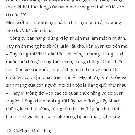
thể biết hết tác dụng của nano bạc trong cơ thể, dù là kích
cỡ nào [9].
Mình viết bài này không phải là chọc ngoáy ai cả, hy vọng
tạo được lời cảnh tỉnh:
– Công ty bán hàng: đừng vì lợi nhuận mà làm mất hình ảnh.
Tuy nhiên mong họ sẽ rút lui là rất khó, liên quan tới tiền mà.
– Tuy là người VN là dân tộc ‘anh hùng’, nhưng chúng ta chỉ
muốn ‘anh hùng’ trong thời chiến, trong chống lũ lụt, thiên
tai… Còn về sức khỏe, hãy cảnh giác tự bảo vệ mình. Dù
nước VN có chậm phát triển hơn Âu Mỹ, nhưng sức khỏe và
sinh mạng của con người mọi dân tộc là đáng quý như nhau.
– Thay vì trông đợi vào các cơ quan chức năng và cơ quan
truyền thông, chính mọi người hãy hành động, hãy share
những kiến thức đúng từ nguồn tin cậy để giúp cho chính
bạn bè và gia đình của mình không bị tiền mất, tật mang
TS.DS.Phạm Đức Hùng