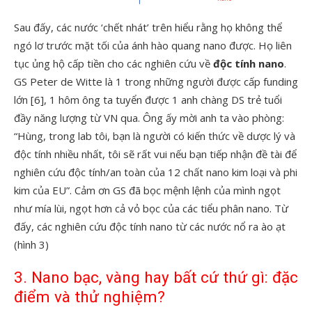
Sau đấy, các nước ‘chết nhát’ trên hiểu rằng họ không thể
ngó lơ trước mặt tối của ánh hào quang nano được. Họ liên
tục ủng hộ cấp tiền cho các nghiên cứu về
độc tính nano
.
GS Peter de Witte là 1 trong những người được cấp funding
lớn [6], 1 hôm ông ta tuyển được 1 anh chàng DS trẻ tuổi
đầy năng lượng từ VN qua. Ông ấy mời anh ta vào phòng:
“Hùng, trong lab tôi, bạn là người có kiến thức về dược lý và
độc tính nhiều nhất, tôi sẽ rất vui nếu bạn tiếp nhận đề tài để
nghiên cứu độc tính/an toàn của 12 chất nano kim loại và phi
kim của EU”. Cảm ơn GS đã bọc mệnh lệnh của mình ngọt
như mía lùi, ngọt hơn cả vỏ bọc của các tiểu phân nano. Từ
đấy, các nghiên cứu độc tính nano từ các nước nổ ra ào ạt
(hình 3)
3. Nano bạc, vàng hay bất cứ thứ gì: đặc
điểm và thử nghiệm?