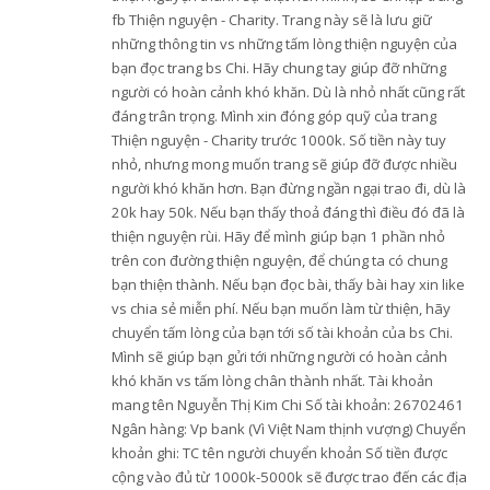
fb Thiện nguyện - Charity. Trang này sẽ là lưu giữ
những thông tin vs những tấm lòng thiện nguyện của
bạn đọc trang bs Chi. Hãy chung tay giúp đỡ những
người có hoàn cảnh khó khăn. Dù là nhỏ nhất cũng rất
đáng trân trọng. Mình xin đóng góp quỹ của trang
Thiện nguyện - Charity trước 1000k. Số tiền này tuy
nhỏ, nhưng mong muốn trang sẽ giúp đỡ được nhiều
người khó khăn hơn. Bạn đừng ngần ngại trao đi, dù là
20k hay 50k. Nếu bạn thấy thoả đáng thì điều đó đã là
thiện nguyện rùi. Hãy để mình giúp bạn 1 phần nhỏ
trên con đường thiện nguyện, để chúng ta có chung
bạn thiện thành. Nếu bạn đọc bài, thấy bài hay xin like
vs chia sẻ miễn phí. Nếu bạn muốn làm từ thiện, hãy
chuyển tấm lòng của bạn tới số tài khoản của bs Chi.
Mình sẽ giúp bạn gửi tới những người có hoàn cảnh
khó khăn vs tấm lòng chân thành nhất. Tài khoản
mang tên Nguyễn Thị Kim Chi Số tài khoản: 26702461
Ngân hàng: Vp bank (Vì Việt Nam thịnh vượng) Chuyển
khoản ghi: TC tên người chuyển khoản Số tiền được
cộng vào đủ từ 1000k-5000k sẽ được trao đến các địa