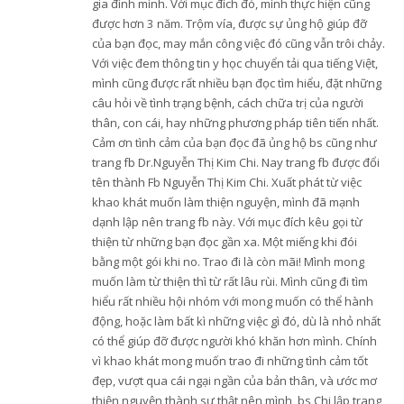
gia đình mình. Với mục đích đó, mình thực hiện cũng
được hơn 3 năm. Trộm vía, được sự ủng hộ giúp đỡ
của bạn đọc, may mắn công việc đó cũng vẫn trôi chảy.
Với việc đem thông tin y học chuyển tải qua tiếng Việt,
mình cũng được rất nhiều bạn đọc tìm hiểu, đặt những
câu hỏi về tình trạng bệnh, cách chữa trị của người
thân, con cái, hay những phương pháp tiên tiến nhất.
Cảm ơn tình cảm của bạn đọc đã ủng hộ bs cũng như
trang fb Dr.Nguyễn Thị Kim Chi. Nay trang fb được đổi
tên thành Fb Nguyễn Thị Kim Chi. Xuất phát từ việc
khao khát muốn làm thiện nguyện, mình đã mạnh
dạnh lập nên trang fb này. Với mục đích kêu gọi từ
thiện từ những bạn đọc gần xa. Một miếng khi đói
bằng một gói khi no. Trao đi là còn mãi! Mình mong
muốn làm từ thiện thì từ rất lâu rùi. Mình cũng đi tìm
hiểu rất nhiều hội nhóm với mong muốn có thể hành
động, hoặc làm bất kì những việc gì đó, dù là nhỏ nhất
có thể giúp đỡ được người khó khăn hơn mình. Chính
vì khao khát mong muốn trao đi những tình cảm tốt
đẹp, vượt qua cái ngại ngần của bản thân, và ước mơ
thiện nguyện thành sự thật nên mình, bs Chi lập trang