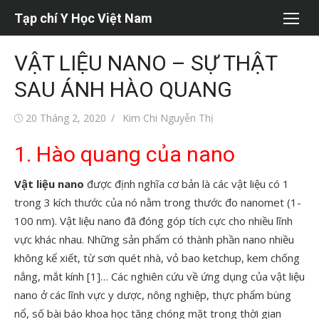
Chuyển
Tạp chí Y Học Việt Nam
tới
nội
VẬT LIỆU NANO – SỰ THẬT
dung
SAU ÁNH HÀO QUANG
Đăng
Tác
20 Tháng 2, 2020
Kim Chi Nguyễn Thị
vào
giả
1. Hào quang của nano
Vật liệu nano
được định nghĩa cơ bản là các vật liệu có 1
trong 3 kích thước của nó nằm trong thước đo nanomet (1-
100 nm). Vật liệu nano đã đóng góp tích cực cho nhiều lĩnh
vực khác nhau. Những sản phẩm có thành phần nano nhiều
không kể xiết, từ sơn quét nhà, vỏ bao ketchup, kem chống
nắng, mắt kính [1]… Các nghiên cứu về ứng dụng của vật liệu
nano ở các lĩnh vực y dược, nông nghiệp, thực phẩm bùng
nổ, số bài báo khoa học tăng chóng mặt trong thời gian