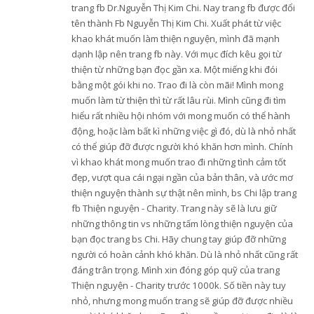
trang fb Dr.Nguyễn Thị Kim Chi. Nay trang fb được đổi
tên thành Fb Nguyễn Thị Kim Chi. Xuất phát từ việc
khao khát muốn làm thiện nguyện, mình đã mạnh
dạnh lập nên trang fb này. Với mục đích kêu gọi từ
thiện từ những bạn đọc gần xa. Một miếng khi đói
bằng một gói khi no. Trao đi là còn mãi! Mình mong
muốn làm từ thiện thì từ rất lâu rùi. Mình cũng đi tìm
hiểu rất nhiều hội nhóm với mong muốn có thể hành
động, hoặc làm bất kì những việc gì đó, dù là nhỏ nhất
có thể giúp đỡ được người khó khăn hơn mình. Chính
vì khao khát mong muốn trao đi những tình cảm tốt
đẹp, vượt qua cái ngại ngần của bản thân, và ước mơ
thiện nguyện thành sự thật nên mình, bs Chi lập trang
fb Thiện nguyện - Charity. Trang này sẽ là lưu giữ
những thông tin vs những tấm lòng thiện nguyện của
bạn đọc trang bs Chi. Hãy chung tay giúp đỡ những
người có hoàn cảnh khó khăn. Dù là nhỏ nhất cũng rất
đáng trân trọng. Mình xin đóng góp quỹ của trang
Thiện nguyện - Charity trước 1000k. Số tiền này tuy
nhỏ, nhưng mong muốn trang sẽ giúp đỡ được nhiều