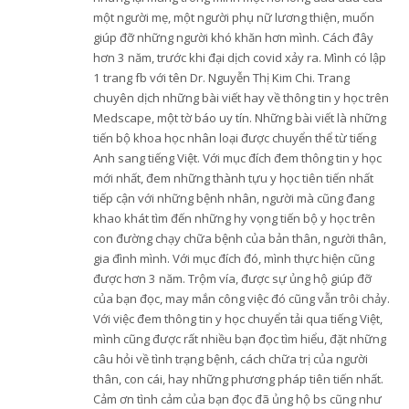
một người mẹ, một người phụ nữ lương thiện, muốn
giúp đỡ những người khó khăn hơn mình. Cách đây
hơn 3 năm, trước khi đại dịch covid xảy ra. Mình có lập
1 trang fb với tên Dr. Nguyễn Thị Kim Chi. Trang
chuyên dịch những bài viết hay về thông tin y học trên
Medscape, một tờ báo uy tín. Những bài viết là những
tiến bộ khoa học nhân loại được chuyển thể từ tiếng
Anh sang tiếng Việt. Với mục đích đem thông tin y học
mới nhất, đem những thành tựu y học tiên tiến nhất
tiếp cận với những bệnh nhân, người mà cũng đang
khao khát tìm đến những hy vọng tiến bộ y học trên
con đường chạy chữa bệnh của bản thân, người thân,
gia đình mình. Với mục đích đó, mình thực hiện cũng
được hơn 3 năm. Trộm vía, được sự ủng hộ giúp đỡ
của bạn đọc, may mắn công việc đó cũng vẫn trôi chảy.
Với việc đem thông tin y học chuyển tải qua tiếng Việt,
mình cũng được rất nhiều bạn đọc tìm hiểu, đặt những
câu hỏi về tình trạng bệnh, cách chữa trị của người
thân, con cái, hay những phương pháp tiên tiến nhất.
Cảm ơn tình cảm của bạn đọc đã ủng hộ bs cũng như