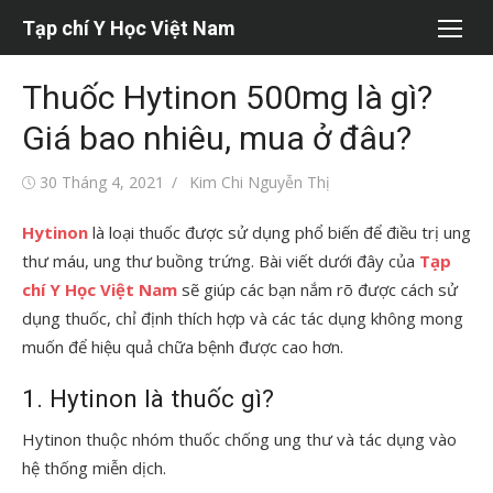
Chuyển
Tạp chí Y Học Việt Nam
tới
nội
Thuốc Hytinon 500mg là gì?
dung
Giá bao nhiêu, mua ở đâu?
Đăng
Tác
30 Tháng 4, 2021
Kim Chi Nguyễn Thị
vào
giả
Hytinon
là loại thuốc được sử dụng phổ biến để điều trị ung
thư máu, ung thư buồng trứng. Bài viết dưới đây của
Tạp
chí Y Học Việt Nam
sẽ giúp các bạn nắm rõ được cách sử
dụng thuốc, chỉ định thích hợp và các tác dụng không mong
muốn để hiệu quả chữa bệnh được cao hơn.
1. Hytinon là thuốc gì?
Hytinon thuộc nhóm thuốc chống ung thư và tác dụng vào
hệ thống miễn dịch.