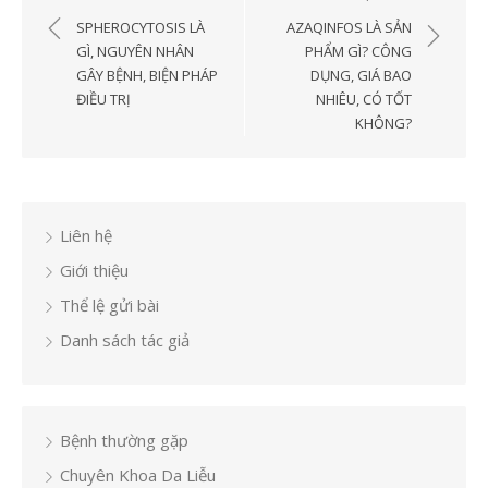
hướng
SPHEROCYTOSIS LÀ
AZAQINFOS LÀ SẢN
bài
GÌ, NGUYÊN NHÂN
PHẨM GÌ? CÔNG
GÂY BỆNH, BIỆN PHÁP
DỤNG, GIÁ BAO
viết
ĐIỀU TRỊ
NHIÊU, CÓ TỐT
KHÔNG?
Liên hệ
Giới thiệu
Thể lệ gửi bài
Danh sách tác giả
Bệnh thường gặp
Chuyên Khoa Da Liễu