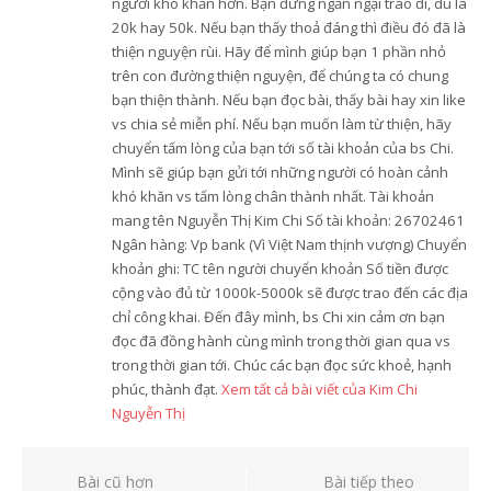
người khó khăn hơn. Bạn đừng ngần ngại trao đi, dù là
20k hay 50k. Nếu bạn thấy thoả đáng thì điều đó đã là
thiện nguyện rùi. Hãy để mình giúp bạn 1 phần nhỏ
trên con đường thiện nguyện, để chúng ta có chung
bạn thiện thành. Nếu bạn đọc bài, thấy bài hay xin like
vs chia sẻ miễn phí. Nếu bạn muốn làm từ thiện, hãy
chuyển tấm lòng của bạn tới số tài khoản của bs Chi.
Mình sẽ giúp bạn gửi tới những người có hoàn cảnh
khó khăn vs tấm lòng chân thành nhất. Tài khoản
mang tên Nguyễn Thị Kim Chi Số tài khoản: 26702461
Ngân hàng: Vp bank (Vì Việt Nam thịnh vượng) Chuyển
khoản ghi: TC tên người chuyển khoản Số tiền được
cộng vào đủ từ 1000k-5000k sẽ được trao đến các địa
chỉ công khai. Đến đây mình, bs Chi xin cảm ơn bạn
đọc đã đồng hành cùng mình trong thời gian qua vs
trong thời gian tới. Chúc các bạn đọc sức khoẻ, hạnh
phúc, thành đạt.
Xem tất cả bài viết của Kim Chi
Nguyễn Thị
Điều
Bài cũ hơn
Bài tiếp theo