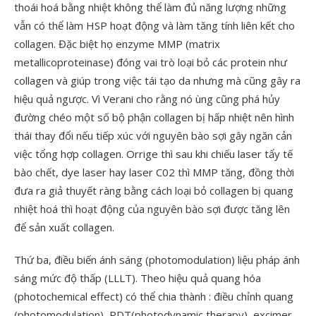
thoái hoá bằng nhiệt không thể làm đủ năng lượng những
vẫn có thể làm HSP hoạt động và làm tăng tính liên kết cho
collagen. Đặc biệt họ enzyme MMP (matrix
metallicoproteinase) đóng vai trò loại bỏ các protein như
collagen và giúp trong việc tái tạo da nhưng mà cũng gây ra
hiệu quả ngược. Vì Verani cho rằng nó ùng cũng phá hủy
đường chéo một số bộ phận collagen bị hấp nhiệt nên hình
thái thay đổi nếu tiếp xúc với nguyên bào sợi gây ngăn cản
việc tổng hợp collagen. Orrige thì sau khi chiếu laser tẩy tế
bào chết, dye laser hay laser C02 thì MMP tăng, đồng thời
đưa ra giả thuyết ràng bằng cách loại bỏ collagen bị quang
nhiệt hoá thì hoạt động của nguyên bào sợi được tăng lên
để sản xuất collagen.
Thứ ba, điều biến ánh sáng (photomodulation) liệu pháp ánh
sáng mức độ thấp (LLLT). Theo hiệu quả quang hóa
(photochemical effect) có thể chia thành : điều chỉnh quang
(photomodulation), PDT(photodynamic therapy), excimer