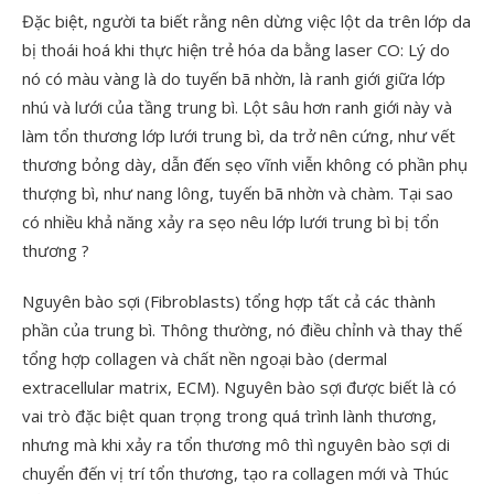
Đặc biệt, người ta biết rằng nên dừng việc lột da trên lớp da
bị thoái hoá khi thực hiện trẻ hóa da bằng laser CO: Lý do
nó có màu vàng là do tuyến bã nhờn, là ranh giới giữa lớp
nhú và lưới của tầng trung bì. Lột sâu hơn ranh giới này và
làm tổn thương lớp lưới trung bì, da trở nên cứng, như vết
thương bỏng dày, dẫn đến sẹo vĩnh viễn không có phần phụ
thượng bì, như nang lông, tuyến bã nhờn và chàm. Tại sao
có nhiều khả năng xảy ra sẹo nêu lớp lưới trung bì bị tổn
thương ?
Nguyên bào sợi (Fibroblasts) tổng hợp tất cả các thành
phần của trung bì. Thông thường, nó điều chỉnh và thay thế
tổng hợp collagen và chất nền ngoại bào (dermal
extracellular matrix, ECM). Nguyên bào sợi được biết là có
vai trò đặc biệt quan trọng trong quá trình lành thương,
nhưng mà khi xảy ra tổn thương mô thì nguyên bào sợi di
chuyển đến vị trí tổn thương, tạo ra collagen mới và Thúc