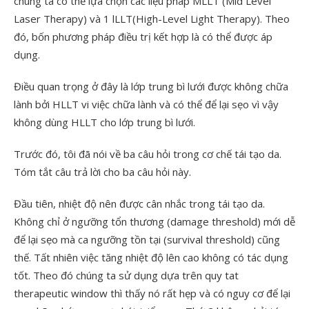
chúng ta có thể lựa chọn các liệu pháp MLLT (Mid Level
Laser Therapy) và 1 lLLT(High-Level Light Therapy). Theo
đó, bốn phương pháp điều trị kết hợp là có thể được áp
dụng.
Điều quan trọng ở đây là lớp trung bì lưới được không chữa
lành bởi HLLT vi việc chữa lành và có thể để lại sẹo vì vậy
không dùng HLLT cho lớp trung bì lưới.
Trước đó, tôi đã nói về ba câu hỏi trong cơ chế tái tạo da.
Tóm tắt câu trả lời cho ba câu hỏi này.
Đầu tiên, nhiệt độ nên được cân nhắc trong tái tạo da.
Không chỉ ở ngưỡng tổn thương (damage threshold) mới dễ
để lại sẹo mà ca ngưỡng tồn tại (survival threshold) cũng
thế. Tất nhiên việc tăng nhiệt độ lên cao không có tác dụng
tốt. Theo đó chúng ta sử dụng dựa trên quy tat
therapeutic window thì thấy nó rất hẹp và có nguy cơ để lại