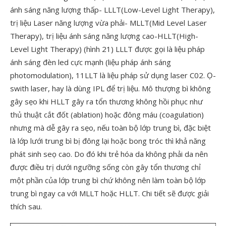
ánh sáng năng lượng thấp- LLLT(Low-Level Light Therapy),
trị liệu Laser năng lượng vừa phải- MLLT(Mid Level Laser
Therapy), trị liệu ánh sáng năng lượng cao-HLLT(High-
Level Light Therapy) (hình 21) LLLT được gọi là liệu pháp
ánh sáng đèn led cực mạnh (liệu pháp ánh sáng
photomodulation), 11LLT là liệu pháp sử dụng laser C02. Ọ-
swith laser, hay là dùng IPL để trị liệu. Mô thượng bì không
gây sẹo khi HLLT gây ra tổn thương không hồi phục như
thủ thuật cắt đốt (ablation) hoặc đông máu (coagulation)
nhưng mà dễ gây ra sẹo, nếu toàn bộ lớp trung bì, đặc biệt
là lớp lưới trung bì bị đông lại hoặc bong tróc thì khả năng
phát sinh seọ cao. Do đó khi trẻ hóa da không phải da nên
được điều trị dưới ngưỡng sống còn gây tổn thương chỉ
một phần của lớp trung bì chứ không nên làm toàn bộ lớp
trung bì ngay ca với MLLT hoặc HLLT. Chi tiết sẽ được giải
thích sau.