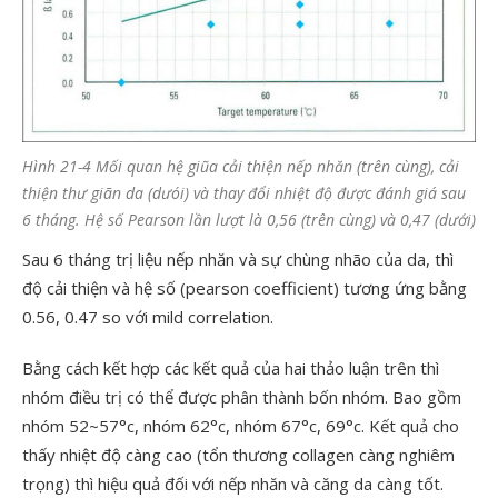
Hình 21-4 Mối quan hệ giũa cải thiện nếp nhăn (trên cùng), cải
thiện thư giãn da (dưói) và thay đổi nhiệt độ được đánh giá sau
6 tháng. Hệ số Pearson lần lượt là 0,56 (trên cùng) và 0,47 (dưới)
Sau 6 tháng trị liệu nếp nhăn và sự chùng nhão của da, thì
độ cải thiện và hệ số (pearson coefficient) tương ứng bằng
0.56, 0.47 so với mild correlation.
Bằng cách kết hợp các kết quả của hai thảo luận trên thì
nhóm điều trị có thể được phân thành bốn nhóm. Bao gồm
nhóm 52~57°c, nhóm 62°c, nhóm 67°c, 69°c. Kết quả cho
thấy nhiệt độ càng cao (tổn thương collagen càng nghiêm
trọng) thì hiệu quả đối với nếp nhăn và căng da càng tốt.