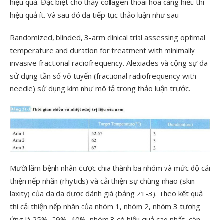
hiệu quả. Đặc biệt cho thấy collagen thoái hoá càng hiều thì
hiệu quả ít. Và sau đó đã tiếp tục thảo luận như sau
Randomized, blinded, 3-arm clinical trial assessing optimal
temperature and duration for treatment with minimally
invasive fractional radiofrequency. Alexiades và cộng sự đã
sử dụng tần số vô tuyến (fractional radiofrequency with
needle) sử dụng kim như mô tả trong thảo luận trước.
Mười lăm bệnh nhân được chia thành ba nhóm và mức độ cải
thiện nếp nhăn (rhytids) và cải thiện sự chùng nhão (skin
laxity) của da đã được đánh giá (bảng 21-3). Theo kết quả
thì cải thiện nếp nhăn của nhóm 1, nhóm 2, nhóm 3 tương
ứng là 25%, 29%, 40%, nhóm 3 có hiệu quả cao nhất, còn