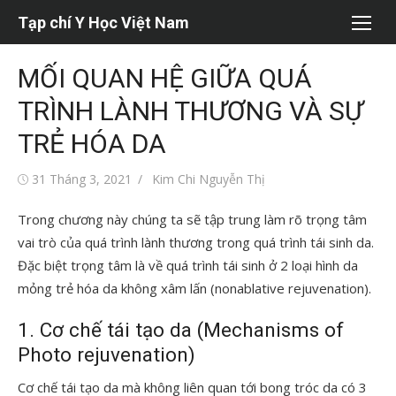
Chuyển
Tạp chí Y Học Việt Nam
tới
nội
MỐI QUAN HỆ GIỮA QUÁ
dung
TRÌNH LÀNH THƯƠNG VÀ SỰ
TRẺ HÓA DA
Đăng
Tác
31 Tháng 3, 2021
Kim Chi Nguyễn Thị
vào
giả
Trong chương này chúng ta sẽ tập trung làm rõ trọng tâm
vai trò của quá trình lành thương trong quá trình tái sinh da.
Đặc biệt trọng tâm là về quá trình tái sinh ở 2 loại hình da
mỏng trẻ hóa da không xâm lấn (nonablative rejuvenation).
1. Cơ chế tái tạo da (Mechanisms of
Photo rejuvenation)
Cơ chế tái tạo da mà không liên quan tới bong tróc da có 3