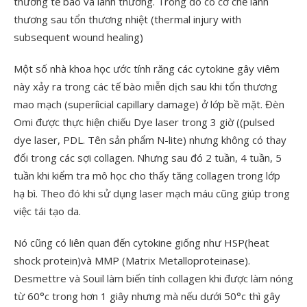
thương tế bào và lành thương. Trong đó có cơ chế lành
thương sau tổn thương nhiệt (thermal injury with
subsequent wound healing)
Một số nhà khoa học ước tính răng các cytokine gây viêm
này xảy ra trong các tế bào miễn dịch sau khi tổn thương
mao mạch (superíìcial capillary damage) ở lớp bề mặt. Đèn
Omi được thực hiện chiếu Dye laser trong 3 giờ ((pulsed
dye laser, PDL. Tên sản phẩm N-lite) nhưng không có thay
đổi trong các sợi collagen. Nhưng sau đó 2 tuần, 4 tuần, 5
tuần khi kiểm tra mô học cho thấy tăng collagen trong lớp
hạ bì. Theo đó khi sử dụng laser mạch máu cũng giúp trong
việc tái tạo da.
Nó cũng có liên quan đến cytokine giống như HSP(heat
shock protein)và MMP (Matrix Metalloproteinase).
Desmettre và Souil làm biến tính collagen khi được làm nóng
từ 60°c trong hơn 1 giây nhưng mà nếu dưới 50°c thì gây