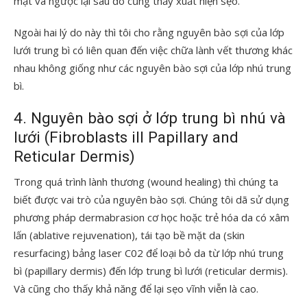
mặt và ngược lại sau đó cũng thấy xuất hiện sẹo.
Ngoài hai lý do này thì tôi cho rằng nguyên bào sợi của lớp
lưới trung bì có liên quan đến việc chữa lành vết thương khác
nhau không giống như các nguyên bào sợi của lớp nhú trung
bì.
4. Nguyên bào sợi ở lớp trung bì nhú và
lưới (Fibroblasts ill Papillary and
Reticular Dermis)
Trong quá trình lành thương (wound healing) thì chúng ta
biết được vai trò của nguyên bào sợi. Chúng tôi dã sử dụng
phương pháp dermabrasion cơ học hoặc trẻ hóa da có xâm
lấn (ablative rejuvenation), tái tạo bề mặt da (skin
resurfacing) bảng laser C02 để loại bỏ da từ lớp nhú trung
bì (papillary dermis) đến lớp trung bì lưới (reticular dermis).
Và cũng cho thấy khả năng để lại sẹo vĩnh viễn là cao.