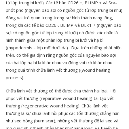
từ lớp trung bì lưới). Các tế bào CD26 +, BLIMP + và Sca-
phốt pho (nguyên bào sợi có nguồn gốc từ lớp trung bì nhú)
đóng vai trò quan trọng trong sự hình thành nang lông,
trong khi các tế bào CD26-. BLIMP-và DLK1 + (nguyên bào
sợi có nguồn gốc từ lớp trung bì lưới) nó được xác nhận là
hình thành giữa một phần lớp trung bì lưới và hạ bì
((hypodermis – lớp mỡ dưới da) . Dựa trên những phát hiện
trên, có thể gia định rằng nguồn gốc của nguyên bào sợi
của hai lớp hạ bì là khác nhau và đóng vai trò khác nhau
trong quá trình chữa lành vết thương ((wound healing
process).
Chữa lành vết thương có thể được chia thành hai loại. Hồi
phục vết thương (reparative wound healing) tái tạo vết
thương (regenerative wound healing). Chữa lành vềt
thương là sự chữa lành hồi phục các tổn thương chẳng hạn
như sẹo bỏng (burn scar), những vết thương để lại sẹo và
mô cũng như thành phản khác như nang lông, và tuyến bã