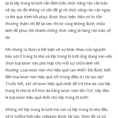
lại là lớp trung bì lưới vẫn đảm bảo chức năng rào cản bảo
vệ da, do đó không có vấn đề gì về chức năng rào cản ngay
ca khi quá trình hồi phục được thực hiện. Nêu nó bị tổn
thương thậm chí để lại sẹo thì nó cùng không được chữa
lành để phục hồi nhanh chống chức năng là hàng rào bảo vệ
da.
Khi chúng ta đưa ra kết luận về sự khác nhau của nguyên
bào sợi ở trung bì nhú và lớp trung bì lưới ứng dụng vào việc
chọn loại laser nào phù hợp cho mỗi sự chữa lành vết
thương. Loại laser nào cho hiệu quả cao nhất? Đã được biết
đến loại laser nào hiệu quả tốt trong điều trị tái tạo da?
Trước hết, xét về laser hiệu quả nhất để trẻ hóa da của lớp
trung bì nhú là trẻ hóa da bằng laser xâm lấn C02. Vậy đâu
là loại laser hiệu quả nhất cho lớp trung bì lưới?
Không chỉ lớp trung bì lưới mà còn cả lớp trung bì nhú đều
sẽ lý tưởng hơn nếu collagen được tái tạo, theo đó ta sử