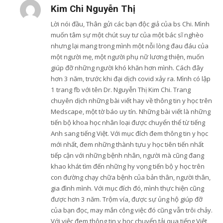
Kim Chi Nguyễn Thị
Lời nói đầu, Thân gửi các bạn độc giả của bs Chi. Mình
muốn tâm sự một chút suy tư của một bác sĩ nghèo
nhưng lại mang trong mình một nỗi lòng đau đáu của
một người mẹ, một người phụ nữ lương thiện, muốn
giúp đỡ những người khó khăn hơn mình. Cách đây
hơn 3 năm, trước khi đại dịch covid xảy ra. Mình có lập
1 trang fb với tên Dr. Nguyễn Thị Kim Chi. Trang
chuyên dịch những bài viết hay về thông tin y học trên
Medscape, một tờ báo uy tín. Những bài viết là những
tiến bộ khoa học nhân loại được chuyển thể từ tiếng
Anh sang tiếng Việt. Với mục đích đem thông tin y học
mới nhất, đem những thành tựu y học tiên tiến nhất
tiếp cận với những bệnh nhân, người mà cũng đang
khao khát tìm đến những hy vọng tiến bộ y học trên
con đường chạy chữa bệnh của bản thân, người thân,
gia đình mình. Với mục đích đó, mình thực hiện cũng
được hơn 3 năm. Trộm vía, được sự ủng hộ giúp đỡ
của bạn đọc, may mắn công việc đó cũng vẫn trôi chảy.
Với việc đem thông tin y học chuyển tải qua tiếng Việt,