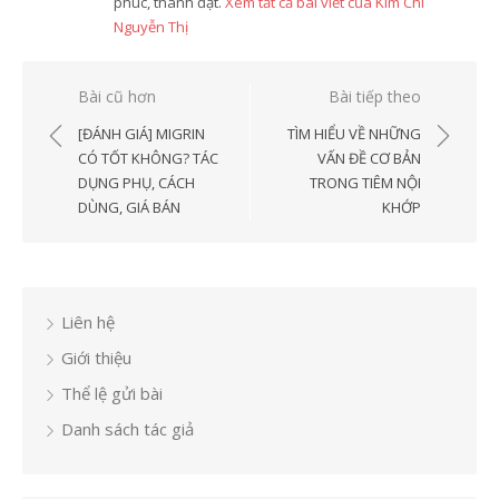
phúc, thành đạt.
Xem tất cả bài viết của Kim Chi
Nguyễn Thị
Điều
Bài cũ hơn
Bài tiếp theo
hướng
[ĐÁNH GIÁ] MIGRIN
TÌM HIỂU VỀ NHỮNG
bài
CÓ TỐT KHÔNG? TÁC
VẤN ĐỀ CƠ BẢN
DỤNG PHỤ, CÁCH
TRONG TIÊM NỘI
viết
DÙNG, GIÁ BÁN
KHỚP
Liên hệ
Giới thiệu
Thể lệ gửi bài
Danh sách tác giả