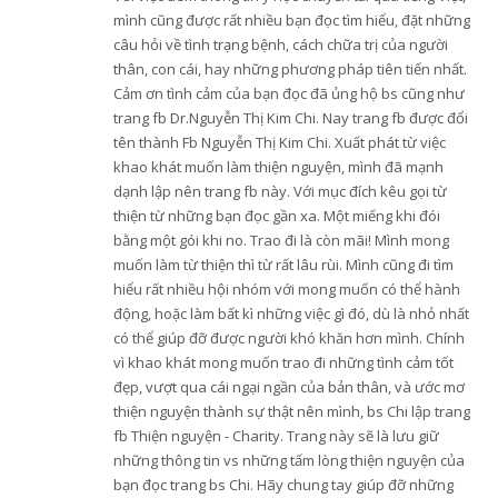
mình cũng được rất nhiều bạn đọc tìm hiểu, đặt những
câu hỏi về tình trạng bệnh, cách chữa trị của người
thân, con cái, hay những phương pháp tiên tiến nhất.
Cảm ơn tình cảm của bạn đọc đã ủng hộ bs cũng như
trang fb Dr.Nguyễn Thị Kim Chi. Nay trang fb được đổi
tên thành Fb Nguyễn Thị Kim Chi. Xuất phát từ việc
khao khát muốn làm thiện nguyện, mình đã mạnh
dạnh lập nên trang fb này. Với mục đích kêu gọi từ
thiện từ những bạn đọc gần xa. Một miếng khi đói
bằng một gói khi no. Trao đi là còn mãi! Mình mong
muốn làm từ thiện thì từ rất lâu rùi. Mình cũng đi tìm
hiểu rất nhiều hội nhóm với mong muốn có thể hành
động, hoặc làm bất kì những việc gì đó, dù là nhỏ nhất
có thể giúp đỡ được người khó khăn hơn mình. Chính
vì khao khát mong muốn trao đi những tình cảm tốt
đẹp, vượt qua cái ngại ngần của bản thân, và ước mơ
thiện nguyện thành sự thật nên mình, bs Chi lập trang
fb Thiện nguyện - Charity. Trang này sẽ là lưu giữ
những thông tin vs những tấm lòng thiện nguyện của
bạn đọc trang bs Chi. Hãy chung tay giúp đỡ những