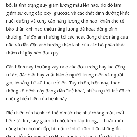
bộ, là tình trạng suy giảm lượng máu lên não, do đó làm
giảm sự cung cấp oxy, glucose và các chất dinh dưỡng khác
nuôi dưỡng và cung cấp năng lượng cho não, khiến cho tế
bào thần kinh não thiếu năng lượng để hoạt động bình
thường. Từ đó ảnh hưởng tới các hoạt động chức năng của
não và dẫn đến ảnh hưởng thần kinh của các bộ phận khác
thậm chí gây nên đột quỵ.
Căn bệnh này thường xảy ra ở các đối tượng hay lao động
trí óc, đặc biệt hay xuất hiện ở người trung niên và người
già, khoảng từ 40 tuổi trở lên. Tuy nhiên, hiện nay, theo
thống kê bệnh này đang dần “trẻ hóa”, nhiều người trẻ đã có
những biểu hiện của bệnh này.
Biểu hiện của bệnh có thể ở mức nhẹ như chóng mặt, mất
hết sức lực, suy giảm trí nhớ, kém tập trung, … hoặc mức
nặng hơn như nói lắp, bị mất trí nhớ, tâm thần không ổn
định, dễ nổi nóng và có khả năng bị đột quỵ dẫn đến tàn tật