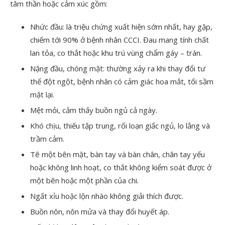
tâm thần hoặc cảm xúc gồm:
Nhức đầu: là triệu chứng xuất hiện sớm nhất, hay gặp,
chiếm tới 90% ở bệnh nhân CCCI. Đau mang tính chất
lan tỏa, co thắt hoặc khu trú vùng chẩm gáy – trán.
Nặng đầu, chóng mặt: thường xảy ra khi thay đổi tư
thế đột ngột, bệnh nhân có cảm giác hoa mắt, tối sầm
mặt lại.
Mệt mỏi, cảm thấy buồn ngủ cả ngày.
Khó chịu, thiếu tập trung, rối loạn giấc ngủ, lo lắng và
trầm cảm.
Tê một bên mặt, bàn tay và bàn chân, chân tay yếu
hoặc không linh hoạt, co thắt không kiểm soát được ở
một bên hoặc một phần của chi.
Ngất xỉu hoặc lộn nhào không giải thích được.
Buồn nôn, nôn mửa và thay đổi huyết áp.