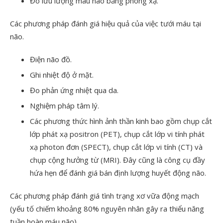
Đo lưu lượng máu não bằng phóng xạ.
Các phương pháp đánh giá hiệu quả của việc tưới máu tại
não.
Điện não đồ.
Ghi nhiệt độ ở mặt.
Đo phản ứng nhiệt qua da.
Nghiệm pháp tâm lý.
Các phương thức hình ảnh thần kinh bao gồm chụp cắt
lớp phát xạ positron (PET), chụp cắt lớp vi tính phát
xạ photon đơn (SPECT), chụp cắt lớp vi tính (CT) và
chụp cộng hưởng từ (MRI). Đây cũng là công cụ đầy
hứa hẹn để đánh giá bán định lượng huyết động não.
Các phương pháp đánh giá tình trạng xơ vữa động mạch
(yếu tố chiếm khoảng 80% nguyên nhân gây ra thiểu năng
tuần hoàn máu não).