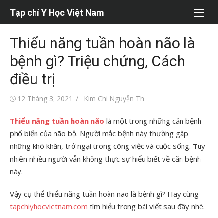
Chuyển
Tạp chí Y Học Việt Nam
tới
nội
Thiểu năng tuần hoàn não là
dung
bệnh gì? Triệu chứng, Cách
điều trị
Đăng
Tác
12 Tháng 3, 2021
Kim Chi Nguyễn Thị
vào
giả
Thiểu năng tuần hoàn não
là một trong những căn bệnh
phổ biến của não bộ. Người mắc bệnh này thường gặp
những khó khăn, trở ngại trong công việc và cuộc sống. Tuy
nhiên nhiều người vẫn không thực sự hiểu biết về căn bệnh
này.
Vậy cụ thể thiểu năng tuần hoàn não là bệnh gì? Hãy cùng
tapchiyhocvietnam.com
tìm hiểu trong bài viết sau đây nhé.