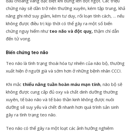
đầu choáng váng đặc biệt khi đứng lên đột ngột. Các triệu
chứng này sẽ dần trở nên thường xuyên, kém tập trung, khả
năng ghi nhớ suy giảm, kém tư duy, rối loạn tính cách, … nếu
không được điều trị kịp thời có thể gây ra một số biến
chứng nguy hiểm như
teo não và đột quỵ,
thậm chí dẫn
đến tử vong.
Biến chứng teo não
Teo não là tình trạng thoái hóa tự nhiên của não bộ, thường
xuất hiện ở người già và sớm hơn ở những bệnh nhân CCCI.
Khi mắc
thiểu năng tuần hoàn máu mạn tính
, não bộ sẽ
không được cung cấp đủ oxy và chất dinh dưỡng thường
xuyên, tế bào não và tế bào thần kinh không được nuôi
dưỡng sẽ suy yếu và chết đi nhanh hơn quá trình sản sinh
gây ra tình trạng teo não.
Teo não có thể gây ra một loạt các ảnh hưởng nghiêm