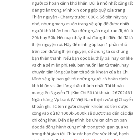
người có hoàn cảnh khó khăn. Dù là nhỏ nhất cũng rất
đáng trân trọng. Mình xin đóng góp quỹ của trang
Thiện nguyện - Charity trước 1000k. Số tiền này tuy
nhỏ, nhưng mong muốn trang sẽ giúp đỡ được nhiều
người khó khăn hơn. Bạn đừng ngần ngại trao đi, dù là
20k hay 50k. Nếu bạn thấy thoả đáng thì điều đó đã là
thiện nguyện rùi. Hãy để mình giúp bạn 1 phần nhỏ
trên con đường thiện nguyện, để chúng ta có chung
bạn thiện thành. Nếu bạn đọc bài, thấy bài hay xin like
vs chia sẻ miễn phí. Nếu bạn muốn làm từ thiện, hãy
chuyển tấm lòng của bạn tới số tài khoản của bs Chi.
Mình sẽ giúp bạn gửi tới những người có hoàn cảnh
khó khăn vs tấm lòng chân thành nhất. Tài khoản
mang tên Nguyễn Thị Kim Chi Số tài khoản: 26702461
Ngân hàng: Vp bank (Vì Việt Nam thịnh vượng) Chuyển
khoản ghi: TC tên người chuyển khoản Số tiền được
cộng vào đủ từ 1000k-5000k sẽ được trao đến các địa
chỉ công khai. Đến đây mình, bs Chi xin cảm ơn bạn
đọc đã đồng hành cùng mình trong thời gian qua vs
trong thời gian tới. Chúc các bạn đọc sức khoẻ, hạnh