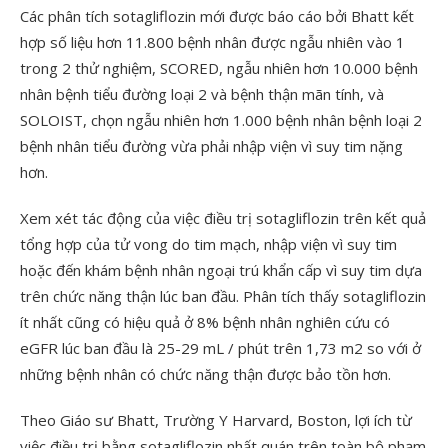
Các phân tích sotagliflozin mới được báo cáo bởi Bhatt kết
hợp số liệu hơn 11.800 bệnh nhân được ngẫu nhiên vào 1
trong 2 thử nghiệm, SCORED, ngẫu nhiên hơn 10.000 bệnh
nhân bệnh tiểu đường loại 2 và bệnh thận mãn tính, và
SOLOIST, chọn ngẫu nhiên hơn 1.000 bệnh nhân bệnh loại 2
bệnh nhân tiểu đường vừa phải nhập viện vì suy tim nặng
hơn.
Xem xét tác động của việc điều trị sotagliflozin trên kết quả
tổng hợp của tử vong do tim mạch, nhập viện vì suy tim
hoặc đến khám bệnh nhân ngoại trú khẩn cấp vì suy tim dựa
trên chức năng thận lúc ban đầu. Phân tích thấy sotagliflozin
ít nhất cũng có hiệu quả ở 8% bệnh nhân nghiên cứu có
eGFR lúc ban đầu là 25-29 mL / phút trên 1,73 m2 so với ở
những bệnh nhân có chức năng thận được bảo tồn hơn.
Theo Giáo sư Bhatt, Trường Y Harvard, Boston, lợi ích từ
việc điều trị bằng sotagliflozin nhất quán trên toàn bộ phạm