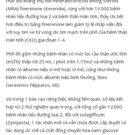
chất đối kháng thụ thể mineralocorticoid không steroid
(MRA) finerenone (Kerendia), cùng với hơn 13.000 bệnh
nhân tiểu đường loại 2 và bệnh thận mãn tính, thấy chi tiết
hơn điều trị bằng finerenone làm giảm tỷ lệ nhập viện đối
với suy tim và tử vong do tim mạch trên phổ của bệnh thận
mãn tính (CKD) giai đoạn 1-4.
Phổ đó gồm những bệnh nhân có mức lọc cầu thận ước tính
(eGFR) thấp tới 25 mL / phút trên 1,73m2 và những bệnh
nhân có albumin niệu vi mô hoặc vĩ mô, cũng như những
bệnh nhân có mức albumin niệu bình thường, theo
Gerasimos Filippatos, MD.
Và trong 1 báo cáo riêng biệt, không liên quan, số liệu kết
hợp từ 2 thử nghiệm quan trọng, với tổng số gần 12.000
bệnh nhân tiểu đường loại 2, đối với sotagliflozin
(Zynquista), 1 tác nhân mới và vẫn chưa được cấp duyệt có
tác dụng ức chế cả chất đồng chuyển hóa natri-glucose