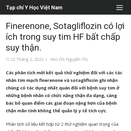
Chuyển
Tạp chí Y Học Việt Nam
tới
nội
Finerenone, Sotagliflozin có lợi
dung
ích trong suy tim HF bất chấp
suy thận.
Đăng
Tác
22 Tháng 2, 2022
Kim Chi Nguyễn Thị
vào
giả
Các phân tích mới kết quả thử nghiệm đối với các tác
nhân tim mạch finerenone và sotagliflozin ghi nhận
chúng có tác dụng nhất quán đối với bệnh suy tim ở
những bệnh nhân có chức năng thận đa dạng, càng
bác bỏ quan điểm các giai đoạn nặng hơn của bệnh
thận mãn tính không thể quản lý y tế tích cực.
Phân tích số liệu kết hợp từ 2 thử nghiệm quan trọng của