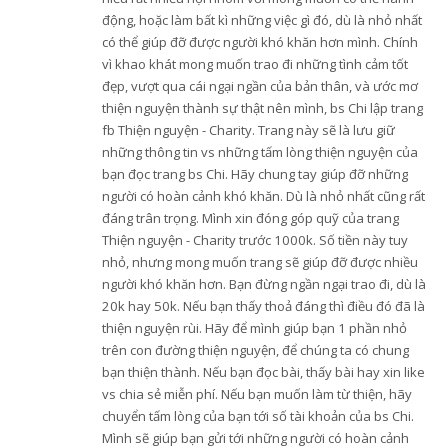
động, hoặc làm bất kì những việc gì đó, dù là nhỏ nhất
có thể giúp đỡ được người khó khăn hơn mình. Chính
vì khao khát mong muốn trao đi những tình cảm tốt
đẹp, vượt qua cái ngại ngần của bản thân, và ước mơ
thiện nguyện thành sự thật nên mình, bs Chi lập trang
fb Thiện nguyện - Charity. Trang này sẽ là lưu giữ
những thông tin vs những tấm lòng thiện nguyện của
bạn đọc trang bs Chi. Hãy chung tay giúp đỡ những
người có hoàn cảnh khó khăn. Dù là nhỏ nhất cũng rất
đáng trân trọng. Mình xin đóng góp quỹ của trang
Thiện nguyện - Charity trước 1000k. Số tiền này tuy
nhỏ, nhưng mong muốn trang sẽ giúp đỡ được nhiều
người khó khăn hơn. Bạn đừng ngần ngại trao đi, dù là
20k hay 50k. Nếu bạn thấy thoả đáng thì điều đó đã là
thiện nguyện rùi. Hãy để mình giúp bạn 1 phần nhỏ
trên con đường thiện nguyện, để chúng ta có chung
bạn thiện thành. Nếu bạn đọc bài, thấy bài hay xin like
vs chia sẻ miễn phí. Nếu bạn muốn làm từ thiện, hãy
chuyển tấm lòng của bạn tới số tài khoản của bs Chi.
Mình sẽ giúp bạn gửi tới những người có hoàn cảnh