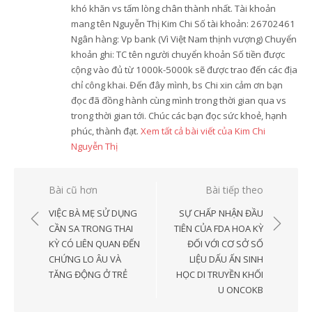
khó khăn vs tấm lòng chân thành nhất. Tài khoản
mang tên Nguyễn Thị Kim Chi Số tài khoản: 26702461
Ngân hàng: Vp bank (Vì Việt Nam thịnh vượng) Chuyển
khoản ghi: TC tên người chuyển khoản Số tiền được
cộng vào đủ từ 1000k-5000k sẽ được trao đến các địa
chỉ công khai. Đến đây mình, bs Chi xin cảm ơn bạn
đọc đã đồng hành cùng mình trong thời gian qua vs
trong thời gian tới. Chúc các bạn đọc sức khoẻ, hạnh
phúc, thành đạt.
Xem tất cả bài viết của Kim Chi
Nguyễn Thị
Điều
Bài cũ hơn
Bài tiếp theo
hướng
VIỆC BÀ MẸ SỬ DỤNG
SỰ CHẤP NHẬN ĐẦU
bài
CẦN SA TRONG THAI
TIÊN CỦA FDA HOA KỲ
KỲ CÓ LIÊN QUAN ĐẾN
ĐỐI VỚI CƠ SỞ SỐ
viết
CHỨNG LO ÂU VÀ
LIỆU DẤU ẤN SINH
TĂNG ĐỘNG Ở TRẺ
HỌC DI TRUYỀN KHỐI
U ONCOKB