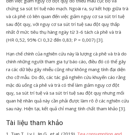
đến việc giảm nguy cơ đột quỵ do thiếu máu cục bộ và
chứng sa sút trí tuệ não mạch. Ngoài ra, sự kết hợp giữa trà
và cà phê có liên quan đến việc giảm nguy cơ sa sút trí tuệ
sau đột quỵ, với nguy cơ sa sút trí tuệ sau đột quỵ thấp
nhất ở mức tiêu thụ hàng ngày từ 3-6 tách cà phê và trà
(HR 0,52, 95% CI 0,32 đến 0,83; P = 0,007) [3].
Hạn chế chính của nghiên cứu này là lượng cà phê và trà do
chính những người tham gia tự báo cáo, điều đó có thể gây
ra các dữ liệu gây nhiễu cũng như không mang tính đại diện
cho cỡ mẫu. Do đó, các tác giả nghiên cứu khuyến cáo rằng
mặc dù uống cà phê và trà có thể làm giảm nguy cơ đột
quỵ, sa sút trí tuệ và sa sút trí tuệ sau đột quỵ nhưng mối
quan hệ nhân quả này cần phải được làm rõ ở các nghiên cứu
sau này. Hiện tại, kết quả chỉ mang tính chất tham khảo [3].
Tài liệu tham khảo
1. Tian T., Lv J., Jin G., et al. (2019).
Tea consumption and