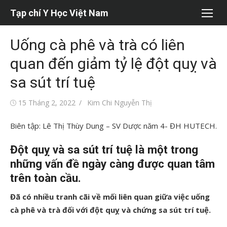
Chuyển
Tạp chí Y Học Việt Nam
tới
nội
Uống cà phê và trà có liên
dung
quan đến giảm tỷ lệ đột quỵ và
sa sút trí tuệ
Đăng
Tác
15 Tháng 2, 2022
Kim Chi Nguyễn Thị
vào
giả
Biên tập: Lê Thị Thùy Dung – SV Dược năm 4- ĐH HUTECH.
Đột quỵ và sa sút trí tuệ là một trong
những vấn đề ngày càng được quan tâm
trên toàn cầu.
Đã có nhiều tranh cãi về mối liên quan giữa việc uống
cà phê và trà đối với đột quỵ và chứng sa sút trí tuệ.