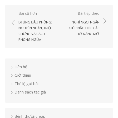
Điều
Bài cũ hơn
Bài tiếp theo
hướng
DỊ ỨNG ĐẬU PHỘNG:
NGHỈ NGƠI NGẮN
bài
NGUYÊN NHÂN, TRIỆU
GIÚP NÃO HỌC CÁC
CHỨNG VÀ CÁCH
KỸ NĂNG MỚI
viết
PHÒNG NGỪA
Liên hệ
Giới thiệu
Thể lệ gửi bài
Danh sách tác giả
Bệnh thường gặp