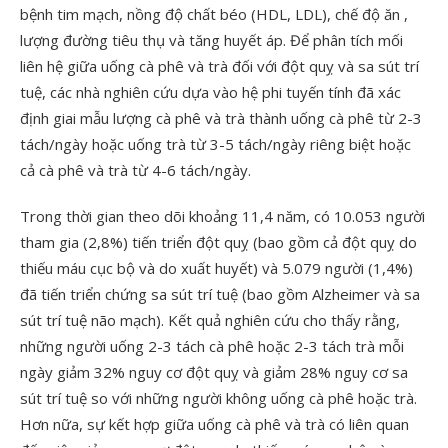
bệnh tim mạch, nồng độ chất béo (HDL, LDL), chế độ ăn ,
lượng đường tiêu thụ và tăng huyết áp. Để phân tích mối
liên hệ giữa uống cà phê và trà đối với đột quỵ và sa sút trí
tuệ, các nhà nghiên cứu dựa vào hệ phi tuyến tính đã xác
định giai mẫu lượng cà phê và trà thành uống cà phê từ 2-3
tách/ngày hoặc uống trà từ 3-5 tách/ngày riêng biệt hoặc
cả cà phê và trà từ 4-6 tách/ngày.
Trong thời gian theo dõi khoảng 11,4 năm, có 10.053 người
tham gia (2,8%) tiến triển đột quỵ (bao gồm cả đột quỵ do
thiếu máu cục bộ và do xuất huyết) và 5.079 người (1,4%)
đã tiến triển chứng sa sút trí tuệ (bao gồm Alzheimer và sa
sút trí tuệ não mạch). Kết quả nghiên cứu cho thấy rằng,
những người uống 2-3 tách cà phê hoặc 2-3 tách trà mỗi
ngày giảm 32% nguy cơ đột quỵ và giảm 28% nguy cơ sa
sút trí tuệ so với những người không uống cà phê hoặc trà.
Hơn nữa, sự kết hợp giữa uống cà phê và trà có liên quan