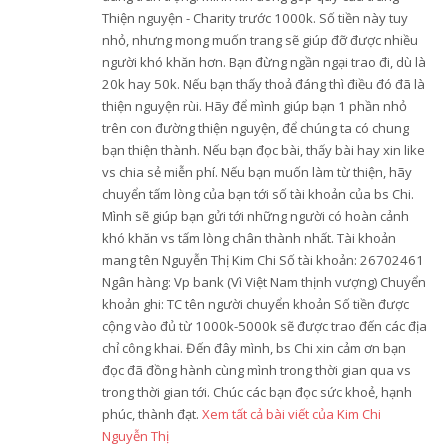
Thiện nguyện - Charity trước 1000k. Số tiền này tuy
nhỏ, nhưng mong muốn trang sẽ giúp đỡ được nhiều
người khó khăn hơn. Bạn đừng ngần ngại trao đi, dù là
20k hay 50k. Nếu bạn thấy thoả đáng thì điều đó đã là
thiện nguyện rùi. Hãy để mình giúp bạn 1 phần nhỏ
trên con đường thiện nguyện, để chúng ta có chung
bạn thiện thành. Nếu bạn đọc bài, thấy bài hay xin like
vs chia sẻ miễn phí. Nếu bạn muốn làm từ thiện, hãy
chuyển tấm lòng của bạn tới số tài khoản của bs Chi.
Mình sẽ giúp bạn gửi tới những người có hoàn cảnh
khó khăn vs tấm lòng chân thành nhất. Tài khoản
mang tên Nguyễn Thị Kim Chi Số tài khoản: 26702461
Ngân hàng: Vp bank (Vì Việt Nam thịnh vượng) Chuyển
khoản ghi: TC tên người chuyển khoản Số tiền được
cộng vào đủ từ 1000k-5000k sẽ được trao đến các địa
chỉ công khai. Đến đây mình, bs Chi xin cảm ơn bạn
đọc đã đồng hành cùng mình trong thời gian qua vs
trong thời gian tới. Chúc các bạn đọc sức khoẻ, hạnh
phúc, thành đạt.
Xem tất cả bài viết của Kim Chi
Nguyễn Thị