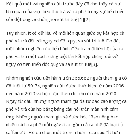
Kết quả một vài nghiên cứu trước đây đã cho thấy có sự
liên quan của việc tiêu thụ trà và cà phê trong sự tiến triển
của đột quỵ và chứng sa sút trí tuệ [1][2].
Tuy nhiên, ít có dữ liệu về mối liên quan giữa sự kết hợp cà
phê và trà đối với nguy cơ đột quỵ, sa sút trí tuệ. Do đó,
một nhóm nghiên cứu tiến hành điều tra mối liên hệ của cà
phê và trà một cách riêng biệt lẫn kết hợp chúng đối với
nguy cơ tiến triển đột quỵ và sa sút trí tuệ[3].
Nhóm nghiên cứu tiến hành trên 365.682 người tham gia có
độ tuổi từ 50-74, nghiên cứu được thực hiện từ năm 2006
đến năm 2010 và họ được theo dõi cho đến năm 2020.
Ngay từ đầu, những người tham gia đã tự báo cáo lượng cà
phê và trà của họ bằng bảng câu hỏi trên màn hình cảm
ứng. Những người tham gia sẽ được hỏi, “Bạn uống bao
nhiêu tách cà phê mỗi ngày (bao gồm cả cà phê đã loại bỏ
caffeine)?” Họ đã chọn một trong những câu sau: “Ít hơn