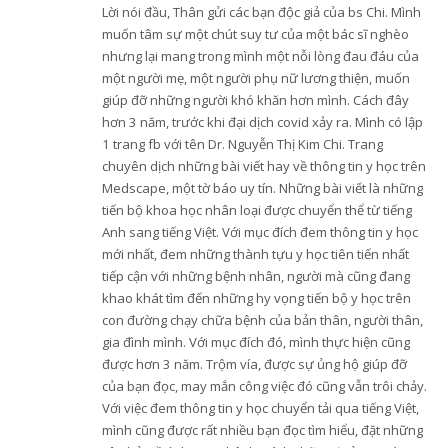
Lời nói đầu, Thân gửi các bạn độc giả của bs Chi. Mình
muốn tâm sự một chút suy tư của một bác sĩ nghèo
nhưng lại mang trong mình một nỗi lòng đau đáu của
một người mẹ, một người phụ nữ lương thiện, muốn
giúp đỡ những người khó khăn hơn mình. Cách đây
hơn 3 năm, trước khi đại dịch covid xảy ra. Mình có lập
1 trang fb với tên Dr. Nguyễn Thị Kim Chi. Trang
chuyên dịch những bài viết hay về thông tin y học trên
Medscape, một tờ báo uy tín. Những bài viết là những
tiến bộ khoa học nhân loại được chuyển thể từ tiếng
Anh sang tiếng Việt. Với mục đích đem thông tin y học
mới nhất, đem những thành tựu y học tiên tiến nhất
tiếp cận với những bệnh nhân, người mà cũng đang
khao khát tìm đến những hy vọng tiến bộ y học trên
con đường chạy chữa bệnh của bản thân, người thân,
gia đình mình. Với mục đích đó, mình thực hiện cũng
được hơn 3 năm. Trộm vía, được sự ủng hộ giúp đỡ
của bạn đọc, may mắn công việc đó cũng vẫn trôi chảy.
Với việc đem thông tin y học chuyển tải qua tiếng Việt,
mình cũng được rất nhiều bạn đọc tìm hiểu, đặt những