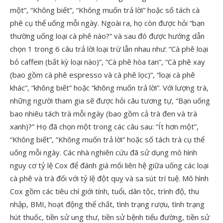
một”, “Không biết”, “Không muốn trả lời” hoặc số tách cà
phê cụ thể uống mỗi ngày. Ngoài ra, họ còn được hỏi “bạn
thường uống loại cà phê nào?” và sau đó được hướng dẫn
chọn 1 trong 6 câu trả lời loại trừ lẫn nhau như: “Cà phê loại
bỏ caffein (bất kỳ loại nào)”, “Cà phê hòa tan”, “Cà phê xay
(bao gồm cà phê espresso và cà phê lọc)”, “loại cà phê
khác”, “không biết” hoặc “không muốn trả lời”. Với lượng trà,
những người tham gia sẽ được hỏi câu tương tự, “Bạn uống
bao nhiêu tách trà mỗi ngày (bao gồm cả trà đen và trà
xanh)?” Họ đã chọn một trong các câu sau: “Ít hơn một”,
“Không biết”, “Không muốn trả lời” hoặc số tách trà cụ thể
uống mỗi ngày. Các nhà nghiên cứu đã sử dụng mô hình
nguy cơ tỷ lệ Cox để đánh giá mối liên hệ giữa uống các loại
cà phê và trà đối với tỷ lệ đột quỵ và sa sút trí tuệ. Mô hình
Cox gồm các tiêu chí giới tính, tuổi, dân tộc, trình độ, thu
nhập, BMI, hoạt động thể chất, tình trạng rượu, tình trạng
hút thuốc, tiền sử ung thư, tiền sử bệnh tiểu đường, tiền sử