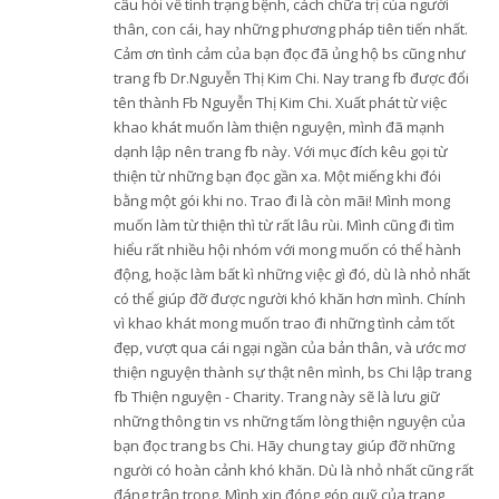
câu hỏi về tình trạng bệnh, cách chữa trị của người
thân, con cái, hay những phương pháp tiên tiến nhất.
Cảm ơn tình cảm của bạn đọc đã ủng hộ bs cũng như
trang fb Dr.Nguyễn Thị Kim Chi. Nay trang fb được đổi
tên thành Fb Nguyễn Thị Kim Chi. Xuất phát từ việc
khao khát muốn làm thiện nguyện, mình đã mạnh
dạnh lập nên trang fb này. Với mục đích kêu gọi từ
thiện từ những bạn đọc gần xa. Một miếng khi đói
bằng một gói khi no. Trao đi là còn mãi! Mình mong
muốn làm từ thiện thì từ rất lâu rùi. Mình cũng đi tìm
hiểu rất nhiều hội nhóm với mong muốn có thể hành
động, hoặc làm bất kì những việc gì đó, dù là nhỏ nhất
có thể giúp đỡ được người khó khăn hơn mình. Chính
vì khao khát mong muốn trao đi những tình cảm tốt
đẹp, vượt qua cái ngại ngần của bản thân, và ước mơ
thiện nguyện thành sự thật nên mình, bs Chi lập trang
fb Thiện nguyện - Charity. Trang này sẽ là lưu giữ
những thông tin vs những tấm lòng thiện nguyện của
bạn đọc trang bs Chi. Hãy chung tay giúp đỡ những
người có hoàn cảnh khó khăn. Dù là nhỏ nhất cũng rất
đáng trân trọng. Mình xin đóng góp quỹ của trang